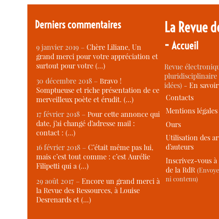
Derniers commentaires
La Revue d
-
Accueil
9 janvier 2019 –
Chère Liliane, Un
grand merci pour votre appréciation et
surtout pour votre (…)
Revue électroniqu
pluridisciplinaire 
30 décembre 2018 –
Bravo !
idées) -
En savoi
Somptueuse et riche présentation de ce
Contacts
merveilleux poète et érudit. (…)
Mentions légales
17 février 2018 –
Pour cette annonce qui
date, j’ai changé d’adresse mail :
Ours
contact : (…)
Utilisation des ar
d’auteurs
16 février 2018 –
C’était même pas lui,
mais c’est tout comme : c’est Aurélie
Inscrivez-vous à 
Filipetti qui a (…)
de la RdR
(Envoye
ni contenu)
29 août 2017 –
Encore un grand merci à
la Revue des Ressources, à Louise
Desrenards et (…)