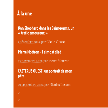
À la une
Nan Shepherd dans les Cairngorms, un
« trafic amoureux »
7 décembre 2025
, par
Cécile Vibarel
Pierre Mottron - I almost died
23 novembre 2025
, par
Pierre Mottron
CASTERUS OUEST, un portrait de mon
père.
29 septembre 2025
, par
Nicolas Losson
<
>