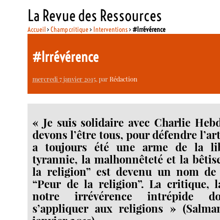
La Revue des Ressources
Accueil
>
Champ critique
>
Interventions
>
#Irrévérence
#Irrévérence
mercredi 7 janvier 2015
, par
Rédaction
« Je suis solidaire avec Charlie He
devons l’être tous, pour défendre l’art 
a toujours été une arme de la li
tyrannie, la malhonnêteté et la bêtis
la religion” est devenu un nom de
“Peur de la religion”. La critique, l
notre irrévérence intrépide do
s’appliquer aux religions » (Salma