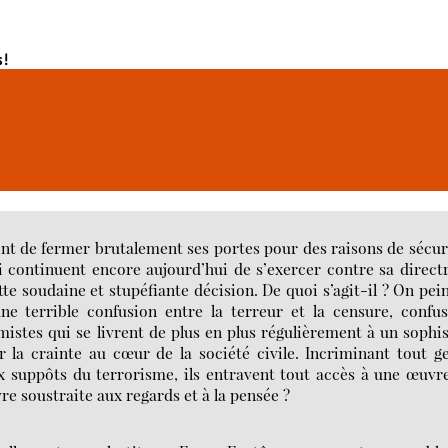
 !
int de fermer brutalement ses portes pour des raisons de sécur
 continuent encore aujourd’hui de s’exercer contre sa direct
tte soudaine et stupéfiante décision. De quoi s’agit-il ? On pei
ne terrible confusion entre la terreur et la censure, confu
mistes qui se livrent de plus en plus régulièrement à un soph
r la crainte au cœur de la société civile. Incriminant tout g
ux suppôts du terrorisme, ils entravent tout accès à une œuvr
e soustraite aux regards et à la pensée ?