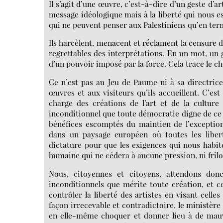
Il s’agit d’une œuvre, c’est-à-dire d’un geste d’a
message idéologique mais à la liberté qui nous es
qui ne peuvent penser aux Palestiniens qu’en term
Ils harcèlent, menacent et réclament la censure d
regrettables des interprétations. En un mot, un g
d’un pouvoir imposé par la force. Cela trace le c
Ce n’est pas au Jeu de Paume ni à sa directrice q
œuvres et aux visiteurs qu’ils accueillent. C’est
charge des créations de l’art et de la cultur
inconditionnel que toute démocratie digne de ce n
bénéfices escomptés du maintien de l’exception
dans un paysage européen où toutes les libe
dictature pour que les exigences qui nous habi
humaine qui ne cédera à aucune pression, ni frilo
Nous, citoyennes et citoyens, attendons donc
inconditionnels que mérite toute création, et c
contrôler la liberté des artistes en visant celle
façon irrecevable et contradictoire, le ministère
en elle-même choquer et donner lieu à de mauva