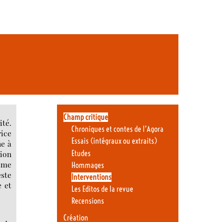
Champ critique
ité.
Chroniques et contes de l’Agora
rice
Essais (intégraux ou extraits)
ne à
Etudes
sion
isme
Hommages
este
Interventions
e et
Les Editos de la revue
Recensions
Création