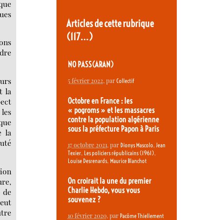
lque
ques
Articles de cette rubrique
(117…)
ions
rdre
NO PASS(ARAN)
eurs
5 février 2022
, par
Collectif
t la
Octobre en France : les
ect
« pogroms » et les massacres
 les
contre la population algérienne
ique
sous la préfecture Papon à Paris
 la
auté
17 octobre 2021
, par
,
Dionys Mascolo
Jean
,
,
Texier
Les policiers républicains (1961)
,
Louise Desrenards
Maurice Blanchot
ion
ure,
On croirait la une du premier
Charlie Hebdo, vous vous
, de
souvenez ?
peut
utre
10 février 2020
, par
Pacôme Thiellement