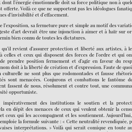
rt dont l’énergie émotionnelle doit sa force politique non à que
t offerte. Voilà ce que ne supportent pas les idéologues fanati
es d’invisibilité et d’effacement.
e l’exposition, sa fermeture pure et simple au motif des variat
este d’art devrait être une injonction à aimer et à haïr sur o
hemin bien connu de toutes les dictatures.
u’il revient d’assurer protection et liberté aux artistes, à l
 à celles et ceux qui disposent des forces de l’ordre et qui on
e de prendre position fermement et d’agir en faveur du resp
om doit à la liberté de création et d’expression. Faute de quoi
 culturelle ne sont plus que rodomontades et fausse rhétor
rtés sont menacées. Conjurons et combattons le fantôme de
tent fassent de nous, résolument et contre tout, une commun
sité opportuniste.
 impérativement des institutions le soutien et la protect
ela en dépit des menaces de ceux qui veulent obtenir la cens
s et ceux qui les accompagnent et les soutiennent. Aujourd’hui
 emploie la formule suivante : « Cette neutralité revendiquée, 
ises interprétations. » Voilà qui serait comique en toute a