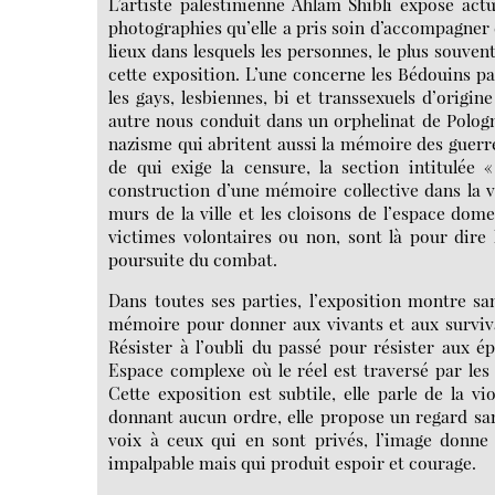
L’artiste palestinienne Ahlam Shibli expose ac
photographies qu’elle a pris soin d’accompagner d
lieux dans lesquels les personnes, le plus souven
cette exposition. L’une concerne les Bédouins pa
les gays, lesbiennes, bi et transsexuels d’origin
autre nous conduit dans un orphelinat de Pologn
nazisme qui abritent aussi la mémoire des guerres
de qui exige la censure, la section intitulée
construction d’une mémoire collective dans la vi
murs de la ville et les cloisons de l’espace dome
victimes volontaires ou non, sont là pour dire 
poursuite du combat.
Dans toutes ses parties, l’exposition montre s
mémoire pour donner aux vivants et aux survivan
Résister à l’oubli du passé pour résister aux é
Espace complexe où le réel est traversé par les
Cette exposition est subtile, elle parle de la v
donnant aucun ordre, elle propose un regard san
voix à ceux qui en sont privés, l’image donne 
impalpable mais qui produit espoir et courage.