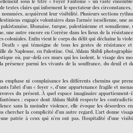
tuellement sous le titre « Foyer Fantôme » un vaste ensembl
e textes clairs qui informent le spectateur des circonstances,
t nommées, acquièrent leur visibilité. Plusieurs sections ryth
lestiniens engagés volontaires dans l’armée israélienne, une a
e pakistanaise, libanaise, turque, palestinienne et somalienne,
e, une autre encore en Corrèze dans les lieux de la résistanc
 coloniales. Enfin vient le corps du délit qui déchaîne la viol
 « Death » qui témoigne de tous les gestes de résistance et
lle de Naplouse, en Palestine. Oui, Ahlam Shibli photographie
stique où, par-delà ces murs qui les isolent, le visage des mo
la présence parmi les vivants de la souffrance, du deuil et d
ans emphase ni complaisance les différents chemins que pren
ts l’abri d’un « foyer », d’une appartenance fragile et mena
preuves du présent. À quel espace imaginaire appartiennent-i
 fantômes ; espace dont Ahlam Shibli respecte les contradicti
iolence sans la moindre violence, elle évoque les désordres e
s chercher la complicité d’un autre regard. L’art donne visag
une patrie à ceux qui n’en ont pas. Hospitalité d’une visibi