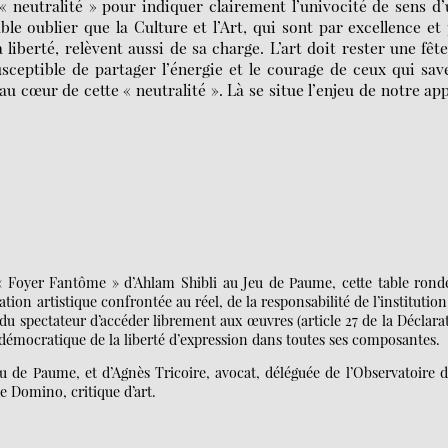
 « neutralité » pour indiquer clairement l’univocité de sens d
 oublier que la Culture et l’Art, qui sont par excellence et
 liberté, relèvent aussi de sa charge. L’art doit rester une fêt
usceptible de partager l’énergie et le courage de ceux qui sav
u cœur de cette « neutralité ». Là se situe l’enjeu de notre app
 « Foyer Fantôme » d’Ahlam Shibli au Jeu de Paume, cette table rond
tion artistique confrontée au réel, de la responsabilité de l’institution
du spectateur d’accéder librement aux œuvres (article 27 de la Déclara
u démocratique de la liberté d’expression dans toutes ses composantes.
u de Paume, et d’Agnès Tricoire, avocat, déléguée de l’Observatoire d
e Domino, critique d’art.