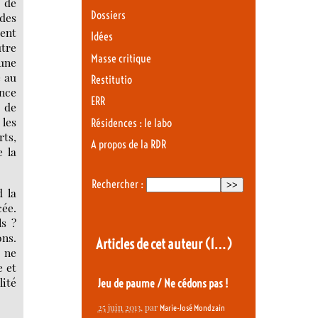
e de
Dossiers
 des
ment
Idées
utre
Masse critique
 une
e au
Restitutio
ence
ERR
 de
 les
Résidences : le labo
rts,
A propos de la RDR
e la
Rechercher :
d la
cée.
ls ?
ons.
Articles de cet auteur
(1…)
n ne
e et
lité
Jeu de paume / Ne cédons pas !
25 juin 2013
, par
Marie-José Mondzain