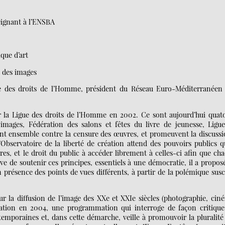
seignant à l’ENSBA
ique d’art
t des images
ue des droits de l’Homme, président du Réseau Euro-Méditerranéen
par la Ligue des droits de l’Homme en 2002. Ce sont aujourd’hui quat
mages, Fédération des salons et fêtes du livre de jeunesse, Ligu
t ensemble contre la censure des œuvres, et promeuvent la discussi
Observatoire de la liberté de création attend des pouvoirs publics qu
vres, et le droit du public à accéder librement à celles-ci afin que ch
ve de soutenir ces principes, essentiels à une démocratie, il a propos
présence des points de vues différents, à partir de la polémique susc
ur la diffusion de l’image des XXe et XXIe siècles (photographie, cin
création en 2004, une programmation qui interroge de façon critique
temporaines et, dans cette démarche, veille à promouvoir la pluralité