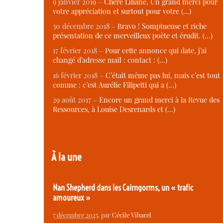
9 janvier 2019 –
Chère Liliane, Un grand merci pour
votre appréciation et surtout pour votre (…)
30 décembre 2018 –
Bravo ! Somptueuse et riche
présentation de ce merveilleux poète et érudit. (…)
17 février 2018 –
Pour cette annonce qui date, j’ai
changé d’adresse mail : contact : (…)
16 février 2018 –
C’était même pas lui, mais c’est tout
comme : c’est Aurélie Filipetti qui a (…)
29 août 2017 –
Encore un grand merci à la Revue des
Ressources, à Louise Desrenards et (…)
À la une
Nan Shepherd dans les Cairngorms, un « trafic
amoureux »
7 décembre 2025
, par
Cécile Vibarel