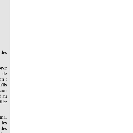
 des
orze
e de
on :
’ils
acun
é au
itée
éma,
 les
 des