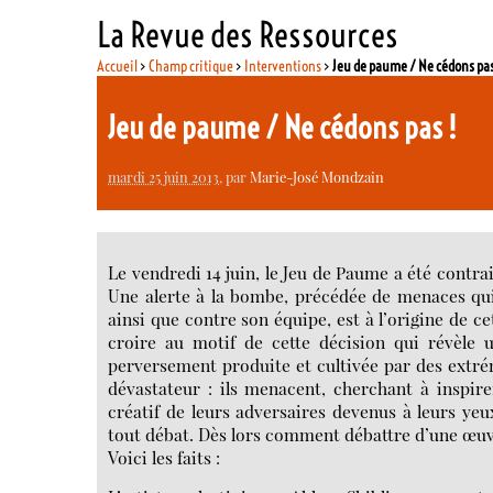
La Revue des Ressources
Accueil
>
Champ critique
>
Interventions
>
Jeu de paume / Ne cédons pas
Jeu de paume / Ne cédons pas !
mardi 25 juin 2013
, par
Marie-José Mondzain
Le vendredi 14 juin, le Jeu de Paume a été contra
Une alerte à la bombe, précédée de menaces qui
ainsi que contre son équipe, est à l’origine de ce
croire au motif de cette décision qui révèle u
perversement produite et cultivée par des extré
dévastateur : ils menacent, cherchant à inspire
créatif de leurs adversaires devenus à leurs ye
tout débat. Dès lors comment débattre d’une œuvr
Voici les faits :