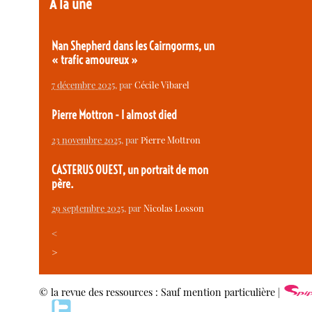
À la une
Nan Shepherd dans les Cairngorms, un
« trafic amoureux »
7 décembre 2025
, par
Cécile Vibarel
Pierre Mottron - I almost died
23 novembre 2025
, par
Pierre Mottron
CASTERUS OUEST, un portrait de mon
père.
29 septembre 2025
, par
Nicolas Losson
<
>
© la revue des ressources : Sauf mention particulière |