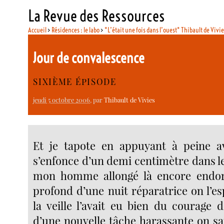
La Revue des Ressources
Accueil
>
Résidences : le labo
>
"L’était une fois dans l’ouest" Thibault de Vivi
Jour de convalescence
SIXIÈME ÉPISODE
jeudi 5 octobre 2006
, par
Thibault de Vivies
Et je tapote en appuyant à peine av
s’enfonce d’un demi centimètre dans l
mon homme allongé là encore endo
profond d’une nuit réparatrice on l’es
la veille l’avait eu bien du courage 
d’une nouvelle tâche harassante on sa