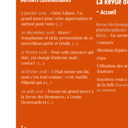
La Revue d
-
Accueil
9 janvier 2019 –
Chère Liliane, Un
grand merci pour votre appréciation et
surtout pour votre (…)
Revue électroniqu
pluridisciplinaire 
30 décembre 2018 –
Bravo !
idées) -
En savoi
Somptueuse et riche présentation de ce
Contacts
merveilleux poète et érudit. (…)
Mentions légales
17 février 2018 –
Pour cette annonce qui
date, j’ai changé d’adresse mail :
Ours
contact : (…)
Utilisation des ar
d’auteurs
16 février 2018 –
C’était même pas lui,
mais c’est tout comme : c’est Aurélie
Inscrivez-vous à 
Filipetti qui a (…)
de la RdR
(Envoye
ni contenu)
29 août 2017 –
Encore un grand merci à
la Revue des Ressources, à Louise
Desrenards et (…)