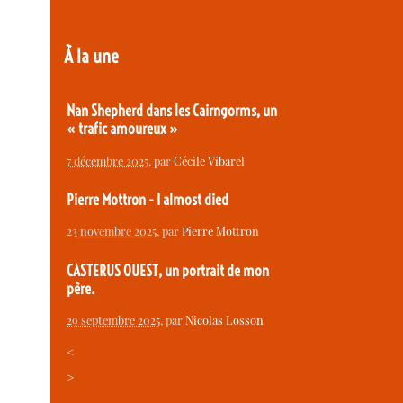
À la une
Nan Shepherd dans les Cairngorms, un
« trafic amoureux »
7 décembre 2025
, par
Cécile Vibarel
Pierre Mottron - I almost died
23 novembre 2025
, par
Pierre Mottron
CASTERUS OUEST, un portrait de mon
père.
29 septembre 2025
, par
Nicolas Losson
<
>