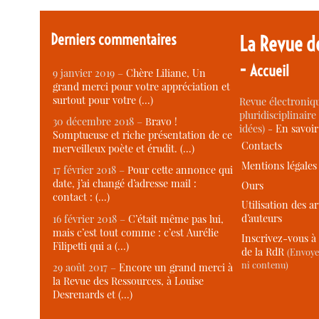
Derniers commentaires
La Revue d
-
Accueil
9 janvier 2019 –
Chère Liliane, Un
grand merci pour votre appréciation et
surtout pour votre (…)
Revue électroniqu
pluridisciplinaire 
30 décembre 2018 –
Bravo !
idées) -
En savoi
Somptueuse et riche présentation de ce
Contacts
merveilleux poète et érudit. (…)
Mentions légales
17 février 2018 –
Pour cette annonce qui
date, j’ai changé d’adresse mail :
Ours
contact : (…)
Utilisation des ar
d’auteurs
16 février 2018 –
C’était même pas lui,
mais c’est tout comme : c’est Aurélie
Inscrivez-vous à 
Filipetti qui a (…)
de la RdR
(Envoye
ni contenu)
29 août 2017 –
Encore un grand merci à
la Revue des Ressources, à Louise
Desrenards et (…)