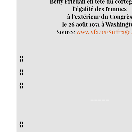
Betty Friedan en tête du cortè
l’égalité des femmes
à l’extérieur du Congrè
le 26 août 1971 à Washingt
Source
www.vfa.us/Suffrage
{}
{}
{}
_____
{}