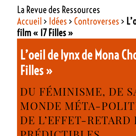
La Revue des Ressources
Accueil
>
Idées
>
Controverses
>
L’
film « 17 Filles »
L’oeil de lynx de Mona Cho
Filles »
DU FÉMINISME, DE S
MONDE MÉTA-POLITI
DE L’EFFET-RETARD
PRÉDICTIBLES.