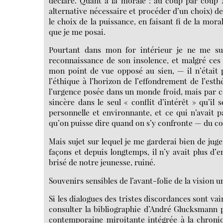
déclaré. Quant à la morale : au coup par coup 
alternative nécessaire et procéder d’un choix) de
le choix de la puissance, en faisant fi de la mora
que je me posai.
Pourtant dans mon for intérieur je ne me su
reconnaissance de son insolence, et malgré ces 
mon point de vue opposé au sien, — il n’était 
l’éthique à l’horizon de l’effondrement de l’esth
l’urgence posée dans un monde froid, mais par 
sincère dans le seul « conflit d’intérêt » qu’il s
personnelle et environnante, et ce qui n’avait p
qu’on puisse dire quand on s’y confronte — du confl
Mais sujet sur lequel je me garderai bien de juge
façons et depuis longtemps, il n’y avait plus d’
brisé de notre jeunesse, ruiné.
Souvenirs sensibles de l’avant-folie de la vision un
Si les dialogues des tristes discordances sont vain
consulter la bibliographie d’André Glucksmann 
contemporaine miroitante intégrée à la chroniq