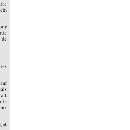
ntre
lein
tour
ante
 de
ctes
Sauf
tais
rait
oute
ceux
ojet