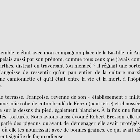
semble, c’était avec mon compagnon place de la Bastille, où A
ppelais aussi par son prénom, comme tous ceux que j’avais co
thes, distrait en traversant (ou menacé ? Il régnait une sort
’angoisse de ressentir qu’un pan entier de la culture marxi
ne camionnette et qu’il était entre la vie et la mort, à l’hôpi
.
ne terrasse. Françoise, revenue de son « établissement » mili
 une jolie robe de coton brodé de Kenzo (peut-être) et chaussé
e sur le dessus du pied, également blanches. À la fois une f
ntés, torturés. Nous avions aussi évoqué Robert Bresson, elle a
s parlé des pigeons qu’avant de déménager elle avait protégé
où elle les nourrissait avec de bonnes graines, ce qui avait d
ient signifié de façon odieuse.