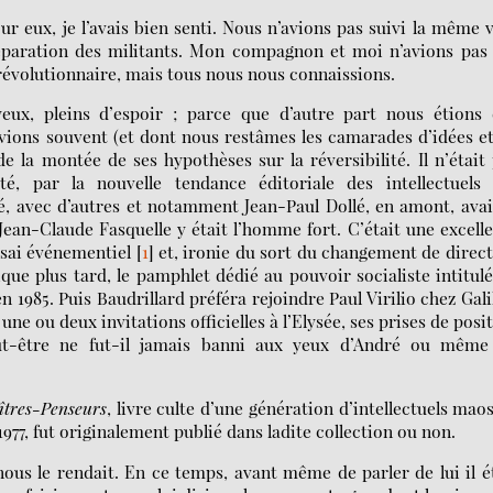
r eux, je l’avais bien senti. Nous n’avions pas suivi la même 
éparation des militants. Mon compagnon et moi n’avions pas
évolutionnaire, mais tous nous nous connaissions.
eux, pleins d’espoir ; parce que d’autre part nous étions 
uvions souvent (et dont nous restâmes les camarades d’idées e
de la montée de ses hypothèses sur la réversibilité. Il n’était
é, par la nouvelle tendance éditoriale des intellectuels 
ré, avec d’autres et notamment Jean-Paul Dollé, en amont, ava
ean-Claude Fasquelle y était l’homme fort. C’était une excell
ssai événementiel
[
1
]
et, ironie du sort du changement de direc
que plus tard, le pamphlet dédié au pouvoir socialiste intitul
en 1985. Puis Baudrillard préféra rejoindre Paul Virilio chez Gali
 une ou deux invitations officielles à l’Elysée, ses prises de posi
eut-être ne fut-il jamais banni aux yeux d’André ou même
îtres-Penseurs
, livre culte d’une génération d’intellectuels mao
977, fut originalement publié dans ladite collection ou non.
ous le rendait. En ce temps, avant même de parler de lui il é