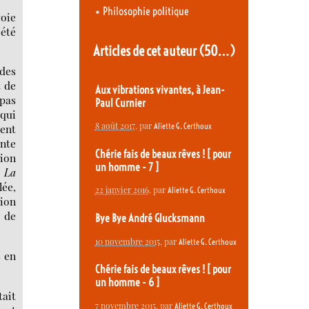
•
Philosophie politique
voie
 été
Articles de cet auteur
(50…)
des
t de
Aux vibrations vivantes, à Jean-
 pas
Paul Curnier
qui
8 août 2017
, par
Aliette G. Certhoux
ient
ente
Chérie fais de beaux rêves ! [ pour
tion
un homme - 7 ]
é
La
lée,
22 janvier 2016
, par
Aliette G. Certhoux
tion
 de
Bye Bye André Glucksmann
10 novembre 2015
, par
Aliette G. Certhoux
s en
Chérie fais de beaux rêves ! [ pour
un homme - 6 ]
tait
7 novembre 2015
, par
Aliette G. Certhoux