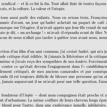
yndical — et là ce fut la fin. Tout allait finir de toutes façons 
ats, et la culture. La valeur et l’utopie.
vions aussi parlé des enfants. Nous en avions trois, François
’année d’avant, un jour qu’André achetait un paquet de café 
arque sur l’étagère, il m’avait appris que leur fils venait de na
is-je dit, « un archange ! » m’avait-il répondu avant de filer. 
un de nous n’allait pas tarder à quitter (eux avant nous, nou
ection d’un film d’un ami commun, j’ai croisé André, qui m’a j
e critique était édifiée. Si j’aimais la littérature et la critiqu
e, même si j’avais reçu des sympathies de nos
leaders
. Forcément
e contre ce qu’était devenu l’engagement dans l’«
establishmen
galement critiqué), de mes anciens camarades et par conséq
pondu (il est toujours difficile de blesser une personne qu’on 
 Jamais auparavant il ne m’avait posé une telle question. Ensu
 fondateur d’
Utopie
— dont mon compagnon était proche et a
ent d’urbanisme. La même coiffure de leurs cheveux longs épai
 blond pour l’autre, dans une exubérance jumelle, jubilatoire