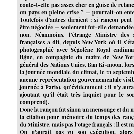
coûte-t-elle pas assez cher en guise de rela
un pays en pleine crise ? — pourrait-on ent
Toutefois d’autres diraient : si rançon peut
être négociée — seulement fut-elle demandée 
non. Néanmoins, l’étrange Ministre des a
françaises a dit, depuis New York où il s’ét
photographié avec Ségolène Royal endima
ligne, en compagnie du maire de New York
général des Nations Unies, Ban Ki-moon, lor
la journée mondiale du climat, le 21 septemb
aucune représentation gouvernementale visi
journée à Paris), qu’évidemment : il n’y aura
ajoutant qu’il était très inquiet pour le so
comprend).
Donc la rançon fut sinon un mensonge et du m
la citation pour mémoire du temps des ranç
du Ministre, mais pas l’otage français : il est m
On n’aurait pas vu son exécution, alors 