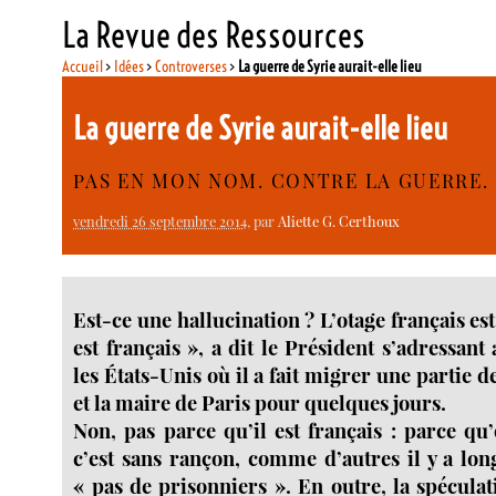
La Revue des Ressources
Accueil
>
Idées
>
Controverses
>
La guerre de Syrie aurait-elle lieu
La guerre de Syrie aurait-elle lieu
PAS EN MON NOM. CONTRE LA GUERRE.
vendredi 26 septembre 2014
, par
Aliette G. Certhoux
Est-ce une hallucination ? L’otage français est
est français », a dit le Président s’adressant
les États-Unis où il a fait migrer une partie
et la maire de Paris pour quelques jours.
Non, pas parce qu’il est français : parce qu’
c’est sans rançon, comme d’autres il y a lo
« pas de prisonniers ». En outre, la spécula