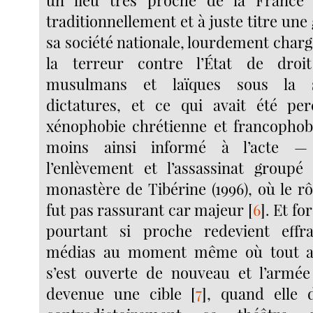
un lieu très proche de la France 
traditionnellement et à juste titre une
sa société nationale, lourdement char
la terreur contre l’État de droi
musulmans et laïques sous la s
dictatures, et ce qui avait été 
xénophobie chrétienne et francophob
moins ainsi informé à l’acte —
l’enlèvement et l’assassinat group
monastère de Tibérine (1996), où le r
fut pas rassurant car majeur
[
6
]
. Et fo
pourtant si proche redevient effr
médias au moment même où tout au
s’est ouverte de nouveau et l’armée
devenue une cible
[
7
]
, quand elle 