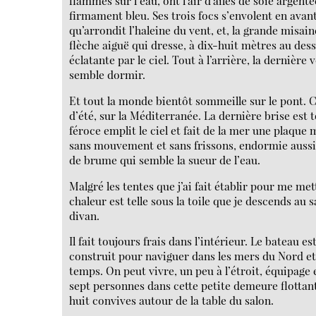
flammes sur l’eau, ont l’air d’ailes de soie argent
firmament bleu. Ses trois focs s’envolent en avant
qu’arrondit l’haleine du vent, et, la grande misain
flèche aiguë qui dresse, à dix-huit mètres au des
éclatante par le ciel. Tout à l’arrière, la dernière v
semble dormir.
Et tout la monde bientôt sommeille sur le pont. 
d’été, sur la Méditerranée. La dernière brise est 
féroce emplit le ciel et fait de la mer une plaque 
sans mouvement et sans frissons, endormie aussi
de brume qui semble la sueur de l’eau.
Malgré les tentes que j’ai fait établir pour me mettr
chaleur est telle sous la toile que je descends au 
divan.
Il fait toujours frais dans l’intérieur. Le bateau e
construit pour naviguer dans les mers du Nord et
temps. On peut vivre, un peu à l’étroit, équipage 
sept personnes dans cette petite demeure flottant
huit convives autour de la table du salon.