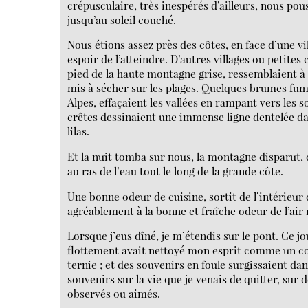
crépusculaire, très inespérés d’ailleurs, nous po
jusqu’au soleil couché.
Nous étions assez près des côtes, en face d’une v
espoir de l’atteindre. D’autres villages ou petites c
pied de la haute montagne grise, ressemblaient à 
mis à sécher sur les plages. Quelques brumes fum
Alpes, effaçaient les vallées en rampant vers les
crêtes dessinaient une immense ligne dentelée dan
lilas.
Et la nuit tomba sur nous, la montagne disparut, 
au ras de l’eau tout le long de la grande côte.
Une bonne odeur de cuisine, sortit de l’intérieur
agréablement à la bonne et fraîche odeur de l’air
Lorsque j’eus dîné, je m’étendis sur le pont. Ce jo
flottement avait nettoyé mon esprit comme un co
ternie ; et des souvenirs en foule surgissaient da
souvenirs sur la vie que je venais de quitter, sur 
observés ou aimés.