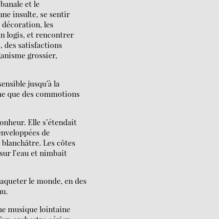
banale et le
e insulte, se sentir
 décoration, les
n logis, et rencontrer
 des satisfactions
ganisme grossier,
sensible jusqu’à la
que que des commotions
nheur. Elle s’étendait
s enveloppées de
 blanchâtre. Les côtes
sur l’eau et nimbait
paqueter le monde, en des
nu.
une musique lointaine