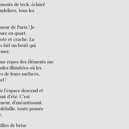
ements de teck, éclairé
ndeliers, tous les
eur de Paris ! Je
eure en quart
sote et crache. La
 fait un bruit qui
 mer.
ense repos des éléments me
des illimitées où les
 de leurs surfaces,
el !
de l’espace descend et
nt d’été. C’est
rmeur, d’anéantissant,
défaille, toute pensée
e.
ffles de brise