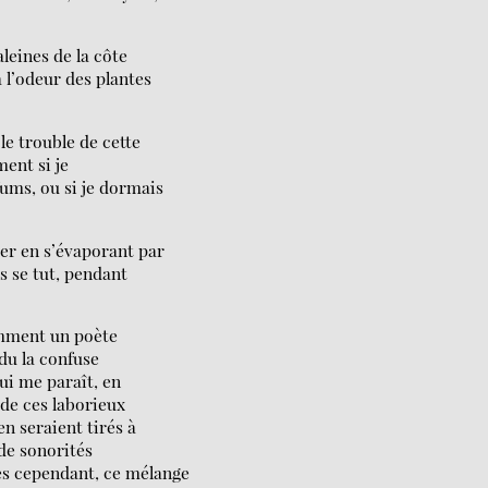
aleines de la côte
à l’odeur des plantes
le trouble de cette
ment si je
fums, ou si je dormais
mer en s’évaporant par
is se tut, pendant
omment un poète
ndu la confuse
qui me paraît, en
 de ces laborieux
en seraient tirés à
de sonorités
es cependant, ce mélange