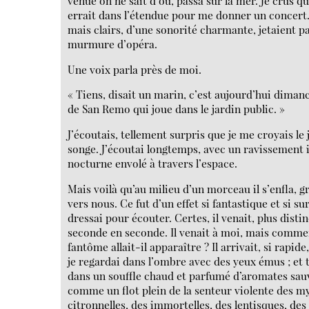
venue on ne sait d’où, passa sur la mer. Je crus q
errait dans l’étendue pour me donner un concert. 
mais clairs, d’une sonorité charmante, jetaient p
murmure d’opéra.
Une voix parla près de moi.
« Tiens, disait un marin, c’est aujourd’hui diman
de San Remo qui joue dans le jardin public. »
J’écoutais, tellement surpris que je me croyais le j
songe. J’écoutai longtemps, avec un ravissement i
nocturne envolé à travers l’espace.
Mais voilà qu’au milieu d’un morceau il s’enfla, g
vers nous. Ce fut d’un effet si fantastique et si s
dressai pour écouter. Certes, il venait, plus distin
seconde en seconde. Il venait à moi, mais comme
fantôme allait-il apparaître ? Il arrivait, si rapid
je regardai dans l’ombre avec des yeux émus ; et 
dans un souffle chaud et parfumé d’aromates sau
comme un flot plein de la senteur violente des m
citronnelles, des immortelles, des lentisques, des