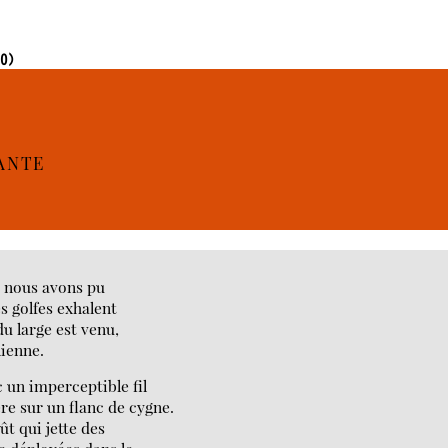
90)
ANTE
, nous avons pu
es golfes exhalent
du large est venu,
lienne.
 un imperceptible fil
e sur un flanc de cygne.
oût qui jette des