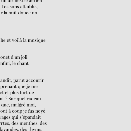
u’un orchestre aérien
Les sons affaiblis,
ar la nuit douce un
che et voilà la musique
ouet d’un joli
nfini, le chant
randit, parut accourir
urprenant que je me
ct et plus fort de
nt ? Sur quel radeau
e, que, malgré moi,
tout à coup je fus noyé
vages qui s’épandait
yrtes, des menthes, des
 lavandes, des thyms,