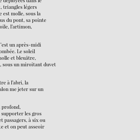
ée déployées dans le
, triangles légers
e est molle, sous la
sus du pont, sa pointe
oile, l’artimon,
C’est un après-midi
tombée. Le soleil
molle et bleuâtre,
, sous un miroitant duvet
e à l’abri, la
salon me jeter sur un
st profond,
 supporter les gros
et passagers, à six ou
e et on peut asseoir