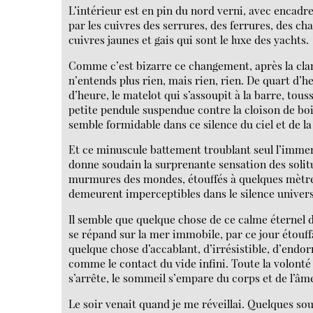
L’intérieur est en pin du nord verni, avec encadr
par les cuivres des serrures, des ferrures, des cha
cuivres jaunes et gais qui sont le luxe des yachts.
Comme c’est bizarre ce changement, après la clam
n’entends plus rien, mais rien, rien. De quart d’h
d’heure, le matelot qui s’assoupit à la barre, tous
petite pendule suspendue contre la cloison de bois
semble formidable dans ce silence du ciel et de la
Et ce minuscule battement troublant seul l’imm
donne soudain la surprenante sensation des solitu
murmures des mondes, étouffés à quelques mètres
demeurent imperceptibles dans le silence univers
Il semble que quelque chose de ce calme éternel 
se répand sur la mer immobile, par ce jour étouffa
quelque chose d’accablant, d’irrésistible, d’endo
comme le contact du vide infini. Toute la volonté 
s’arrête, le sommeil s’empare du corps et de l’âm
Le soir venait quand je me réveillai. Quelques sou