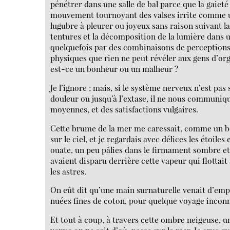
pénétrer dans une salle de bal parce que la gaieté 
mouvement tournoyant des valses irrite comme un
lugubre à pleurer ou joyeux sans raison suivant la
tentures et la décomposition de la lumière dans u
quelquefois par des combinaisons de perceptions,
physiques que rien ne peut révéler aux gens d’or
est-ce un bonheur ou un malheur ?
Je l’ignore ; mais, si le système nerveux n’est pas 
douleur ou jusqu’à l’extase, il ne nous communi
moyennes, et des satisfactions vulgaires.
Cette brume de la mer me caressait, comme un bo
sur le ciel, et je regardais avec délices les étoile
ouate, un peu pâlies dans le firmament sombre et
avaient disparu derrière cette vapeur qui flottait 
les astres.
On eût dit qu’une main surnaturelle venait d’em
nuées fines de coton, pour quelque voyage incon
Et tout à coup, à travers cette ombre neigeuse, 