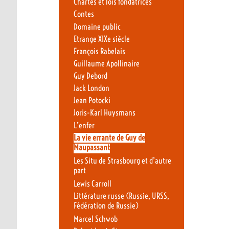
Chartes et lois fondatrices
Contes
Domaine public
Etrange XIXe siècle
François Rabelais
Guillaume Apollinaire
Guy Debord
Jack London
Jean Potocki
Joris-Karl Huysmans
L’enfer
La vie errante de Guy de
Maupassant
Les Situ de Strasbourg et d’autre
part
Lewis Carroll
Littérature russe (Russie, URSS,
Fédération de Russie)
Marcel Schwob