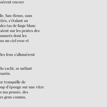
ussèrent encore
ille, San-Remo, sans
ités, s’étalant au
des tas de linge blanc
aient sur les pentes des
 sommets dont les
s un ciel rose et
des feux s’allumèrent
 du yacht, se mêlant
 marin.
ur tranquille de
up d’éponge sur une vitre
ns ma pensée, des
des gens connus,