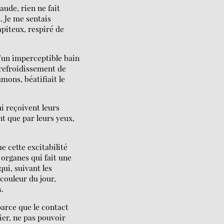
haude, rien ne fait
. Je me sentais
apiteux, respiré de
d’un imperceptible bain
 refroidissement de
mons, béatifiait le
i reçoivent leurs
nt que par leurs yeux,
e cette excitabilité
 organes qui fait une
ui, suivant les
 couleur du jour,
s.
parce que le contact
ier, ne pas pouvoir