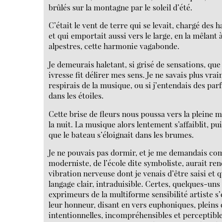
brûlés sur la montagne par le soleil d’été.
C’était le vent de terre qui se levait, chargé des h
et qui emportait aussi vers le large, en la mêlant 
alpestres, cette harmonie vagabonde.
Je demeurais haletant, si grisé de sensations, que 
ivresse fit délirer mes sens. Je ne savais plus vrai
respirais de la musique, ou si j’entendais des par
dans les étoiles.
Cette brise de fleurs nous poussa vers la pleine 
la nuit. La musique alors lentement s’affaiblit, pu
que le bateau s’éloignait dans les brumes.
Je ne pouvais pas dormir, et je me demandais c
moderniste, de l’école dite symboliste, aurait re
vibration nerveuse dont je venais d’être saisi et 
langage clair, intraduisible. Certes, quelques-uns
exprimeurs de la multiforme sensibilité artiste s’
leur honneur, disant en vers euphoniques, pleins 
intentionnelles, incompréhensibles et perceptibl