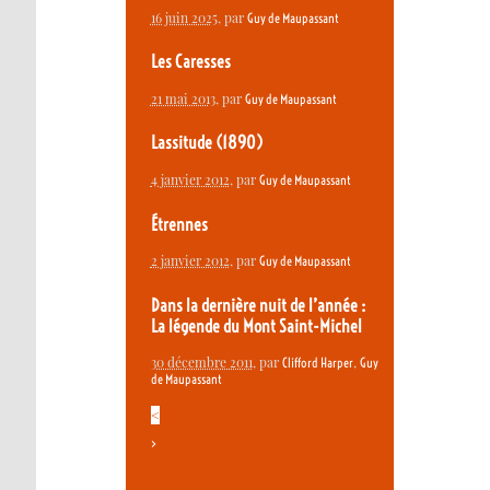
16 juin 2025
, par
Guy de Maupassant
Les Caresses
21 mai 2013
, par
Guy de Maupassant
Lassitude (1890)
4 janvier 2012
, par
Guy de Maupassant
Étrennes
2 janvier 2012
, par
Guy de Maupassant
Dans la dernière nuit de l’année :
La légende du Mont Saint-Michel
30 décembre 2011
, par
,
Clifford Harper
Guy
de Maupassant
<
>