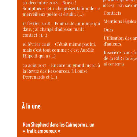
30 décembre 2018 –
Bravo !
idées) -
En savoi
Somptueuse et riche présentation de ce
Contacts
merveilleux poète et érudit. (…)
Mentions légales
17 février 2018 –
Pour cette annonce qui
date, j’ai changé d’adresse mail :
Ours
contact : (…)
Utilisation des ar
d’auteurs
16 février 2018 –
C’était même pas lui,
mais c’est tout comme : c’est Aurélie
Inscrivez-vous à 
Filipetti qui a (…)
de la RdR
(Envoye
ni contenu)
29 août 2017 –
Encore un grand merci à
la Revue des Ressources, à Louise
Desrenards et (…)
À la une
Nan Shepherd dans les Cairngorms, un
« trafic amoureux »