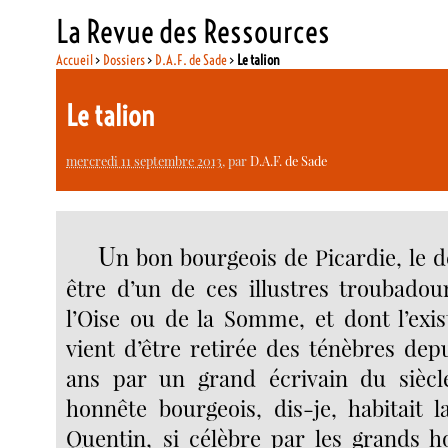
La Revue des Ressources
Accueil
>
Dossiers
>
D.A.F. de Sade
>
Le talion
Le talion
mercredi 11 septembre 2013
, par
D.A.F. de Sade
U
n bon bourgeois de Picardie, le 
être d’un de ces illustres troubado
l’Oise ou de la Somme, et dont l’exi
vient d’être retirée des ténèbres dep
ans par un grand écrivain du siècl
honnête bourgeois, dis-je, habitait l
Quentin, si célèbre par les grands 