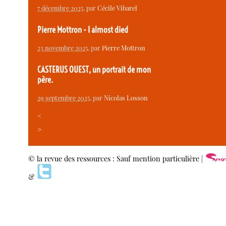
7 décembre 2025
, par
Cécile Vibarel
Pierre Mottron - I almost died
23 novembre 2025
, par
Pierre Mottron
CASTERUS OUEST, un portrait de mon
père.
29 septembre 2025
, par
Nicolas Losson
<
>
© la revue des ressources : Sauf mention particulière |
&