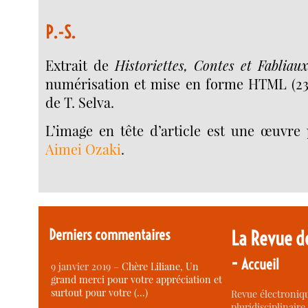
P.-S.
Extrait de
Historiettes, Contes et Fabliau
numérisation et mise en forme HTML (2
de T. Selva.
L’image en tête d’article est une œuvre p
Aimei Ozaki
.
Derniers commentaires
La Revue d
-
Accueil
9 janvier 2019 –
Chère Liliane, Un
grand merci pour votre appréciation et
surtout pour votre (…)
Revue électroniqu
pluridisciplinaire 