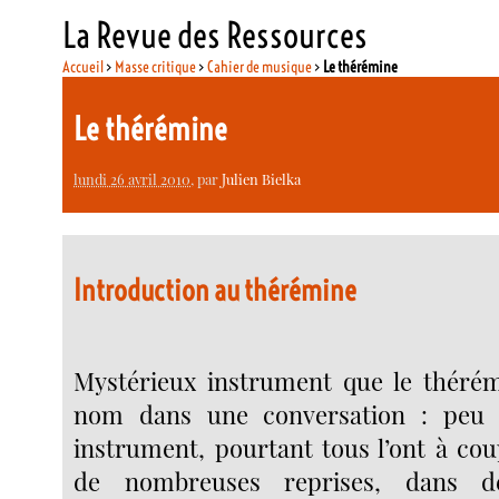
La Revue des Ressources
Accueil
>
Masse critique
>
Cahier de musique
>
Le thérémine
Le thérémine
lundi 26 avril 2010
, par
Julien Bielka
Introduction au thérémine
Mystérieux instrument que le thérém
nom dans une conversation : peu 
instrument, pourtant tous l’ont à co
de nombreuses reprises, dans d