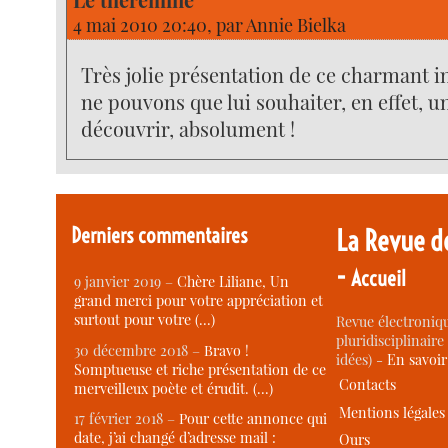
4 mai 2010 20:40, par
Annie Bielka
Très jolie présentation de ce charmant 
ne pouvons que lui souhaiter, en effet, u
découvrir, absolument !
Derniers commentaires
La Revue d
-
Accueil
9 janvier 2019 –
Chère Liliane, Un
grand merci pour votre appréciation et
surtout pour votre (…)
Revue électroniqu
pluridisciplinaire 
30 décembre 2018 –
Bravo !
idées) -
En savoi
Somptueuse et riche présentation de ce
Contacts
merveilleux poète et érudit. (…)
Mentions légales
17 février 2018 –
Pour cette annonce qui
date, j’ai changé d’adresse mail :
Ours