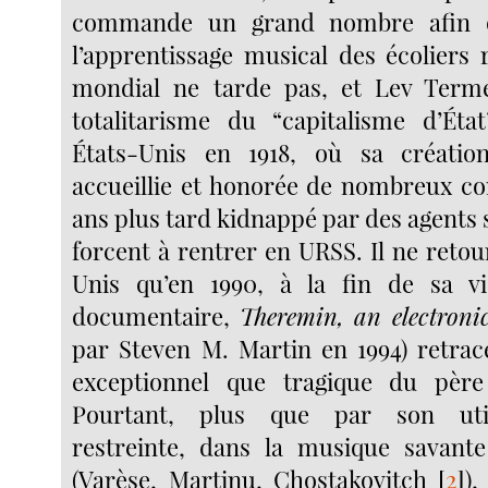
commande un grand nombre afin qu
l’apprentissage musical des écoliers 
mondial ne tarde pas, et Lev Terme
totalitarisme du “capitalisme d’État”
États-Unis en 1918, où sa créatio
accueillie et honorée de nombreux con
ans plus tard kidnappé par des agents s
forcent à rentrer en URSS. Il ne reto
Unis qu’en 1990, à la fin de sa vi
documentaire,
Theremin, an electroni
par Steven M. Martin en 1994) retrace
exceptionnel que tragique du pèr
Pourtant, plus que par son utili
restreinte, dans la musique savant
(Varèse, Martinu, Chostakovitch
[
2
]
),