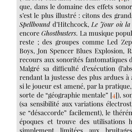
que, dans le domaine des effets sonor
s’est le plus illustré : citons des gr
Spellbound
d’Hitchcock,
Le Jour où la 
encore
Ghostbusters
. La musique popul
reste ; des groupes comme Led Zepp
Boys, Jon Spencer Blues Explosion, 
recours aux sonorités fantomatiques 
Malgré sa difficulté d’exécution (l’a
rendant la justesse des plus ardues à
si le joueur est amené, par la pratique
sorte de “géographie mentale”
[
4
]
), so
(sa sensibilité aux variations électrost
se “désaccorde” facilement), le théré
époques et trouve des utilisations 
simplement limitées aux bruitage