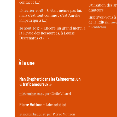
contact : (…)
Utilisation des ar
d’auteurs
16 février 2018 –
C’était même pas lui,
mais c’est tout comme : c’est Aurélie
Inscrivez-vous à 
Filipetti qui a (…)
de la RdR
(Envoye
ni contenu)
29 août 2017 –
Encore un grand merci à
la Revue des Ressources, à Louise
Desrenards et (…)
À la une
Nan Shepherd dans les Cairngorms, un
« trafic amoureux »
7 décembre 2025
, par
Cécile Vibarel
Pierre Mottron - I almost died
23 novembre 2025
, par
Pierre Mottron