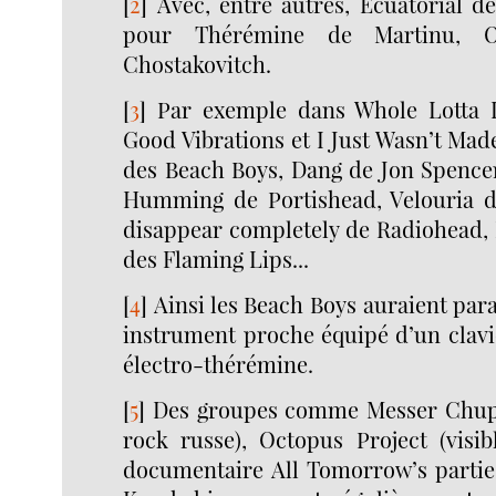
[
2
]
Avec, entre autres, Ecuatorial de
pour Thérémine de Martinu, O
Chostakovitch.
[
3
]
Par exemple dans Whole Lotta 
Good Vibrations et I Just Wasn’t Ma
des Beach Boys, Dang de Jon Spencer
Humming de Portishead, Velouria d
disappear completely de Radiohead, 
des Flaming Lips...
[
4
]
Ainsi les Beach Boys auraient para
instrument proche équipé d’un clavi
électro-thérémine.
[
5
]
Des groupes comme Messer Chups
rock russe), Octopus Project (visib
documentaire All Tomorrow’s partie