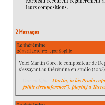
Karohshi recourent régulièrement 
leurs compositions.
2 Messages
Le thérémine
26 avril 2010 17:14, par
Sophie
Voici Martin Gore, le compositeur de D
s’essayant au thérémine en studio (2008)
Voir en ligne :
Martin, in his Prada cap
gothic circumference"), playing a Ther
Le thérémine