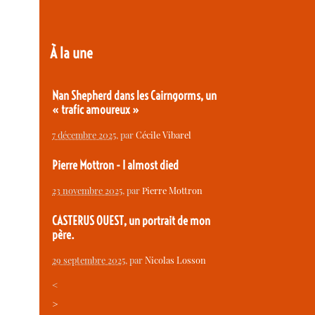
À la une
Nan Shepherd dans les Cairngorms, un
« trafic amoureux »
7 décembre 2025
, par
Cécile Vibarel
Pierre Mottron - I almost died
23 novembre 2025
, par
Pierre Mottron
CASTERUS OUEST, un portrait de mon
père.
29 septembre 2025
, par
Nicolas Losson
<
>