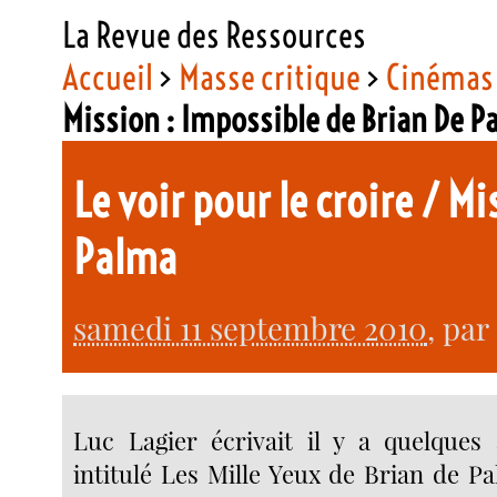
La Revue des Ressources
Accueil
>
Masse critique
>
Cinémas 
Mission : Impossible de Brian De P
Le voir pour le croire / M
Palma
samedi 11 septembre 2010
, par
Luc Lagier écrivait il y a quelques
intitulé Les Mille Yeux de Brian de Pa