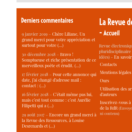
Derniers commentaires
La Revue d
-
Accueil
9 janvier 2019 –
Chère Liliane, Un
grand merci pour votre appréciation et
surtout pour votre (…)
Revue électroniqu
pluridisciplinaire 
30 décembre 2018 –
Bravo !
idées) -
En savoi
Somptueuse et riche présentation de ce
Contacts
merveilleux poète et érudit. (…)
Mentions légales
17 février 2018 –
Pour cette annonce qui
date, j’ai changé d’adresse mail :
Ours
contact : (…)
Utilisation des ar
d’auteurs
16 février 2018 –
C’était même pas lui,
mais c’est tout comme : c’est Aurélie
Inscrivez-vous à 
Filipetti qui a (…)
de la RdR
(Envoye
ni contenu)
29 août 2017 –
Encore un grand merci à
la Revue des Ressources, à Louise
Desrenards et (…)