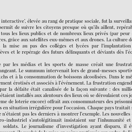
interactive’, élevée au rang de pratique sociale, fut la surveill
ermit de suivre les citoyens presque où qu’ils aillent, repéra
 tous les lieux publics et de nombreux lieux privés (par peur
es, grâce aux satellites eux-mêmes et aux drones. La culture d
s la mise au pas des collèges et lycées par l’implantation
lèves et le repérage des futurs délinquants et déviants dès l’é
e par les médias et les sports de masse créait une frustra
angeant. Le summum intervenait lors de grand-messes sporti
atchs et à la consommation de boissons alcoolisées. Dans le 
ment érotisés et associés à l’événement. La frustration engen
par la défaite était canalisée de la façon suivante : des milli
taient installés aux alentours des lieux où se déroulaient ces j
tème de loterie encore) offrait aux consommateurs des prisonn
en situation irrégulière pour l’occasion. Chaque pays traitait
e n’étaient pas les derniers à montrer l’exemple. Les nouvelles
o-industriel s’autolégitimait insistaient sur l’inhumanité et
 soldats. Le journalisme d’investigation ayant disparu, il é