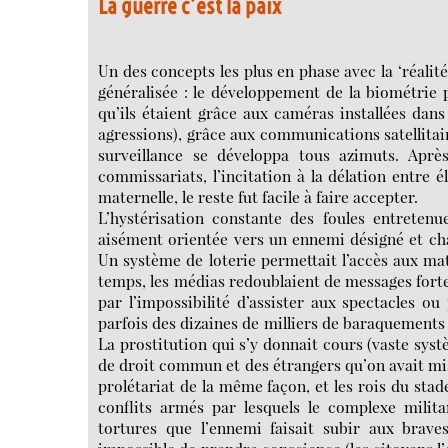
La guerre c’est la paix
Un des concepts les plus en phase avec la ‘réalité 
généralisée : le développement de la biométrie p
qu’ils étaient grâce aux caméras installées dans
agressions), grâce aux communications satellitair
surveillance se développa tous azimuts. Aprè
commissariats, l’incitation à la délation entre é
maternelle, le reste fut facile à faire accepter.
L’hystérisation constante des foules entretenu
aisément orientée vers un ennemi désigné et ch
Un système de loterie permettait l’accès aux m
temps, les médias redoublaient de messages forte
par l’impossibilité d’assister aux spectacles ou 
parfois des dizaines de milliers de baraquements é
La prostitution qui s’y donnait cours (vaste sys
de droit commun et des étrangers qu’on avait mis 
prolétariat de la même façon, et les rois du stad
conflits armés par lesquels le complexe militar
tortures que l’ennemi faisait subir aux braves