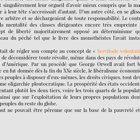
t singulièrement leur orgueil d’avoir mieux compris que la m
 à leur tête s’accroissait d’autant. D’un autre côté, en se glis
re arbitre et se déchargeaient de toute responsabilité. Le con
la mentalité des classes dirigeantes encore très empreinte 
pt de liberté majoritairement opposé au déterminisme qu
au du péché tel que le livre des monothéistes l’avait insta
était de régler son compte au concept de «
Servitude volontai
t de déconsidérer toute révolte, même dans des pays de révolu
s d’Amérique. Par un procédé que George Orwell avait fort 
e en fut donnée dès la fin du XXe siècle, le libéralisme économ
 des peuples à disposer d’eux-mêmes, les droits civiques, tout de
une oligarchie ploutocratique. La prospérité des états occiden
entant plutôt les deux tiers, voire les trois quarts de la popula
insi que sur l’exploitation de leurs propres populations don
 peuples du reste du globe.
haut ne pouvait être pérenne que sur la base de la pauvreté e