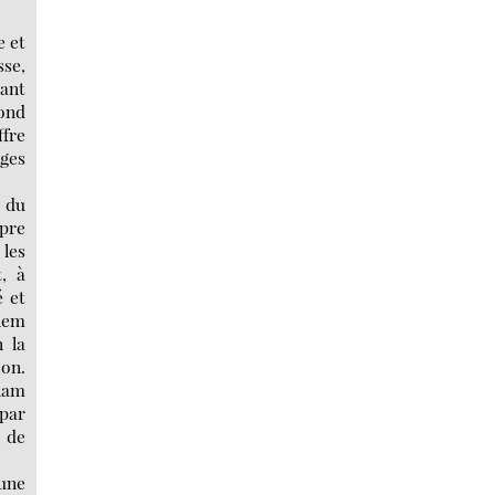
e et
sse,
sant
ond
ffre
ages
t du
pre
 les
t, à
é et
alem
n la
ion.
slam
 par
n de
’une