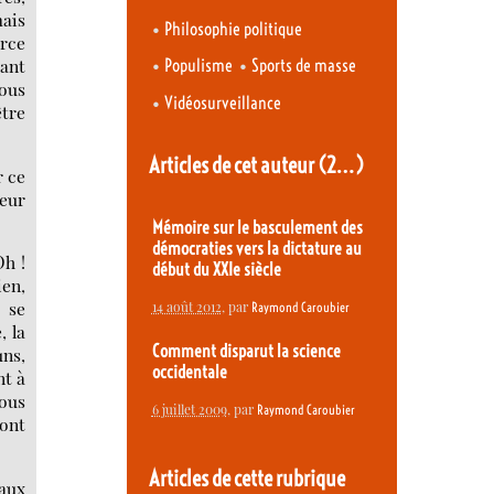
mais
•
Philosophie politique
arce
•
•
tant
Populisme
Sports de masse
nous
•
Vidéosurveillance
être
Articles de cet auteur
(2…)
r ce
leur
Mémoire sur le basculement des
démocraties vers la dictature au
Oh !
début du XXIe siècle
ien,
 se
14 août 2012
, par
Raymond Caroubier
, la
Comment disparut la science
uns,
occidentale
nt à
nous
6 juillet 2009
, par
Raymond Caroubier
ront
Articles de cette rubrique
 aux