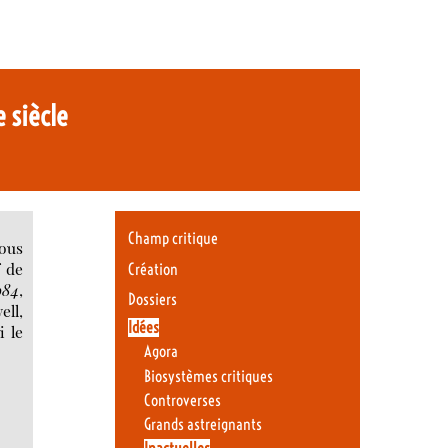
e siècle
Champ critique
nous
f de
Création
984
,
Dossiers
ell,
Idées
i le
Agora
Biosystèmes critiques
Controverses
Grands astreignants