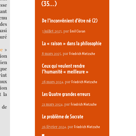
(35…)
asse
sant
tenu
De l’inconvénient d’être né (2)
des
asi
3 juillet 2025
, par
Emil Cioran
uré
La « raison » dans la philosophie
re
»
8 mars 2025
, par
Friedrich Nietzsche
tion
bien
Ceux qui veulent rendre
ique
l’humanité « meilleure »
vint
taux
28 mars 2024
, par
Friedrich Nietzsche
tion
t la
Les Quatre grandes erreurs
21 mars 2024
, par
Friedrich Nietzsche
t de
Le problème de Socrate
26 février 2024
, par
Friedrich Nietzsche