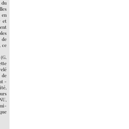
t du
lles
e en
 et
rent
bles
, de
, ce
 (G.
ette
velé
 de
nt -
ité,
eurs
ONU,
emi-
 que