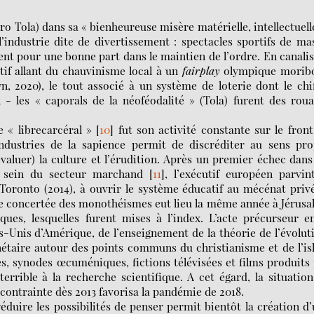
ro Tola) dans sa « bienheureuse misère matérielle, intellectuell
’industrie dite de divertissement : spectacles sportifs de ma
ient pour une bonne part dans le maintien de l’ordre. En canali
rtif allant du chauvinisme local à un
fairplay
olympique morib
, 2020), le tout associé à un système de loterie dont le chi
n - les « caporals de la néoféodalité » (Tola) furent des rou
 « librecarcéral »
[
10
]
fut son activité constante sur le fron
ndustries de la sapience permit de discréditer au sens pro
valuer) la culture et l’érudition. Après un premier échec dans
u sein du secteur marchand
[
11
]
, l’exécutif européen parvin
oronto (2014), à ouvrir le système éducatif au mécénat priv
ve concertée des monothéismes eut lieu la même année à Jérus
ques, lesquelles furent mises à l’index. L’acte précurseur e
ts-Unis d’Amérique, de l’enseignement de la théorie de l’évolut
anétaire autour des points communs du christianisme et de l’i
es, synodes œcuméniques, fictions télévisées et films produits
errible à la recherche scientifique. A cet égard, la situatio
 contrainte dès 2013 favorisa la pandémie de 2018.
éduire les possibilités de penser permit bientôt la création d