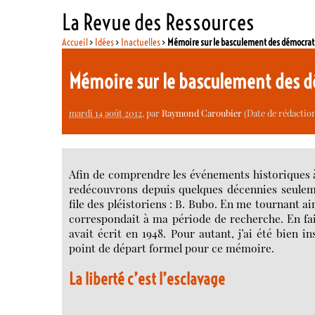
La Revue des Ressources
Accueil
>
Idées
>
Inactuelles
>
Mémoire sur le basculement des démocrati
Mémoire sur le basculement des dé
mardi 14 août 2012
, par
Raymond Caroubier
(Date de rédaction
Afin de comprendre les événements historiques à
redécouvrons depuis quelques décennies seulemen
file des pléistoriens : B. Bubo. En me tournant ain
correspondait à ma période de recherche. En fai
avait écrit en 1948. Pour autant, j’ai été bien i
point de départ formel pour ce mémoire.
La liberté c’est l’esclavage