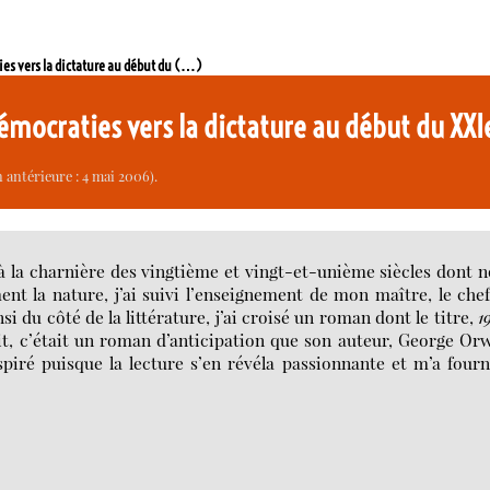
es vers la dictature au début du (…)
mocraties vers la dictature au début du XXI
 antérieure : 4 mai 2006).
 la charnière des vingtième et vingt-et-unième siècles dont 
t la nature, j’ai suivi l’enseignement de mon maître, le che
si du côté de la littérature, j’ai croisé un roman dont le titre,
1
t, c’était un roman d’anticipation que son auteur, George Orw
nspiré puisque la lecture s’en révéla passionnante et m’a fourn