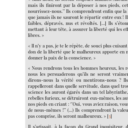
mais ils finiront par la déposer à nos pieds, cet
nourrissez-nous.’’ Ils comprendront enfin que la l
que jamais ils ne sauront le répartir entre eux ! I
faibles, dépravés, nus et révoltés. [...] Ils s’
mettant à leur tête, à assurer la liberté qui les ef
libres. »
« Il n’y a pas, je te le répète, de souci plus cuis
don de la liberté que le malheureux apporte en n
donner la paix de la conscience. »
« Nous rendrons tous les hommes heureux, les rév
nous les persuaderons qu’ils ne seront vraimen
dirons-nous la vérité ou mentirons-nous ? Il
rappelleront dans quelle servitude, dans quel trou
science les auront égarés dans un tel labyrinthe,
rebelles furieux, se détruiront eux-mêmes, les autr
nos pieds en criant : ‘’Oui, vous aviez raison, v
de nous-mêmes !’’ (...) Ils comprendront la vale
pas comprise, ils seront malheureux. »
[
3
]
Il s’agissait, à la façon du Grand inquisiteur,