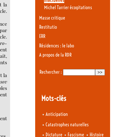
Inactuelles
t la
Michel Tarrier écogitations
cle.
Masse critique
ence
Restitutio
 par
cle.
ERR
ro-
Résidences : le labo
rent
A propos de la RDR
it,
ants
Rechercher :
t la
sov
ples
ient
Mots-clés
•
Anticipation
ment
•
Catastrophes naturelles
•
•
•
Dictature
Fascisme
Histoire
res,