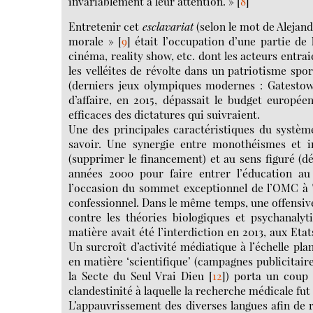
invariablement à leur attention. »
[
8
]
Entretenir cet
esclavariat
(selon le mot de Alejand
morale »
[
9
]
était l’occupation d’une partie de l
cinéma, reality show, etc. dont les acteurs entra
les velléites de révolte dans un patriotisme spo
(derniers jeux olympiques modernes : Gatestown
d’affaire, en 2015, dépassait le budget europée
efficaces des dictatures qui suivraient.
Une des principales caractéristiques du système
savoir. Une synergie entre monothéismes et i
(supprimer le financement) et au sens figuré (dé
années 2000 pour faire entrer l’éducation a
l’occasion du sommet exceptionnel de l’OMC à T
confessionnel. Dans le même temps, une offensi
contre les théories biologiques et psychanalyti
matière avait été l’interdiction en 2013, aux Eta
Un surcroît d’activité médiatique à l’échelle pl
en matière ‘scientifique’ (campagnes publicitair
la Secte du Seul Vrai Dieu
[
12
]
) porta un coup t
clandestinité à laquelle la recherche médicale fut
L’appauvrissement des diverses langues afin de r