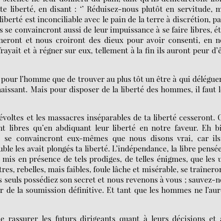
te liberté, en disant : ‘’ Réduisez-nous plutôt en servitude, 
iberté est inconciliable avec le pain de la terre à discrétion, p
ls se convaincront aussi de leur impuissance à se faire libres, é
étonneront et nous croiront des dieux pour avoir consenti, en 
frayait et à régner sur eux, tellement à la fin ils auront peur d’
ant pour l’homme que de trouver au plus tôt un être à qui délégue
aissant. Mais pour disposer de la liberté des hommes, il faut 
oltes et les massacres inséparables de ta liberté cesseront. 
t libres qu’en abdiquant leur liberté en notre faveur. Eh b
s se convaincront eux-mêmes que nous disons vrai, car ils
ble les avait plongés ta liberté. L’indépendance, la libre pensée
 mis en présence de tels prodiges, de telles énigmes, que les 
es, rebelles, mais faibles, foule lâche et misérable, se traînero
ous seuls possédiez son secret et nous revenons à vous ; sauvez-
ur de la soumission définitive. Et tant que les hommes ne l’au
 de rassurer les futurs dirigeants quant à leurs décisions et