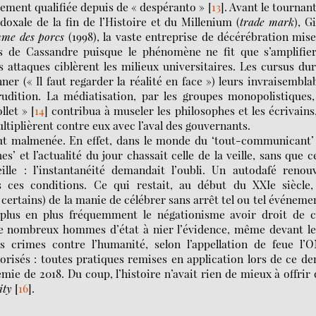
stement qualifiée depuis de « despéranto »
[
13
]
. Avant le tournan
doxale de la fin de l’Histoire et du Millenium (
trade mark
), Gi
mme des porcs
(1998), la vaste entreprise de décérébration mis
 de Cassandre puisque le phénomène ne fit que s’amplifier
es attaques ciblèrent les milieux universitaires. Les cursus du
r (« Il faut regarder la réalité en face ») leurs invraisembla
’érudition. La médiatisation, par les groupes monopolistiques
llet »
[
14
]
contribua à museler les philosophes et les écrivains
ltiplièrent contre eux avec l’aval des gouvernants.
 fut malmenée. En effet, dans le monde du ‘tout-communicant’
s’ et l’actualité du jour chassait celle de la veille, sans que c
ille : l’instantanéité demandait l’oubli. Un autodafé renou
s ces conditions. Ce qui restait, au début du XXIe siècle,
 certains) de la manie de célébrer sans arrêt tel ou tel événeme
 plus en plus fréquemment le négationisme avoir droit de c
e de nombreux hommes d’état à nier l’évidence, même devant l
s crimes contre l’humanité, selon l’appellation de feue l’
alorisés : toutes pratiques remises en application lors de ce d
émie de 2018. Du coup, l’histoire n’avait rien de mieux à offrir
ity
[
16
]
.