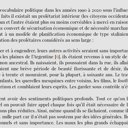
vocabulaire politique dans les années 1990 à 2020 sous l’influ
faits il existait un prolétariat intérieur (les citoyens occident
’un et l’autre étaient plus ou moins corvéables à merci en raiso
ous couvert de sécurisation économique et de nécessité marcha
ant à un modèle de planification économique de type stalinien
ation des prolétaires considérés au sens large :
ler et à engendrer, leurs autres activités seraient sans importa
les plaines de l’Argentine
[
6
]
, ils étaient revenus à un style de
on ancestral. Ils naissaient, ils poussaient dans la rue, ils alla
saient une brève période de beauté florissante et de désir, il
 à trente et mouraient, pour la plupart, à soixante ans. Le tra
fants, les querelles mesquines entre voisins, les films, le footb
horizon et comblaient leurs esprits. Les garder sous contrôle n’é
ssent avoir des sentiments politiques profonds. Tout ce qu’on 
 on pouvait faire appel chaque fois qu’il était nécessaire de 
ions plus réduites. Ainsi, même quand ils se fâchaient, comme il
ulle part car il n’était pas soutenu par des idées générales. Il
sonnels et sans importance. Les maux les plus grands échappa