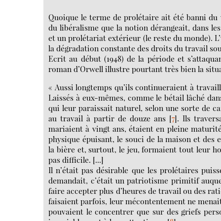
Quoique le terme de prolétaire ait été banni du 
du libéralisme que la notion dérangeait, dans les 
et un prolétariat extérieur (le reste du monde). L
la dégradation constante des droits du travail s
Ecrit au début (1948) de la période et s’attaqu
roman d’Orwell illustre pourtant très bien la situ
« Aussi longtemps qu’ils continueraient à travail
Laissés à eux-mêmes, comme le bétail lâché dans 
qui leur paraissait naturel, selon une sorte de can
au travail à partir de douze ans
[
7
]
. Ils traver
mariaient à vingt ans, étaient en pleine maturité
physique épuisant, le souci de la maison et des en
la bière et, surtout, le jeu, formaient tout leur 
pas difficile. [...]
Il n’était pas désirable que les prolétaires pui
demandait, c’était un patriotisme primitif auquel
faire accepter plus d’heures de travail ou des rat
faisaient parfois, leur mécontentement ne menait n
pouvaient le concentrer que sur des griefs per