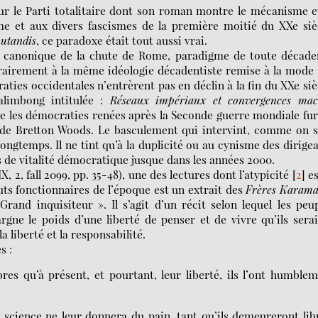
ur le Parti totalitaire dont son roman montre le mécanisme e
isme et aux divers fascismes de la première moitié du XXe siè
utandis
, ce paradoxe était tout aussi vrai.
le canonique de la chute de Rome, paradigme de toute décad
airement à la même idéologie décadentiste remise à la mode
ies occidentales n’entrèrent pas en déclin à la fin du XXe siè
alimbong intitulée :
Réseaux impériaux et convergences mac
ue les démocraties renées après la Seconde guerre mondiale fu
de Bretton Woods. Le basculement qui intervint, comme on sa
longtemps. Il ne tint qu’à la duplicité ou au cynisme des dirige
s de vitalité démocratique jusque dans les années 2000.
X, 2, fall 2099, pp. 35-48), une des lectures dont l’atypicité
[
2
]
es
uts fonctionnaires de l’époque est un extrait des
Frères Karama
rand inquisiteur ». Il s’agit d’un récit selon lequel les peu
rgne le poids d’une liberté de penser et de vivre qu’ils sera
la liberté et la responsabilité.
s :
res qu’à présent, et pourtant, leur liberté, ils l’ont humble
 science ne leur donnera du pain, tant qu’ils demeureront lib