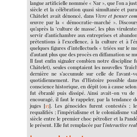
langue artificielle nommée « Nar », que l’on a ju
siècle et la célébration quasi simultanée et para
Châtelet avait dénoncé, dans
Vivre et penser co
œuvre par la « démocratie-marché ». Discours
qu’après la ‘culture de masse’, les plus virulent
servir d’antichambre aux entreprises et abandonne
prétentions à l’excellence, à la culture et à l
quelques figures d’intellectuels « triées sur le mo
d’autant plus que des procès en diffamation se mu
Il faut enfin signaler combien notre discipline
Châtelet), seules comptaient les nouvelles ‘fraîche
dernière ne s’accumule sur celle de l’avant-ve
quotidiennement. Pas d’Histoire possible dan
conscience historique, en dépit (ou à cause selon
fut ébranlé puis dissipé. Ainsi avait-on vu de
encouragé, il faut le rappeler, par la tendanc
juges
[
15
]
. Les génocides furent contestés ; le
requalifiés ; l’impérialisme et le colonialisme v
siècle entre le premier choc pétrolier et la Pand
le présent. Elle fut remplacée par l’
interactive real