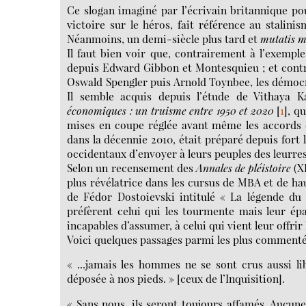
Ce slogan imaginé par l’écrivain britannique po
victoire sur le héros, fait référence au stalin
Néanmoins, un demi-siècle plus tard et
mutatis m
Il faut bien voir que, contrairement à l’exemp
depuis Edward Gibbon et Montesquieu ; et contr
Oswald Spengler puis Arnold Toynbee, les démocrat
Il semble acquis depuis l’étude de Vithaya K
économiques : un truisme entre 1950 et 2020
[
1
]
, q
mises en coupe réglée avant même les accords 
dans la décennie 2010, était préparé depuis fort 
occidentaux d’envoyer à leurs peuples des leurre
Selon un recensement des
Annales de pléistoire
(XI
plus révélatrice dans les cursus de MBA et de ha
de Fédor Dostoievski intitulé « La légende du G
préfèrent celui qui les tourmente mais leur épa
incapables d’assumer, à celui qui vient leur offrir 
Voici quelques passages parmi les plus commenté
« ...jamais les hommes ne se sont crus aussi lib
déposée à nos pieds. » [ceux de l’Inquisition].
« Sans nous, ils seront toujours affamés. Aucune