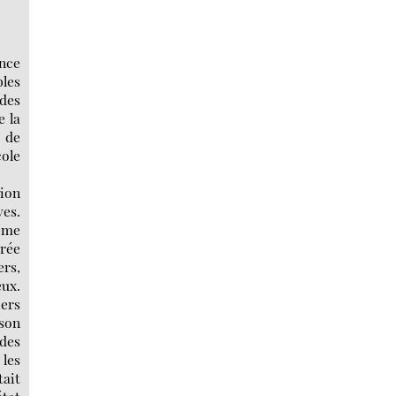
ance
bles
 des
e la
 de
cole
tion
ves.
même
drée
ers,
eux.
iers
 son
 des
 les
tait