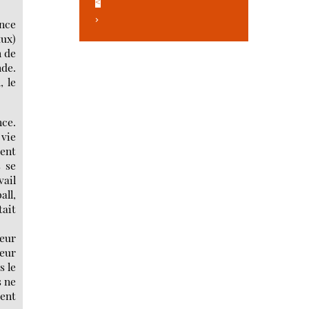
<
>
ence
aux)
n de
nde.
, le
nce.
 vie
ient
s se
vail
all,
tait
leur
leur
s le
s ne
ient