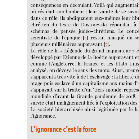
conséquences en découlant. Voilà qui augmentai
où résidait son bonheur ; leur vanité de se savoir
dans ce rôle, ils abdiquaient eux-mêmes leur lib
chrétien du texte de Dostoievski répondait à 
schémas de pensée judéo-chrétiens. Le conce
scientiste de l’époque
[
4
]
restait marqué du sce
plusieurs millénaires auparavant
[
5
]
.
Le rôle de la « Légende du grand Inquisiteur » 
développé par Etienne de la Boétie auparavant e
comme l’Angleterre, la France et les Etats-Uni
analysé, on dévoya le sens des mots. Ainsi, preuv
s’apparenta très vite à de l’esclavage : la liberté
otage puis esclave d’un capitalisme aux mains d’
s’appuyait sur la traite d’un ‘tiers monde’ représ
mondiale d’avant la Grande pandémie de 2018, a
survie était malignement liée à l’exploitation des
La société hiérarchisée ainsi légitimée par le 
l’ignorance.
L’ignorance c’est la force