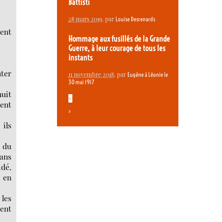
Battisti
28 mars 2019
, par
Louise Desrenards
ment
Hommage aux fusillés de la Grande
Guerre, à leur courage de tous les
instants
nter
11 novembre 2018
, par
Eugène à Léonie le
30 mai 1917
nuit
<
ment
>
ils
 du
dans
idé,
 en
 les
ient