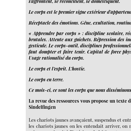
s’affrontent, se récon­ci­lient, se domestiquent.
Le corps est le pre­mier signe exté­rieur d’apparten
Réceptacle des émotions. Gêne, exul­ta­tion, rou­tine
« Apprendre par corps » : dis­ci­pline sco­laire, r
bru­tales. Attente aux gui­chets. Répression des indi
ges­ti­cule. Le corps-​outil, dis­ci­plines pro­fes­sion­n
faut domp­ter et faire tenir. Capital de force phy­s
Usage ratio­na­lisé du corps.
Le corps et l’esprit. L’hostie.
Le corps en terre.
Ce mois-​ci, ce sont les corps que nous disséminons
La revue des ressources vous propose un texte 
Sindelfingen
Les chariots jaunes avançaient, suspendus et entr
les chariots jaunes on les entendait arriver, on