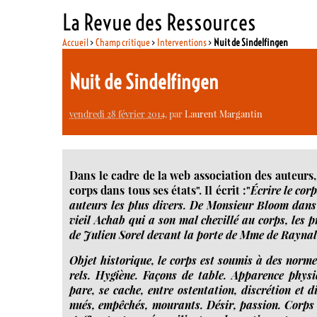
La Revue des Ressources
Accueil
>
Champ critique
>
Interventions
>
Nuit de Sindelfingen
Nuit de Sindelfingen
vendredi 28 février 2014
, par
Laurent Margantin
Dans le cadre de la web association des auteur
corps dans tous ses états". Il écrit :"
Écrire le corp
auteurs les plus divers. De Monsieur Bloom dans s
vieil Achab qui a son mal che­villé au corps, les p
de Julien Sorel devant la porte de Mme de Raynal
Objet his­to­rique, le corps est sou­mis à des nor
rels. Hygiène. Façons de table. Apparence phy­siqu
pare, se cache, entre osten­ta­tion, dis­cré­tion et dif
nués, empê­chés, mou­rants. Désir, pas­sion. Corps 