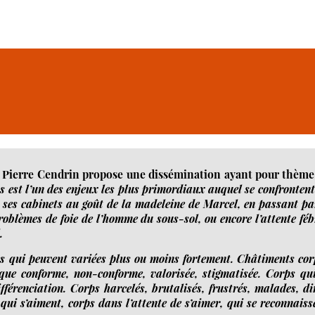
s, Pierre Cendrin propose une dissémination ayant pour thème
s est l’un des enjeux les plus pri­mor­diaux auquel se confrontent
es cabi­nets au goût de la made­leine de Marcel, en pas­sant pa
ro­blèmes de foie de l’homme du sous-​sol, ou encore l’attente féb
.
mes qui peuvent variées plus ou moins for­te­ment. Châtiments cor
e conforme, non-​conforme, valo­ri­sée, stig­ma­ti­sée. Corps qu
­fé­ren­cia­tion. Corps har­ce­lés, bru­ta­li­sés, frus­trés, malades, d
qui s’aiment, corps dans l’attente de s’aimer, qui se recon­naiss