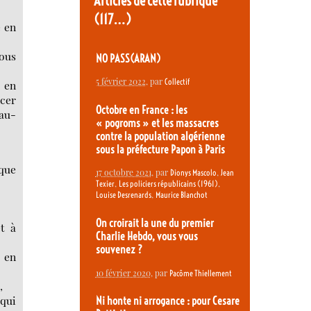
Articles de cette rubrique
(117…)
e en
vous
NO PASS(ARAN)
5 février 2022
, par
Collectif
t en
ncer
Octobre en France : les
 au-
« pogroms » et les massacres
contre la population algérienne
sous la préfecture Papon à Paris
aque
17 octobre 2021
, par
,
Dionys Mascolo
Jean
,
,
Texier
Les policiers républicains (1961)
,
Louise Desrenards
Maurice Blanchot
On croirait la une du premier
êt à
Charlie Hebdo, vous vous
souvenez ?
 en
10 février 2020
, par
Pacôme Thiellement
,
 qui
Ni honte ni arrogance : pour Cesare