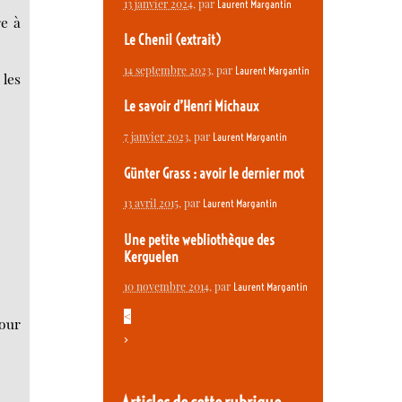
13 janvier 2024
, par
Laurent Margantin
re à
Le Chenil (extrait)
14 septembre 2023
, par
Laurent Margantin
 les
Le savoir d’Henri Michaux
7 janvier 2023
, par
Laurent Margantin
Günter Grass : avoir le dernier mot
13 avril 2015
, par
Laurent Margantin
Une petite webliothèque des
Kerguelen
,
10 novembre 2014
, par
Laurent Margantin
<
pour
>