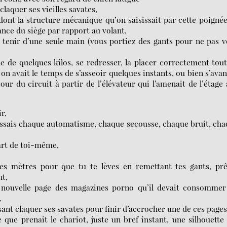
claquer ses vieilles savates,
e, dont la structure mécanique qu’on saisissait par cette poigné
tance du siège par rapport au volant,
 tenir d’une seule main (vous portiez des gants pour ne pas 
rde de quelques kilos, se redresser, la placer correctement tou
i on avait le temps de s’asseoir quelques instants, ou bien s’ava
tour du circuit à partir de l’élévateur qui l’amenait de l’étage
r,
aissais chaque automatisme, chaque secousse, chaque bruit, ch
part de toi-même,
ques mètres pour que tu te lèves en remettant tes gants, pr
nt,
e nouvelle page des magazines porno qu’il devait consommer
,
aisant claquer ses savates pour finir d’accrocher une de ces pages
 que prenait le chariot, juste un bref instant, une silhouette