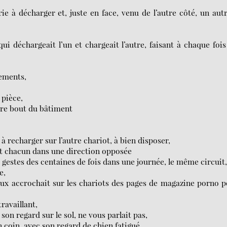
erie à décharger et, juste en face, venu de l’autre côté, un aut
ui déchargeait l’un et chargeait l’autre, faisant à chaque fois
cements,
 pièce,
utre bout du bâtiment
 à recharger sur l’autre chariot, à bien disposer,
tant chacun dans une direction opposée
gestes des centaines de fois dans une journée, le même circuit
e,
ieux accrochait sur les chariots des pages de magazine porno 
travaillant,
r son regard sur le sol, ne vous parlait pas,
un coin, avec son regard de chien fatigué