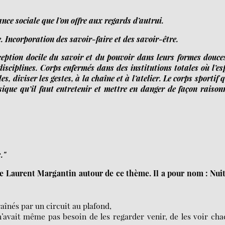
ance sociale que l’on offre aux regards d’autrui.
. Incorporation des savoir-​faire et des savoir-​être.
écep­tion docile du savoir et du pou­voir dans leurs formes douce
s­ci­plines. Corps enfer­més dans des ins­ti­tu­tions totales où l’es
elles, divi­ser les gestes, à la chaîne et à l’atelier. Le corps spor­tif q
ique qu’il faut entre­te­nir et mettre en dan­ger de façon rai­son­
."
de Laurent Margantin autour de ce thème. Il a pour nom : Nui
aînés par un circuit au plafond,
 n’avait même pas besoin de les regarder venir, de les voir ch