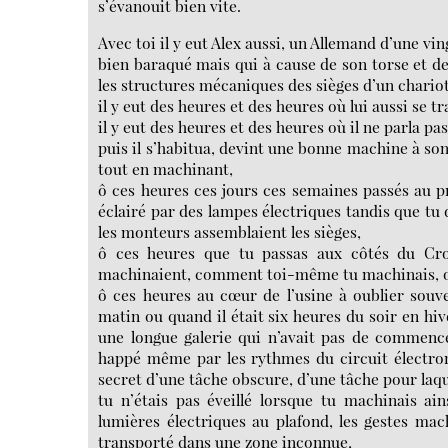
s’évanouit bien vite.
Avec toi il y eut Alex aussi, un Allemand d’une vi
bien baraqué mais qui à cause de son torse et de
les structures mécaniques des sièges d’un chariot 
il y eut des heures et des heures où lui aussi se t
il y eut des heures et des heures où il ne parla pa
puis il s’habitua, devint une bonne machine à so
tout en machinant,
ô ces heures ces jours ces semaines passés au 
éclairé par des lampes électriques tandis que tu 
les monteurs assemblaient les sièges,
ô ces heures que tu passas aux côtés du Cro
machinaient, comment toi-même tu machinais, ouv
ô ces heures au cœur de l’usine à oublier sou
matin ou quand il était six heures du soir en hiv
une longue galerie qui n’avait pas de commence
happé même par les rythmes du circuit électro
secret d’une tâche obscure, d’une tâche pour laque
tu n’étais pas éveillé lorsque tu machinais ain
lumières électriques au plafond, les gestes mach
transporté dans une zone inconnue,