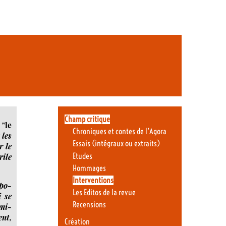
Champ critique
 "le
Chroniques et contes de l’Agora
 les
Essais (intégraux ou extraits)
r le
Etudes
rile
Hommages
Interventions
­po­
Les Editos de la revue
i se
Recensions
imi­
ent,
Création