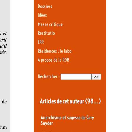
Dossiers
Idées
Masse critique
Restitutio
s et
prit
ERR
u’il
Résidences : le labo
née.
A propos de la RDR
Rechercher :
Articles de cet auteur
(98…)
t de
Anarchisme et sagesse de Gary
Snyder
acun