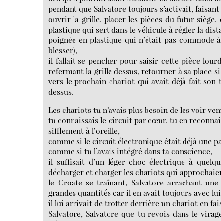
pendant que Salvatore toujours s’activait, faisant 
ouvrir la grille, placer les pièces du futur sièg
plastique qui sert dans le véhicule à régler la dis
poignée en plastique qui n’était pas commode à
blesser),
il fallait se pencher pour saisir cette pièce lou
refermant la grille dessus, retourner à sa place s
vers le prochain chariot qui avait déjà fait son 
dessus.
Les chariots tu n’avais plus besoin de les voir veni
tu connaissais le circuit par cœur, tu en reconn
sifflement à l’oreille,
comme si le circuit électronique était déjà une 
comme si tu l’avais intégré dans ta conscience,
il suffisait d’un léger choc électrique à quel
décharger et charger les chariots qui approchaie
le Croate se traînant, Salvatore arrachant un
grandes quantités car il en avait toujours avec lui
il lui arrivait de trotter derrière un chariot en f
Salvatore, Salvatore que tu revois dans le virage