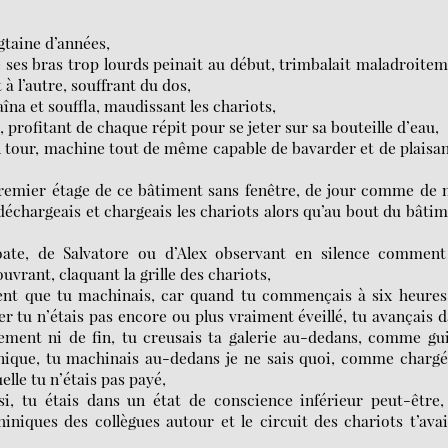
ngtaine d’années,
 ses bras trop lourds peinait au début, trimbalait maladroite
à l’autre, souffrant du dos,
raîna et souffla, maudissant les chariots,
s, profitant de chaque répit pour se jeter sur sa bouteille d’eau,
n tour, machine tout de même capable de bavarder et de plaisa
premier étage de ce bâtiment sans fenêtre, de jour comme de 
déchargeais et chargeais les chariots alors qu’au bout du bâti
ate, de Salvatore ou d’Alex observant en silence comment 
rant, claquant la grille des chariots,
vent que tu machinais, car quand tu commençais à six heures
er tu n’étais pas encore ou plus vraiment éveillé, tu avançais 
ment ni de fin, tu creusais ta galerie au-dedans, comme gu
nique, tu machinais au-dedans je ne sais quoi, comme chargé
lle tu n’étais pas payé,
si, tu étais dans un état de conscience inférieur peut-être,
iniques des collègues autour et le circuit des chariots t’ava