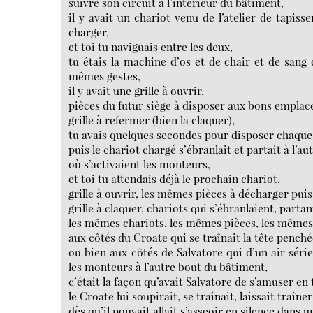
suivre son circuit à l’intérieur du bâtiment,
il y avait un chariot venu de l’atelier de tapiss
charger,
et toi tu naviguais entre les deux,
tu étais la machine d’os et de chair et de sang q
mêmes gestes,
il y avait une grille à ouvrir,
pièces du futur siège à disposer aux bons empla
grille à refermer (bien la claquer),
tu avais quelques secondes pour disposer chaque
puis le chariot chargé s’ébranlait et partait à l’a
où s’activaient les monteurs,
et toi tu attendais déjà le prochain chariot,
grille à ouvrir, les mêmes pièces à décharger puis
grille à claquer, chariots qui s’ébranlaient, par
les mêmes chariots, les mêmes pièces, les mêmes 
aux côtés du Croate qui se traînait la tête penché
ou bien aux côtés de Salvatore qui d’un air sér
les monteurs à l’autre bout du bâtiment,
c’était la façon qu’avait Salvatore de s’amuser en 
le Croate lui soupirait, se traînait, laissait traîne
dès qu’il pouvait allait s’asseoir en silence dans 