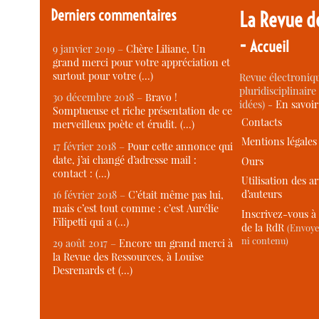
Derniers commentaires
La Revue d
-
Accueil
9 janvier 2019 –
Chère Liliane, Un
grand merci pour votre appréciation et
surtout pour votre (…)
Revue électroniqu
pluridisciplinaire 
30 décembre 2018 –
Bravo !
idées) -
En savoi
Somptueuse et riche présentation de ce
Contacts
merveilleux poète et érudit. (…)
Mentions légales
17 février 2018 –
Pour cette annonce qui
date, j’ai changé d’adresse mail :
Ours
contact : (…)
Utilisation des ar
d’auteurs
16 février 2018 –
C’était même pas lui,
mais c’est tout comme : c’est Aurélie
Inscrivez-vous à 
Filipetti qui a (…)
de la RdR
(Envoye
ni contenu)
29 août 2017 –
Encore un grand merci à
la Revue des Ressources, à Louise
Desrenards et (…)