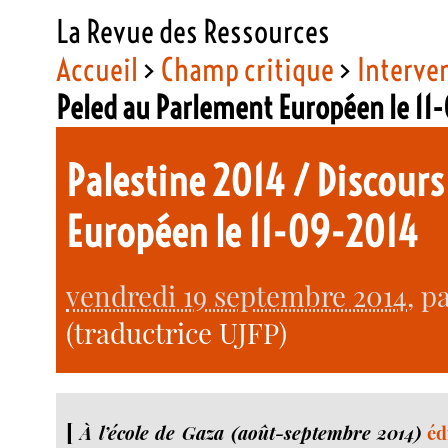
La Revue des Ressources
Accueil
>
Champ critique
>
Interve
Peled au Parlement Européen le 1
Palestine 2014 / Discours
Européen le 11-09-2014
vendredi 19 septembre 2014
, p
(traductrice UJFP)
[
À l’école de Gaza (août-septembre 2014)
éd