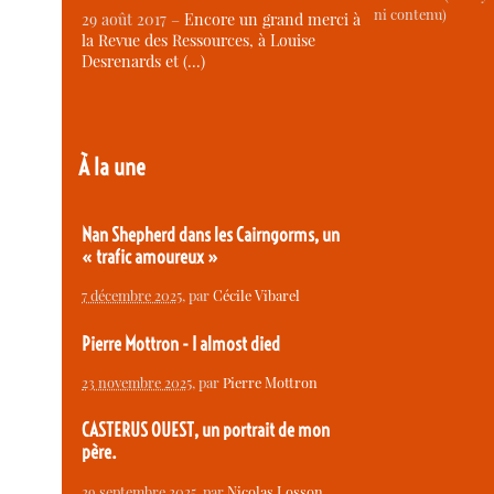
ni contenu)
29 août 2017 –
Encore un grand merci à
la Revue des Ressources, à Louise
Desrenards et (…)
À la une
Nan Shepherd dans les Cairngorms, un
« trafic amoureux »
7 décembre 2025
, par
Cécile Vibarel
Pierre Mottron - I almost died
23 novembre 2025
, par
Pierre Mottron
CASTERUS OUEST, un portrait de mon
père.
29 septembre 2025
, par
Nicolas Losson