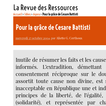
La Revue des Ressources
Accueil
>
Idées
>
Agora
>
Pour la grâce de Cesare Battisti
Pour la grâce de Cesare Battisti
mercredi 27 octobre 2004
, par
Aliette G. Certhoux
Inutile de résumer les faits et les caus
informés. L’extradition, démettant
consentement réciproque sur le dou
assortit toute cause non divine, es
inacceptable en République une et indi
principes de la liberté, de l’égalité,
(solidarité), et représentée par c