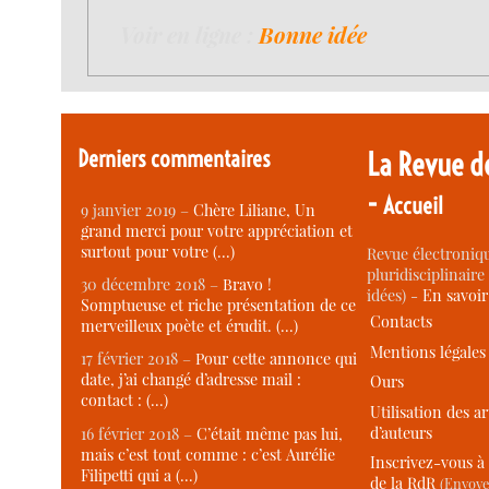
Voir en ligne :
Bonne idée
Derniers commentaires
La Revue d
-
Accueil
9 janvier 2019 –
Chère Liliane, Un
grand merci pour votre appréciation et
surtout pour votre (…)
Revue électroniqu
pluridisciplinaire 
30 décembre 2018 –
Bravo !
idées) -
En savoi
Somptueuse et riche présentation de ce
Contacts
merveilleux poète et érudit. (…)
Mentions légales
17 février 2018 –
Pour cette annonce qui
date, j’ai changé d’adresse mail :
Ours
contact : (…)
Utilisation des ar
d’auteurs
16 février 2018 –
C’était même pas lui,
mais c’est tout comme : c’est Aurélie
Inscrivez-vous à 
Filipetti qui a (…)
de la RdR
(Envoye