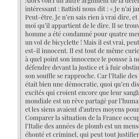
Alors voici un autre argument de la défe
intéressant : Battisti nous dit : « Je n’ai j
Peut-être. Je n’en sais rien à vrai dire, et
moi qu’il appartient de le dire. Il se trou
homme a été condamné pour quatre meur
un vol de bicyclette ! Mais il est vrai, peu
est-il innocent. Il est tout de même curi
à quel point son innocence le pousse à n
défendre devant la justice et à fuir obst
son souffle se rapproche. Car l’Italie de
était bien une démocratie, quoi qu’en di
excités qui croient encore que leur sang
mondiale est un rêve partagé par l’humani
et les siens avaient d’autres moyens pou
Comparer la situation de la France occup
l’Italie des années de plomb est un men
éhonté et criminel, qui peut tout justifier