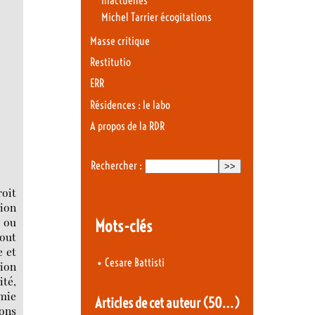
Inactuelles
Michel Tarrier écogitations
Masse critique
Restitutio
ERR
Résidences : le labo
A propos de la RDR
Rechercher :
roit
sion
e ou
Mots-clés
tout
e et
•
Cesare Battisti
ion
ité,
omie
Articles de cet auteur
(50…)
ions