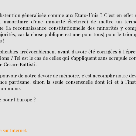
’abstention généralisée comme aux Etats-Unis ? C’est en effet
x majoritaire d’une minorité électrice) de mettre un term
ne (la reconnaissance constitutionnelle des minorités y com
jorités, car la chose publique est une pour tous) pour le trio
 !
licables irrévocablement avant d’avoir été corrigées à l’épr
ons ? Tel est le cas de celles qui s’appliquent sans scrupule co
e Cesare Battisti.
le pouvoir de notre devoir de mémoire, c’est accomplir notre de
ce partisane, sinon la seule consensuelle dont ici et à l’ins
 commune.
e pour l’Europe ?
e sur Internet.