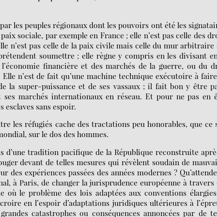
par les peuples régionaux dont les pouvoirs ont été les signatai
paix sociale, par exemple en France ; elle n’est pas celle des dr
le n’est pas celle de la paix civile mais celle du mur arbitraire
 prétendent soumettre ; elle règne y compris en les divisant e
e l’économie financière et des marchés de la guerre, ou du d
lle n’est de fait qu’une machine technique exécutoire à fair
e la super-puissance et de ses vassaux ; il fait bon y être p
 ses marchés internationaux en réseau. Et pour ne pas en ê
s esclaves sans espoir.
re les réfugiés cache des tractations peu honorables, que ce 
 mondial, sur le dos des hommes.
s d’une tradition pacifique de la République reconstruite aprè
 bouger devant de telles mesures qui révèlent soudain de mauva
ueur des expériences passées des années modernes ? Qu’attend
al, à Paris, de changer la jurisprudence européenne à travers
e où le problème des lois adaptées aux conventions élargies
croire en l’espoir d’adaptations juridiques ultérieures à l’épr
s grandes catastrophes ou conséquences annoncées par de te