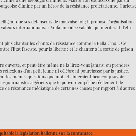
e victime d’une idéologie criminelle. Mais si l’on est assassiné par un
ourgeoise éliminé par un héros de la résistance prolétarienne. Curieus
elligent que ses défenseurs de mauvaise foi ; il propose l’organisation
rvateurs internationaux. » Voilà une idée valable qui mériterait d’être
nt plus chanter les chants de résistance comme le Bella Ciao... Ce
re l’Etat fasciste, pour la liberté ; et le chanter à la sortie de prison
ttre ouverte, et peut-être même ne la lirez-vous jamais, ou prendrez
éflexions d’un petit jeune ni célèbre ni pourchassé par la justice.
ent les mêmes questions que moi, et aimeraient beaucoup savoir
 les journalistes algériens que le pouvoir empêche réellement de
ce de résonance médiatique de certaines causes par rapport à d’autres 
table la législation italienne sur la contumace