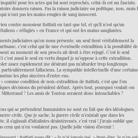
 inquiété pour les actes qui lui sont reprochés, celui-là est un fasciste.
’histoire donnera raison. Pas la raison judiciaire ou politique, non, mais 
x qui n’ont pas les mains rougies de sang innocent.
ien contre monsieur Battisti en tant que tel, et qu’il n’est qu’un
 Italiens « réfugiés » en France et qui ont les mains sanglantes.
ments judiciaires qu’on nous présente, un seul tient véritablement la
rtisane, c’est celui qui lie une éventuelle extradition à la possibilité de
ent au moment de son procès ait droit à être rejugé. C’est le seul
c’est aussi le seul en vertu duquel je m’oppose à cette extradition.
rvoler assez rapidement (ne désirant pas m’attarder trop longtemps
t particulièrement fallacieux. La sympathie intellectuelle d’une certain
 même les plus sincères d’entre eux.
d » comme condition de non-extradition de Battisti, c’est que l’on
iques décisions du président défunt. Après tout, pourquoi voulait-on
de Mitterrand ? Les amis de Tonton seraient donc intouchables ?
ns qui se prétendent humanistes ne sont en fait que des idéologues,
uerre civile. Que je sache, la guerre civile n’existait que dans les
 il s’agissait d’idéalistes désintéressés, c’est vrai ! J’avais oublié que
 ceux qui n’en voulaient pas. Quelle jolie vision d’avenir !
essant : Battisti nous dit : « Je n’ai jamais tué. » Peut-être. Je n’en sai