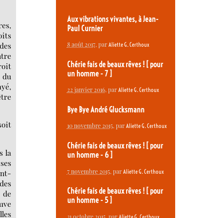
Aux vibrations vivantes, à Jean-
res,
Paul Curnier
oits
 des
8 août 2017
, par
Aliette G. Certhoux
ntre
Chérie fais de beaux rêves ! [ pour
roit
un homme - 7 ]
e du
ayé,
22 janvier 2016
, par
Aliette G. Certhoux
tre
Bye Bye André Glucksmann
soit
10 novembre 2015
, par
Aliette G. Certhoux
Chérie fais de beaux rêves ! [ pour
s la
un homme - 6 ]
ises
7 novembre 2015
, par
Aliette G. Certhoux
ent-
 des
Chérie fais de beaux rêves ! [ pour
 de
un homme - 5 ]
euve
lles
31 octobre 2015
, par
Aliette G. Certhoux