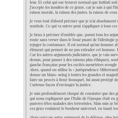
leur. Et celui qui ose trouver normal que Battisti soit
J’accepte les insultes de ce genre, car je sais à qui l
raison morale, la raison des justes, la raison de ceu
Je veux tout d’abord préciser que je n’ai absolument r
symbole. Ce qui va suivre peut s’appliquer à tous ces
Je tiens à préciser d’emblée que, parmi tous les argu
route sans verser dans le fossé puant de l’idéologie pa
rejuger la contumace. Il est normal qu’un homme abs
élément qui permet de ne pas extrader cet homme. Et 
Car les autres arguments judiciaires, que je vais su
dessus, pour passer à des raisons plus éthiques), son
gauche française pour les excités meurtriers aveugle
Alors, quand on utilise la « jurisprudence Mitterran
donne un blanc-seing à toutes les grandes et magnif
faire un procès à René Bousquet, lui aussi protégé 
Curieuse façon d’envisager la justice.
Je suis profondément choqué de constater que des ge
qui nous expliquent que l’Italie de l’époque était en g
pauvres têtes malades des terroristes. Mais suis-je bête,
ces gens voulaient le bonheur universel, en tuant tous
Alors voici un autre argument de la défense, plus intér