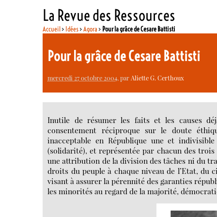
La Revue des Ressources
Accueil
>
Idées
>
Agora
>
Pour la grâce de Cesare Battisti
Pour la grâce de Cesare Battisti
mercredi 27 octobre 2004
, par
Aliette G. Certhoux
Inutile de résumer les faits et les causes dé
consentement réciproque sur le doute éthiqu
inacceptable en République une et indivisible d
(solidarité), et représentée par chacun des troi
une attribution de la division des tâches ni du tr
droits du peuple à chaque niveau de l’Etat, du ci
visant à assurer la pérennité des garanties répu
les minorités au regard de la majorité, démocrat