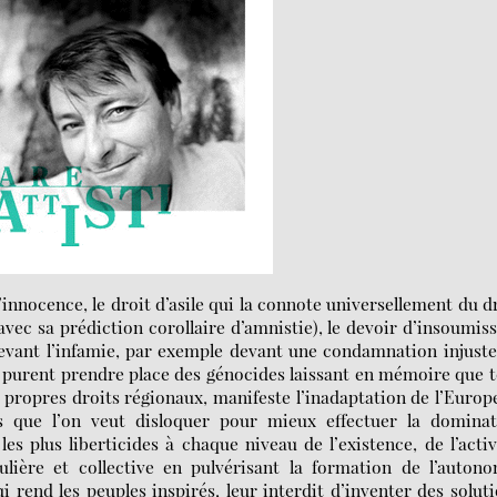
’innocence, le droit d’asile qui la connote universellement du d
vec sa prédiction corollaire d’amnistie), le devoir d’insoumis
devant l’infamie, par exemple devant une condamnation injust
 purent prendre place des génocides laissant en mémoire que 
 propres droits régionaux, manifeste l’inadaptation de l’Europ
es que l’on veut disloquer pour mieux effectuer la dominat
les plus liberticides à chaque niveau de l’existence, de l’activ
ulière et collective en pulvérisant la formation de l’auton
i rend les peuples inspirés, leur interdit d’inventer des solut