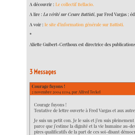
A découvrir :
Le collectif Bellacio.
A lire :
La vérité sur Cesare Battisti
, par Fred Vargas ; é
A voir :
le site d’information générale sur Battisti.
*
Aliette Guibert-Certhoux est directrice des publication
3 Messages
Courage fuyons !
2 novembre 2004 11:04, par
Alfred Teckel
Courage fuyons !
Tentative de lettre ouverte à Fred Vargas et aux autr
Je suis un petit con. Je le sais et j’en suis pleinem
parce que j’estime la dignité et la vie humaine au-de
pires qualificatifs de la part de ces soi-disant démo