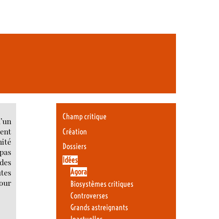
Champ critique
’un
ent
Création
nité
Dossiers
 pas
Idées
 des
utes
Agora
pour
Biosystèmes critiques
Controverses
Grands astreignants