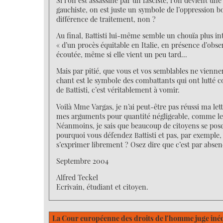
Si l’on est assassiné par un fasciste, l’on devient un
gauchiste, on est juste un symbole de l’oppression b
différence de traitement, non ?
Au final, Battisti lui-même semble un chouïa plus int
« d’un procès équitable en Italie, en présence d’obse
écoutée, même si elle vient un peu tard…
Mais par pitié, que vous et vos semblables ne vienne
chant est le symbole des combattants qui ont lutté cont
de Battisti, c’est véritablement à vomir.
Voilà Mme Vargas, je n’ai peut-être pas réussi ma le
mes arguments pour quantité négligeable, comme les r
Néanmoins, je sais que beaucoup de citoyens se pos
pourquoi vous défendez Battisti et pas, par exemple,
s’exprimer librement ? Osez dire que c’est par absen
Septembre 2004
Alfred Teckel
Ecrivain, étudiant et citoyen.
La Cour européenne des droits de l’homme juge inéqui