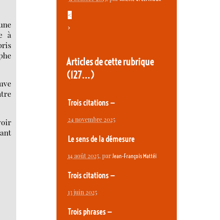
<
 une
>
e à
pris
mphe
Articles de cette rubrique
(127…)
euve
ntre
Trois citations —
24 novembre 2025
voir
tant
Le sens de la démesure
14 août 2025
, par
Jean-François Mattéi
Trois citations —
13 juin 2025
Trois phrases —