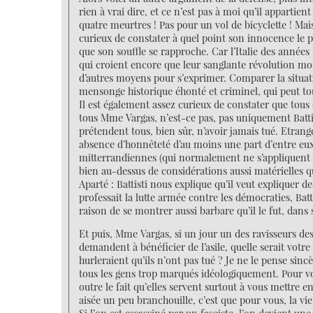
rien à vrai dire, et ce n’est pas à moi qu’il apparti
quatre meurtres ! Pas pour un vol de bicyclette ! Mais 
curieux de constater à quel point son innocence le p
que son souffle se rapproche. Car l’Italie des années
qui croient encore que leur sanglante révolution mond
d’autres moyens pour s’exprimer. Comparer la situati
mensonge historique éhonté et criminel, qui peut tou
Il est également assez curieux de constater que tous 
tous Mme Vargas, n’est-ce pas, pas uniquement Battist
prétendent tous, bien sûr, n’avoir jamais tué. Etran
absence d’honnêteté d’au moins une part d’entre eux n
mitterrandiennes (qui normalement ne s’appliquent pa
bien au-dessus de considérations aussi matérielles q
Aparté : Battisti nous explique qu’il veut expliquer d
professait la lutte armée contre les démocraties, Batt
raison de se montrer aussi barbare qu’il le fut, dan
Et puis, Mme Vargas, si un jour un des ravisseurs des
demandent à bénéficier de l’asile, quelle serait votr
hurleraient qu’ils n’ont pas tué ? Je ne le pense si
tous les gens trop marqués idéologiquement. Pour v
outre le fait qu’elles servent surtout à vous mettre 
aisée un peu branchouille, c’est que pour vous, la v