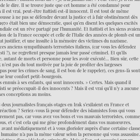
ent de le dire. Il se trouve juste que cet homme a été condamné pour
il est vrai, peut-être Battisti est-il innocent. Il est tout de même
ousse à ne pas se défendre devant la justice et à fuir obstinément dès
 1970 était bien une démocratie, quoi qu’en disent les quelques excités
iale est un rêve partagé par l’humanité. Et Battisti et les siens avaien
on de la France occupée et celle de l’Italie des années de plomb est u
t justifier, et une insulte à la mémoire des victimes du nazisme.
ces anciens sympathisants terroristes italiens, (car vous les défendez
i ?), ne regrettent presque jamais leur passé criminel. Et qu’ils
ge, autant de morts et personne pour les avoir exécuté… Bien sûr, cette
’est pas du tout motivée par la joie de profiter des largesses
s pour les crimes de sang, il est bon de le rappeler), ces gens-là son
ue leur confort petit-bourgeois.
es ennuis à ses enfants, qui sont innocents. » Certes. Mais quand il
isti se préoccupait-il des innocents ? Mais il est vrai qu’il n’y a aucune
s ses conceptions au moins.
 deux journalistes français otages en Irak s’exilaient en France et
e réaction ? Seriez-vous là pour défendre des islamistes fous qui vous
ncèrement pas, car vous avez vos bons et vos mauvais terroristes, comm
ous, et c’est cela qui me gêne profondément dans vos manœuvres,
en avant médiatiquement et à vous glorioler auprès d’une certaine class
ie humaine n’a pas la même valeur selon la personne qui vous assassine