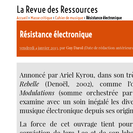
La Revue des Ressources
Accueil
>
Masse critique
>
Cahier de musique
>
Résistance électronique
Résistance électronique
vendredi 4 janvier 2013
, par
Guy Darol
(Date de rédaction antérieure 
Annoncé par Ariel Kyrou, dans son tr
Rebelle
(Denoël, 2002), comme l’o
Modulations
(somme orchestrée par 
examine avec un soin inégalé les dive
musique électronique depuis ses origin
La force de cet ouvrage tient pou
conviction de Iara Lee et de son labe