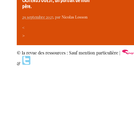
CASTERUS OUEST, un portrait de mon
père.
29 septembre 2025
, par
Nicolas Losson
<
>
© la revue des ressources : Sauf mention particulière |
&