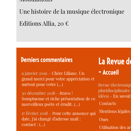
Une histoire de la musique électronique
Editions Allia, 20 €
Derniers commentaires
La Revue d
-
Accueil
9 janvier 2019 –
Chère Liliane, Un
grand merci pour votre appréciation et
surtout pour votre (…)
Revue électroniqu
pluridisciplinaire 
30 décembre 2018 –
Bravo !
idées) -
En savoi
Somptueuse et riche présentation de ce
Contacts
merveilleux poète et érudit. (…)
Mentions légales
17 février 2018 –
Pour cette annonce qui
date, j’ai changé d’adresse mail :
Ours
contact : (…)
Utilisation des ar