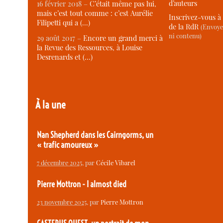
d’auteurs
16 février 2018 –
C’était même pas lui,
mais c’est tout comme : c’est Aurélie
Inscrivez-vous à 
Filipetti qui a (…)
de la RdR
(Envoye
ni contenu)
29 août 2017 –
Encore un grand merci à
la Revue des Ressources, à Louise
Desrenards et (…)
À la une
Nan Shepherd dans les Cairngorms, un
« trafic amoureux »
7 décembre 2025
, par
Cécile Vibarel
Pierre Mottron - I almost died
23 novembre 2025
, par
Pierre Mottron