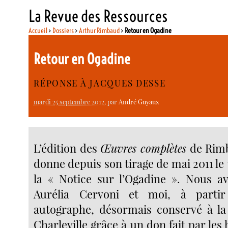
La Revue des Ressources
Accueil
>
Dossiers
>
Arthur Rimbaud
>
Retour en Ogadine
Retour en Ogadine
RÉPONSE À JACQUES DESSE
mardi 25 septembre 2012
, par
André Guyaux
L’édition des
Œuvres complètes
de Rimb
donne depuis son tirage de mai 2011 le
la « Notice sur l’Ogadine ». Nous avo
Aurélia Cervoni et moi, à parti
autographe, désormais conservé à la
Charleville grâce à un don fait par les 