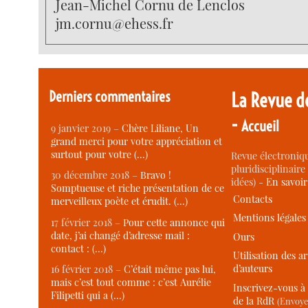
Jean-Michel Cornu de Lenclos
jm.cornu@ehess.fr
Derniers commentaires
La Revue d
-
Accueil
9 janvier 2019 –
Chère Liliane, Un
grand merci pour votre appréciation et
surtout pour votre (…)
Revue électroniqu
pluridisciplinaire 
30 décembre 2018 –
Bravo !
idées) -
En savoi
Somptueuse et riche présentation de ce
Contacts
merveilleux poète et érudit. (…)
Mentions légales
17 février 2018 –
Pour cette annonce qui
date, j’ai changé d’adresse mail :
Ours
contact : (…)
Utilisation des ar
d’auteurs
16 février 2018 –
C’était même pas lui,
mais c’est tout comme : c’est Aurélie
Inscrivez-vous à 
Filipetti qui a (…)
de la RdR
(Envoye