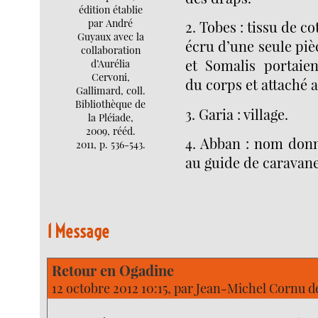
édition établie
par André
2. Tobes : tissu de c
Guyaux avec la
écru d’une seule pi
collaboration
et Somalis portaie
d’Aurélia
Cervoni,
du corps et attaché au
Gallimard, coll.
Bibliothèque de
3. Garia : village.
la Pléiade,
2009, rééd.
4. Abban : nom donn
2011, p. 536-543.
au guide de caravane
1 Message
Retour en Ogadine
12 octobre 2012 10:15, par
Jean-Michel Cornu d