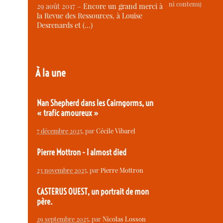
ni contenu)
29 août 2017 –
Encore un grand merci à
la Revue des Ressources, à Louise
Desrenards et (…)
À la une
Nan Shepherd dans les Cairngorms, un
« trafic amoureux »
7 décembre 2025
, par
Cécile Vibarel
Pierre Mottron - I almost died
23 novembre 2025
, par
Pierre Mottron
CASTERUS OUEST, un portrait de mon
père.
29 septembre 2025
, par
Nicolas Losson