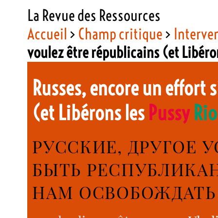
La Revue des Ressources
Accueil
>
Champ critique
>
Interve
voulez être républicains (et Libér
Russes, encore un effort s
(et Libérons les
Pussy
Rio
РУССКИЕ, ДРУГОЕ 
БЫТЬ РЕСПУБЛИКА
НАМ ОСВОБОЖДАТ