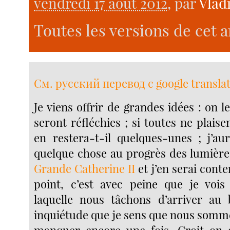
vendredi 17 août 2012
, par
Vlad
Toutes les versions de cet a
См. русский перевод с google transla
Je viens offrir de grandes idées : on le
seront réfléchies ; si toutes ne plais
en restera-t-il quelques-unes ; j’au
quelque chose au progrès des lumières,
Grande Catherine II
et j’en serai conte
point, c’est avec peine que je vois
laquelle nous tâchons d’arriver au 
inquiétude que je sens que nous sommes 
manquer encore une fois. Croit-on 