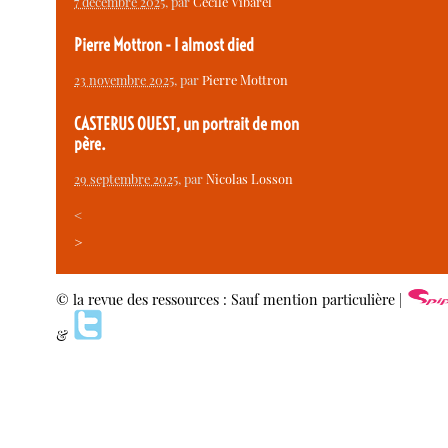
7 décembre 2025
, par
Cécile Vibarel
Pierre Mottron - I almost died
23 novembre 2025
, par
Pierre Mottron
CASTERUS OUEST, un portrait de mon
père.
29 septembre 2025
, par
Nicolas Losson
<
>
© la revue des ressources : Sauf mention particulière |
&