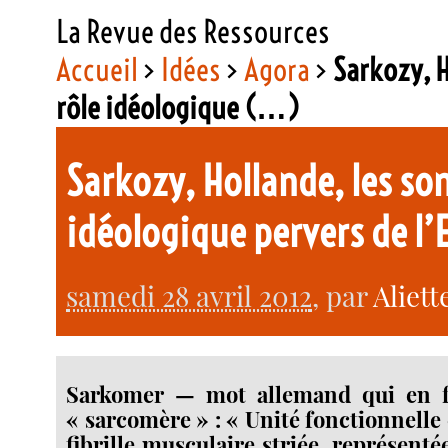
La Revue des Ressources
Accueil
>
Idées
>
Agora
>
Sarkozy, H
rôle idéologique (…)
Sarkozy, Hollande, les son
idéologique pervers de l
samedi 28 avril 2012
, par
Aliett
Sarkomer — mot allemand qui en fr
« sarcomère » : « Unité fonctionnelle 
fibrille musculaire striée, représent