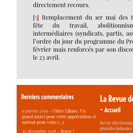
directement recours.
[
5
]
Remplacement du 1er mai des tr
fête du travail, abolitionn
intermédiaires (syndicats, partis, as
l’ordre du jour du programme du Pré
février mais renforcés par son disc
le 23 avril.
Derniers commentaires
La Revue d
-
Accueil
9 janvier 2019 –
Chère Liliane, Un
grand merci pour votre appréciation et
surtout pour votre (…)
Revue électroniqu
pluridisciplinaire 
30 décembre 2018 –
Bravo !