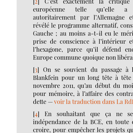
[
2
]
C’est exactement la critique
européenne telle qu’elle a 
autoritairement par l’Allemagne e
révélé le programme alternatif, cons
Gauche ; au moins a-t-il eu le mér
prise de conscience à l’intérieur e
l’hexagone, parce qu’il défend en
Europe commune quoique non libéra
[
3
]
On se souvient du passage à l
Blankfein pour un long tête à tête
novembre 2011, qu’au début du mois
pour mémoire, à l’affaire des contr
dette —
voir la traduction dans La R
[
4
]
En souhaitant que ça ne se
indépendance de la BCE, en toute d
croire, pour empêcher les projets que