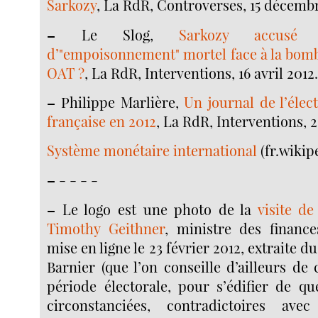
Sarkozy
, La RdR, Controverses, 15 décemb
–
Le Slog,
Sarkozy accusé 
d’"empoisonnement" mortel face à la bomb
OAT ?
, La RdR, Interventions, 16 avril 2012
–
Philippe Marlière,
Un journal de l’élec
française en 2012
, La RdR, Interventions, 2
Système monétaire international
(fr.wikip
–
- - - -
–
Le logo est une photo de la
visite d
Timothy Geithner
, ministre des finance
mise en ligne le 23 février 2012, extraite d
Barnier (que l’on conseille d’ailleurs de 
période électorale, pour s’édifier de q
circonstanciées, contradictoires avec