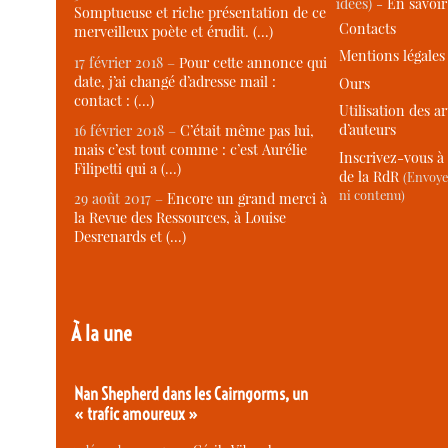
idées) -
En savoi
Somptueuse et riche présentation de ce
Contacts
merveilleux poète et érudit. (…)
Mentions légales
17 février 2018 –
Pour cette annonce qui
date, j’ai changé d’adresse mail :
Ours
contact : (…)
Utilisation des ar
d’auteurs
16 février 2018 –
C’était même pas lui,
mais c’est tout comme : c’est Aurélie
Inscrivez-vous à 
Filipetti qui a (…)
de la RdR
(Envoye
ni contenu)
29 août 2017 –
Encore un grand merci à
la Revue des Ressources, à Louise
Desrenards et (…)
À la une
Nan Shepherd dans les Cairngorms, un
« trafic amoureux »