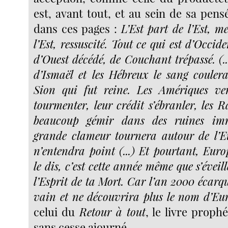
est, avant tout, et au sein de sa pens
dans ces pages :
L’Est part de l’Est, m
l’Est, ressuscité. Tout ce qui est d’Occid
d’Ouest décédé, de Couchant trépassé. (...
d’Ismaël et les Hébreux le sang couler
Sion qui fut reine. Les Amériques ver
tourmenter, leur crédit s’ébranler, les Ra
beaucoup gémir dans des ruines imme
grande clameur tournera autour de l’E
n’entendra point (...) Et pourtant, Europ
le dis, c’est cette année même que s’éveil
l’Esprit de ta Mort. Car l’an 2000 écarqu
vain et ne découvrira plus le nom d’Eu
celui du
Retour à tout
, le livre proph
sans cesse ajourné.