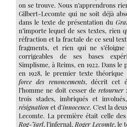
on se trouve. Nous n’apprendrons rien
Gilbert-Lecomte qui ne soit déjà ab
dans le texte de présentation du
Gra
n’importe lequel de ses textes, rien q
réfraction et la fractale de ce seul tex
fragments, et rien qui ne s’éloigne
corrigeables de ses bases expér
Simplisme, à Reims, en 1922. Dans le
en 1928, le premier texte théoriqu
force des renoncements
, décrit cet 
l’homme ne doit cesser de
retourner
:
trois stades, imbriqués et involué
résignation
et d’
innocence
. C’est la de
Lecomte. La première était celle des 
Rog-Jarl
, l’infernal,
Roger Lecomte
, le 