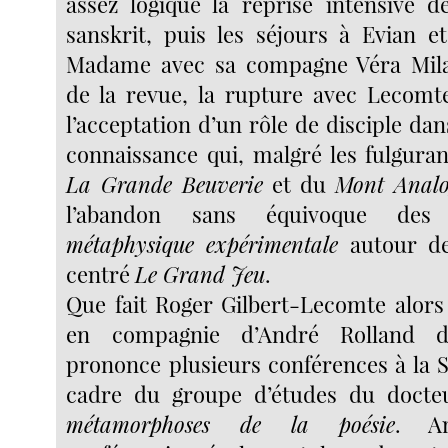
assez logique la reprise intensive 
sanskrit, puis les séjours à Evian 
Madame avec sa compagne Véra Mila
de la revue, la rupture avec Lecomte,
l’acceptation d’un rôle de disciple d
connaissance qui, malgré les fulguran
La Grande Beuverie
et du
Mont Analo
l’abandon sans équivoque des
métaphysique expérimentale
autour des
centré
Le Grand Jeu
.
Que fait Roger Gilbert-Lecomte alor
en compagnie d’André Rolland de
prononce plusieurs conférences à la 
cadre du groupe d’études du docte
métamorphoses de la poésie
. An