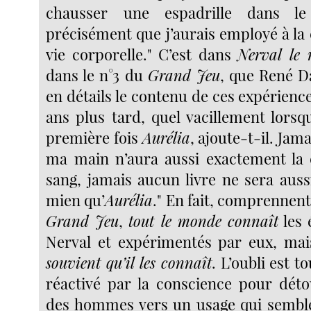
chausser une espadrille dans 
précisément que j’aurais employé à la
vie corporelle." C’est dans
Nerval le 
dans le n°3 du
Grand Jeu
, que René D
en détails le contenu de ces expérience
ans plus tard, quel vacillement lorsq
première fois
Aurélia
, ajoute-t-il. Jam
ma main n’aura aussi exactement la
sang, jamais aucun livre ne sera auss
mien qu’
Aurélia
." En fait, comprennen
Grand Jeu
,
tout le monde connaît
les 
Nerval et expérimentés par eux, ma
souvient qu’il les connaît
. L’oubli est t
réactivé par la conscience pour déto
des hommes vers un usage qui semble