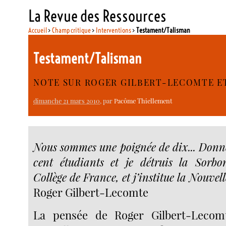
La Revue des Ressources
Accueil
>
Champ critique
>
Interventions
>
Testament/Talisman
Testament/Talisman
NOTE SUR ROGER GILBERT-LECOMTE ET
dimanche 21 mars 2010
, par
Pacôme Thiellement
Nous sommes une poignée de dix... Don
cent étudiants et je détruis la Sorbonn
Collège de France, et j’institue la Nouve
Roger Gilbert-Lecomte
La pensée de Roger Gilbert-Lecom