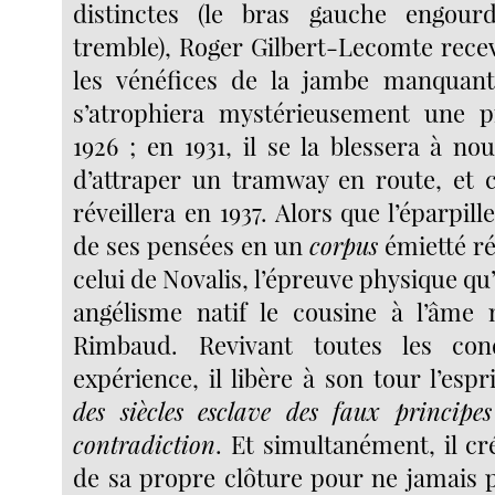
distinctes (le bras gauche engour
tremble), Roger Gilbert-Lecomte recev
les vénéfices de la jambe manquante
s’atrophiera mystérieusement une p
1926 ; en 1931, il se la blessera à n
d’attraper un tramway en route, et c
réveillera en 1937. Alors que l’éparpi
de ses pensées en un
corpus
émietté r
celui de Novalis, l’épreuve physique qu’i
angélisme natif le cousine à l’âme
Rimbaud. Revivant toutes les con
expérience, il libère à son tour l’es
des siècles esclave des faux principes
contradiction
. Et simultanément, il cr
de sa propre clôture pour ne jamais p