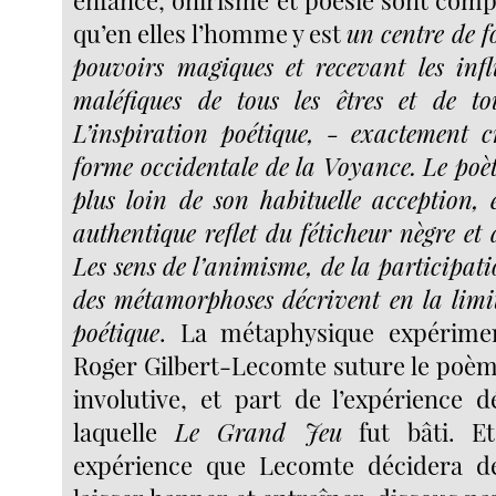
enfance, onirisme et poésie sont comp
qu’en elles l’homme y est
un centre de f
pouvoirs magiques et recevant les inf
maléfiques de tous les êtres et de to
L’inspiration poétique, - exactement cr
forme occidentale de la Voyance. Le poèt
plus loin de son habituelle acception, e
authentique reflet du féticheur nègre et
Les sens de l’animisme, de la participati
des métamorphoses décrivent en la lim
poétique
. La métaphysique expériment
Roger Gilbert-Lecomte suture le poèm
involutive, et part de l’expérience 
laquelle
Le Grand Jeu
fut bâti. Et
expérience que Lecomte décidera d