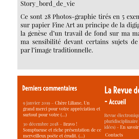
Story_bord_de_vie
Ce sont 28 Photos-graphie tirés en 5 exe
sur papier Fine Art au principe de la digi
la genèse d’un travail de fond sur ma m
ma sensibilité devant certains sujets de
par l’image traditionnelle.
Derniers commentaires
La Revue d
-
Accueil
9 janvier 2019 –
Chère Liliane, Un
grand merci pour votre appréciation et
surtout pour votre (…)
Revue électroniqu
pluridisciplinaire 
30 décembre 2018 –
Bravo !
idées) -
En savoi
Somptueuse et riche présentation de ce
Contacts
merveilleux poète et érudit. (…)