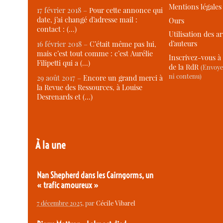
Mentions légales
17 février 2018 –
Pour cette annonce qui
date, j’ai changé d’adresse mail :
Ours
contact : (…)
Utilisation des ar
d’auteurs
16 février 2018 –
C’était même pas lui,
mais c’est tout comme : c’est Aurélie
Inscrivez-vous à 
Filipetti qui a (…)
de la RdR
(Envoye
ni contenu)
29 août 2017 –
Encore un grand merci à
la Revue des Ressources, à Louise
Desrenards et (…)
À la une
Nan Shepherd dans les Cairngorms, un
« trafic amoureux »
7 décembre 2025
, par
Cécile Vibarel