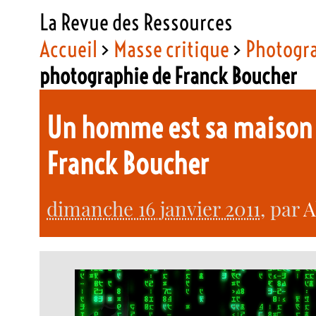
La Revue des Ressources
Accueil
>
Masse critique
>
Photogr
photographie de Franck Boucher
Un homme est sa maison 
Franck Boucher
dimanche 16 janvier 2011
, par
A