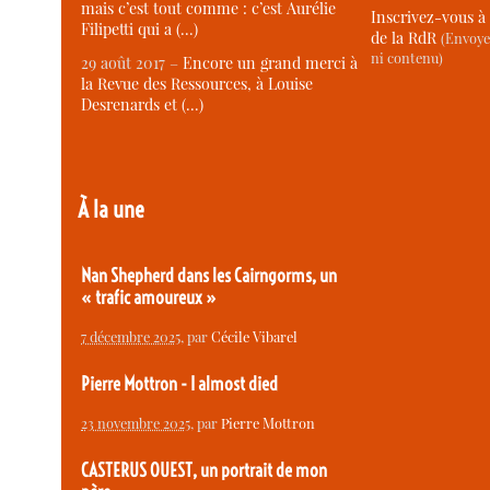
mais c’est tout comme : c’est Aurélie
Inscrivez-vous à 
Filipetti qui a (…)
de la RdR
(Envoye
ni contenu)
29 août 2017 –
Encore un grand merci à
la Revue des Ressources, à Louise
Desrenards et (…)
À la une
Nan Shepherd dans les Cairngorms, un
« trafic amoureux »
7 décembre 2025
, par
Cécile Vibarel
Pierre Mottron - I almost died
23 novembre 2025
, par
Pierre Mottron
CASTERUS OUEST, un portrait de mon