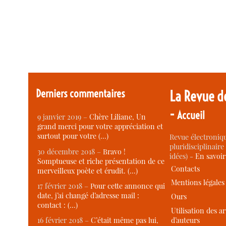
Derniers commentaires
La Revue d
-
Accueil
9 janvier 2019 –
Chère Liliane, Un
grand merci pour votre appréciation et
surtout pour votre (…)
Revue électroniqu
pluridisciplinaire 
30 décembre 2018 –
Bravo !
idées) -
En savoi
Somptueuse et riche présentation de ce
Contacts
merveilleux poète et érudit. (…)
Mentions légales
17 février 2018 –
Pour cette annonce qui
date, j’ai changé d’adresse mail :
Ours
contact : (…)
Utilisation des ar
d’auteurs
16 février 2018 –
C’était même pas lui,