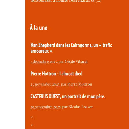
Ressources, à Louise Desrenards et (…)
À la une
Nan Shepherd dans les Cairngorms, un « trafic
amoureux »
7 décembre 2025
, par
Cécile Vibarel
Pierre Mottron - I almost died
23 novembre 2025
, par
Pierre Mottron
CASTERUS OUEST, un portrait de mon père.
29 septembre 2025
, par
Nicolas Losson
<
>