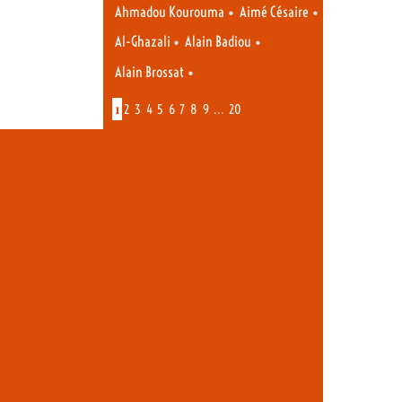
•
•
Ahmadou Kourouma
Aimé Césaire
•
•
Al-Ghazali
Alain Badiou
•
Alain Brossat
1
…
2
3
4
5
6
7
8
9
20