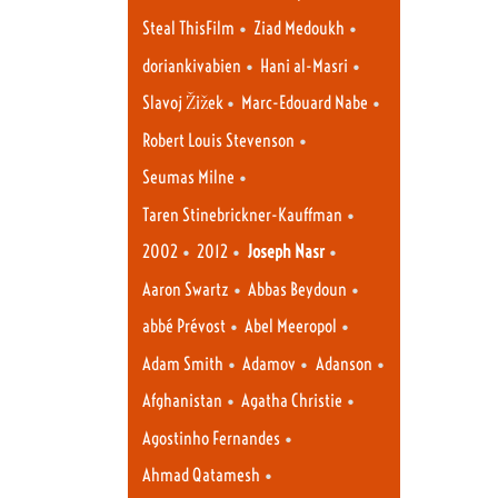
•
•
Steal ThisFilm
Ziad Medoukh
•
•
doriankivabien
Hani al-Masri
•
•
Slavoj Žižek
Marc-Edouard Nabe
•
Robert Louis Stevenson
•
Seumas Milne
•
Taren Stinebrickner-Kauffman
•
•
•
2002
2012
Joseph Nasr
•
•
Aaron Swartz
Abbas Beydoun
•
•
abbé Prévost
Abel Meeropol
•
•
•
Adam Smith
Adamov
Adanson
•
•
Afghanistan
Agatha Christie
•
Agostinho Fernandes
•
Ahmad Qatamesh