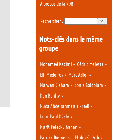
A propos de la RDR
Rechercher :
Mots-clés dans le même
groupe
•
•
Mohamed Kacimi
Cédric Meletta
•
•
Elli Medeiros
Marc Adler
•
•
Marwan Bishara
Sonia Goldblum
•
Dan Balilty
•
Huda Abdelrahman al-Sadi
•
Jean-Paul Dècle
•
Nurit Peled-Elhanan
•
•
Patrice Riemens
Philip K. Dick