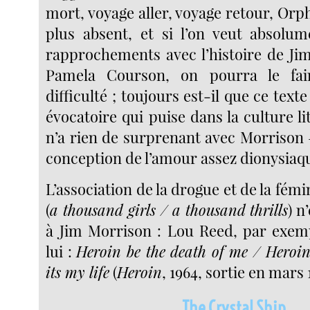
mort, voyage aller, voyage retour, Orp
plus absent, et si l’on veut absolu
rapprochements avec l’histoire de Ji
Pamela Courson, on pourra le fai
difficulté ; toujours est-il que ce text
évocatoire qui puise dans la culture li
n’a rien de surprenant avec Morrison 
conception de l’amour assez dionysiaq
L’association de la drogue et de la fém
(
a thousand girls / a thousand thrills
) n
à Jim Morrison : Lou Reed, par exemp
lui :
Heroin be the death of me / Heroin
its my life
(
Heroin
, 1964, sortie en mars 
The Crystal Ship