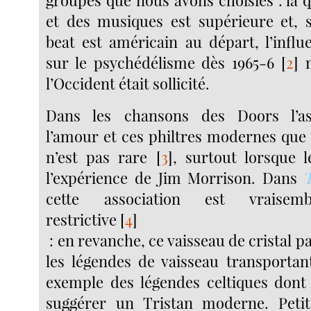
groupes que nous avons choisies : la q
et des musiques est supérieure et, 
beat est américain au départ, l’influ
sur le psychédélisme dès 1965-6
[
2
]
m
l’Occident était sollicité.
Dans les chansons des Doors l’as
l’amour et ces philtres modernes que 
n’est pas rare
[
3
]
, surtout lorsque l
l’expérience de Jim Morrison. Dans
cette association est vraisemb
restrictive
[
4
]
: en revanche, ce vaisseau de cristal pa
les légendes de vaisseau transportan
exemple des légendes celtiques dont 
suggérer un Tristan moderne. Peti