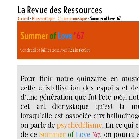
La Revue des Ressources
Accueil
>
Masse critique
>
Cahier de musique
>
Summer of Love ’67
Summer
of
Love
’67
vendredi 15 juillet 2011
, par
Régis Poulet
Pour finir notre quinzaine en musi
cette cristallisation des espoirs et d
d’une génération que fut l’été 1967, 
cet art dionysiaque qu’est la mu
lorsqu’elle est associée aux hallucino
on parle de
psychédélisme
. En ce qui 
de ce
Summer
of
Love
’67
, on pourra 