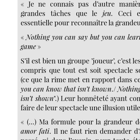
« Je ne connais pas d’autre maniè
grandes tâches que le
jeu
. Ceci e
essentielle pour reconnaître la grandeu
«
Nothing you can say but you can lear
game
»
S’il est bien un groupe ’joueur’, c’est le
compris que tout est soit spectacle soi
(ce que la rime met en rapport dans ces
you can know that isn’t known
./
Nothing
isn’t shown
".) Leur honnêteté ayant con
faire de leur spectacle une illusion utile 
« (...) Ma formule pour la grandeur d
amor fati
. Il ne faut rien demander d’