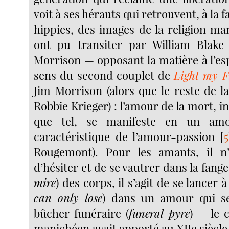
voit à ses hérauts qui retrouvent, à la 
hippies, des images de la religion m
ont pu transiter par William Blake
Morrison — opposant la matière à l’espr
sens du second couplet de
Light my F
Jim Morrison (alors que le reste de l
Robbie Krieger) : l’amour de la mort, i
que tel, se manifeste en un am
caractéristique de l’amour-passion
[
5
Rougemont). Pour les amants, il n
d’hésiter et de se vautrer dans la fange
mire
) des corps, il s’agit de se lancer 
can only lose
) dans un amour qui s
bûcher funéraire (
funeral pyre
) — le 
manichéen avait apporté au XIIe siècl