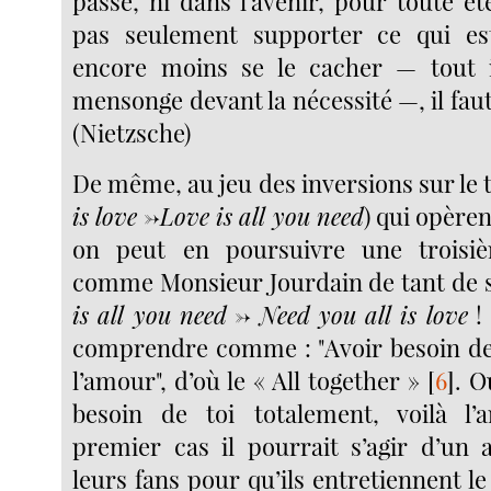
passé, ni dans l’avenir, pour toute éte
pas seulement supporter ce qui est
encore moins se le cacher — tout i
mensonge devant la nécessité —, il faut 
(Nietzsche)
De même, au jeu des inversions sur le ti
is love
->
Love is all you need
) qui opèren
on peut en poursuivre une troisiè
comme Monsieur Jourdain de tant de s
is all you need
->
Need you all is love
! 
comprendre comme : "Avoir besoin de 
l’amour", d’où le « All together »
[
6
]
. O
besoin de toi totalement, voilà l’
premier cas il pourrait s’agir d’un 
leurs fans pour qu’ils entretiennent le