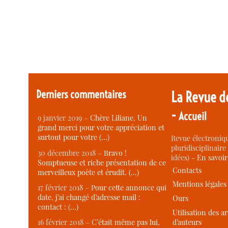
Derniers commentaires
La Revue d
-
Accueil
9 janvier 2019 –
Chère Liliane, Un
grand merci pour votre appréciation et
surtout pour votre (…)
Revue électroniqu
pluridisciplinaire 
30 décembre 2018 –
Bravo !
idées) -
En savoi
Somptueuse et riche présentation de ce
Contacts
merveilleux poète et érudit. (…)
Mentions légales
17 février 2018 –
Pour cette annonce qui
date, j’ai changé d’adresse mail :
Ours
contact : (…)
Utilisation des ar
d’auteurs
16 février 2018 –
C’était même pas lui,