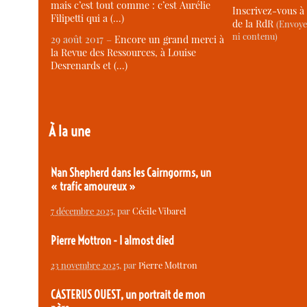
mais c’est tout comme : c’est Aurélie
Inscrivez-vous à 
Filipetti qui a (…)
de la RdR
(Envoye
ni contenu)
29 août 2017 –
Encore un grand merci à
la Revue des Ressources, à Louise
Desrenards et (…)
À la une
Nan Shepherd dans les Cairngorms, un
« trafic amoureux »
7 décembre 2025
, par
Cécile Vibarel
Pierre Mottron - I almost died
23 novembre 2025
, par
Pierre Mottron
CASTERUS OUEST, un portrait de mon