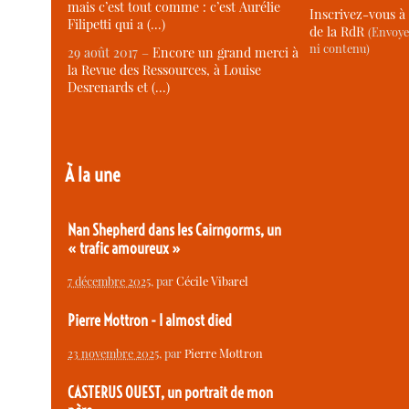
mais c’est tout comme : c’est Aurélie
Inscrivez-vous à 
Filipetti qui a (…)
de la RdR
(Envoye
ni contenu)
29 août 2017 –
Encore un grand merci à
la Revue des Ressources, à Louise
Desrenards et (…)
À la une
Nan Shepherd dans les Cairngorms, un
« trafic amoureux »
7 décembre 2025
, par
Cécile Vibarel
Pierre Mottron - I almost died
23 novembre 2025
, par
Pierre Mottron
CASTERUS OUEST, un portrait de mon