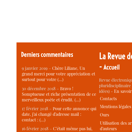
Derniers commentaires
La Revue d
-
Accueil
9 janvier 2019 –
Chère Liliane, Un
grand merci pour votre appréciation et
surtout pour votre (…)
Revue électroniqu
pluridisciplinaire 
30 décembre 2018 –
Bravo !
idées) -
En savoi
Somptueuse et riche présentation de ce
Contacts
merveilleux poète et érudit. (…)
Mentions légales
17 février 2018 –
Pour cette annonce qui
date, j’ai changé d’adresse mail :
Ours
contact : (…)
Utilisation des ar
d’auteurs
16 février 2018 –
C’était même pas lui,