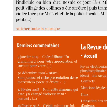
l’indicible ou bien dire Bosnie ce jour-là « M
petit village des collines a été arrêtée | puis tra
violée tuée par Mr L chef de la police locale | Mr
petit (…)
Afficher toute la rubrique
Derniers commentaires
La Revue d
-
Accueil
9 janvier 2019 –
Chère Liliane, Un
grand merci pour votre appréciation et
surtout pour votre (…)
Revue électroniqu
pluridisciplinaire 
30 décembre 2018 –
Bravo !
idées) -
En savoi
Somptueuse et riche présentation de ce
Contacts
merveilleux poète et érudit. (…)
Mentions légales
17 février 2018 –
Pour cette annonce qui
date, j’ai changé d’adresse mail :
Ours
contact : (…)
Utilisation des ar
d’auteurs
16 février 2018 –
C’était même pas lui,