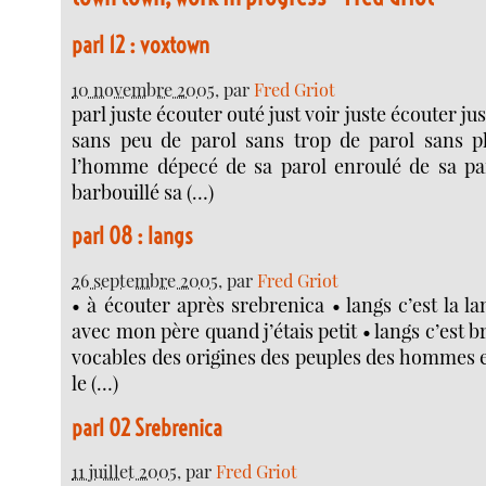
parl 12 : voxtown
10 novembre 2005
, par
Fred Griot
parl juste écouter outé just voir juste écouter j
sans peu de parol sans trop de parol sans p
l’homme dépecé de sa parol enroulé de sa p
barbouillé sa (…)
parl 08 : langs
26 septembre 2005
, par
Fred Griot
• à écouter après srebrenica • langs c’est la la
avec mon père quand j’étais petit • langs c’est 
vocables des origines des peuples des hommes e
le (…)
parl 02 Srebrenica
11 juillet 2005
, par
Fred Griot