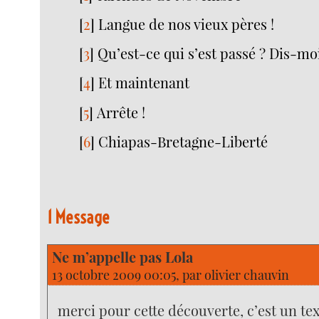
[
2
]
Langue de nos vieux pères !
[
3
]
Qu’est-ce qui s’est passé ? Dis-mo
[
4
]
Et maintenant
[
5
]
Arrête !
[
6
]
Chiapas-Bretagne-Liberté
1 Message
Ne m’appelle pas Lola
13 octobre 2009 00:05, par
olivier chauvin
merci pour cette découverte, c’est un te