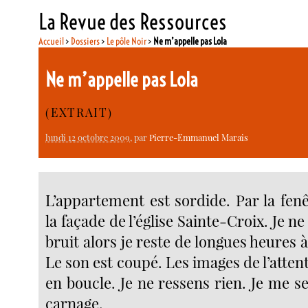
La Revue des Ressources
Accueil
>
Dossiers
>
Le pôle Noir
>
Ne m’appelle pas Lola
Ne m’appelle pas Lola
(EXTRAIT)
lundi 12 octobre 2009
, par
Pierre-Emmanuel Marais
L’appartement est sordide. Par la fenê
la façade de l’église Sainte-Croix. Je ne
bruit alors je reste de longues heures à
Le son est coupé. Les images de l’attent
en boucle. Je ne ressens rien. Je me s
carnage.