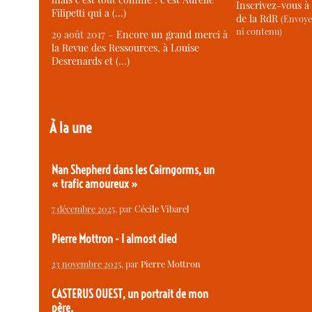
Inscrivez-vous à 
Filipetti qui a (…)
de la RdR
(Envoye
ni contenu)
29 août 2017 –
Encore un grand merci à
la Revue des Ressources, à Louise
Desrenards et (…)
À la une
Nan Shepherd dans les Cairngorms, un
« trafic amoureux »
7 décembre 2025
, par
Cécile Vibarel
Pierre Mottron - I almost died
23 novembre 2025
, par
Pierre Mottron
CASTERUS OUEST, un portrait de mon
père.