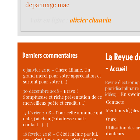
depannage mac
Voir en ligne :
olivier chauvin
Derniers commentaires
La Revue d
-
Accueil
9 janvier 2019 –
Chère Liliane, Un
grand merci pour votre appréciation et
surtout pour votre (…)
Revue électroniqu
pluridisciplinaire 
30 décembre 2018 –
Bravo !
idées) -
En savoi
Somptueuse et riche présentation de ce
Contacts
merveilleux poète et érudit. (…)
Mentions légales
17 février 2018 –
Pour cette annonce qui
date, j’ai changé d’adresse mail :
Ours
contact : (…)
Utilisation des ar
d’auteurs
16 février 2018 –
C’était même pas lui,
mais c’est tout comme : c’est Aurélie