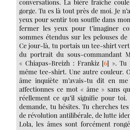
conversations. La bière fraîche cou
gorge. Tu es là tout près de moi. Je n’a
yeux pour sentir ton souffle dans mon 
fermer les yeux pour t’imaginer c
sommes étendus sur les pelouses de la
Ce jour-là, tu portais un tee-shirt vert
du portrait du sous-commandant Ma
« Chiapas-Breizh : Frankiz
[
6
]
». Tu m
même tee-shirt. Une autre couleur. 
âme inquiète m’avais-tu dit en me
affectionnes ce mot « âme » sans q
réellement ce qu’il signifie pour toi.
demande, tu hésites. Tu cherches tes
de révolution antilibérale, de lutte iden
Lola, les âmes sont forcément rongé