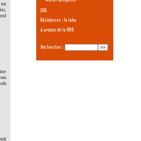
 un
95,
ERR
ment
Résidences : le labo
A propos de la RDR
Rechercher :
’une
sous
onds
 qui