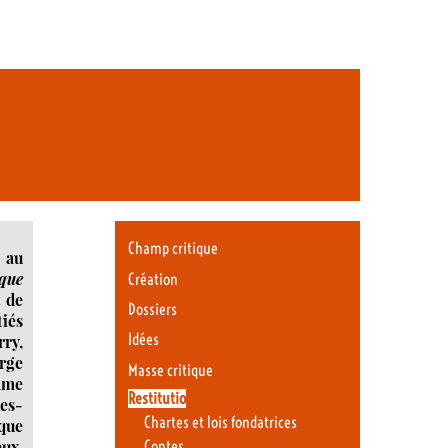
Champ critique
 au
que
Création
t de
Dossiers
iés
Idées
rry,
rge
Masse critique
omme
Restitutio
ues-
Chartes et lois fondatrices
ique
eux.
Contes