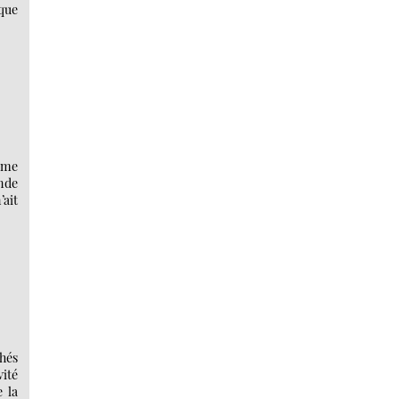
ique
omme
ande
’ait
chés
vité
e la