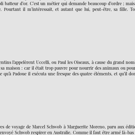
tabli batteur d’or. C’est un métier qui demande beaucoup d’ordre ; mais
 Pourtant il m’intéressait, et autant que lui, peut-être, sa fille. T
ntins l’appelèrent Uccelli, ou Paul les Oiseaux, à cause du grand no
t sa maison : car il était trop pauvre pour nourrir des animaux ou pou
e qu’à Padoue il exécuta une fresque des quatre éléments, et qu’il d
ttres de voyage de Marcel Schwob à Marguerite Moreno, paru aux édit
envoyé Schwob respirer en Australie. Comme il faut être armé là-bas 