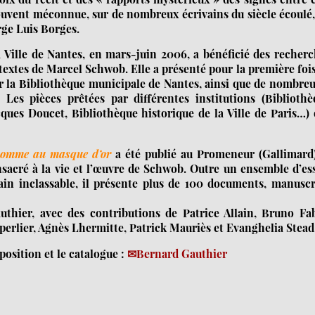
 souvent méconnue, sur de nombreux écrivains du siècle écoulé
rge Luis Borges.
a Ville de Nantes, en mars-juin 2006, a bénéficié des recher
textes de Marcel Schwob. Elle a présenté pour la première foi
r la Bibliothèque municipale de Nantes, ainsi que de nombre
 Les pièces prêtées par différentes institutions (Biblioth
cques Doucet, Bibliothèque historique de la Ville de Paris…)
homme au masque d’or
a été publié au Promeneur (Gallimard)
acré à la vie et l’œuvre de Schwob. Outre un ensemble d’ess
vain inclassable, il présente plus de 100 documents, manuscr
thier, avec des contributions de Patrice Allain, Bruno Fab
erlier, Agnès Lhermitte, Patrick Mauriès et Evanghelia Stead
osition et le catalogue :
Bernard Gauthier