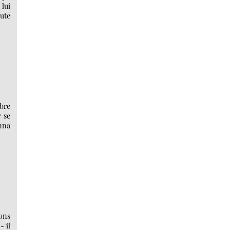
 lui
oute
mbre
r se
onna
ions
- il