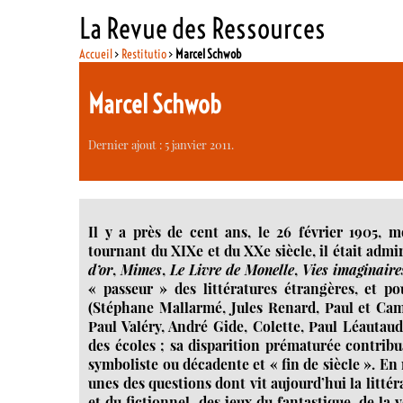
La Revue des Ressources
Accueil
>
Restitutio
>
Marcel Schwob
Marcel Schwob
Dernier ajout : 5 janvier 2011.
Il y a près de cent ans, le 26 février 1905, 
tournant du XIXe et du XXe siècle, il était admi
d’or
,
Mimes
,
Le Livre de Monelle
,
Vies imaginaire
« passeur » des littératures étrangères, et p
(Stéphane Mallarmé, Jules Renard, Paul et Cami
Paul Valéry, André Gide, Colette, Paul Léauta
des écoles ; sa disparition prématurée contrib
symboliste ou décadente et « fin de siècle ». En 
unes des questions dont vit aujourd’hui la littér
et du fictionnel, des jeux du fantastique, de la 