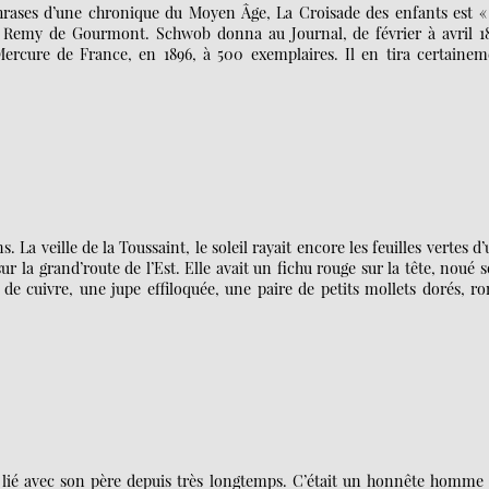
 phrases d’une chronique du Moyen Âge, La Croisade des enfants est «
 de Remy de Gourmont. Schwob donna au Journal, de février à avril 18
 Mercure de France, en 1896, à 500 exemplaires. Il en tira certaine
La veille de la Toussaint, le soleil rayait encore les feuilles vertes d
ur la grand’route de l’Est. Elle avait un fichu rouge sur la tête, noué 
e cuivre, une jupe effiloquée, une paire de petits mollets dorés, r
tais lié avec son père depuis très longtemps. C’était un honnête homme