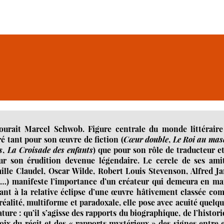
mourait Marcel Schwob. Figure centrale du monde littéraire
ré tant pour son œuvre de fiction (
Cœur double
,
Le Roi au mas
s
,
La Croisade des enfants
) que pour son rôle de traducteur e
our son érudition devenue légendaire. Le cercle de ses amit
lle Claudel, Oscar Wilde, Robert Louis Stevenson, Alfred Ja
ud…) manifeste l’importance d’un créateur qui demeura en ma
uant à la relative éclipse d’une œuvre hâtivement classée c
réalité, multiforme et paradoxale, elle pose avec acuité quelq
ature : qu’il s’agisse des rapports du biographique, de l’histor
voix du récit et des « rapports mystérieux » des signes entre 