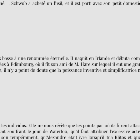
é -, Schwob a acheté un fusil, et il est parti avec son petit domest
us basse à une renommée éternelle. Il naquit en Irlande et débuta c
es à Edimbourg, où il fit son ami de M. Hare sur lequel il eut une gr
il n’y a point de doute que la puissance inventive et simplificatrice n
 les individus. Elle ne nous révèle que les points par où ils furent atta
t souffrant le jour de Waterloo, qu’il faut attribuer l’excessive acti
son tempérament, qu’Alexandre était ivre lorsqu’il tua Klitos et qu