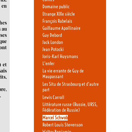
, en
Domaine public
Etrange XIXe siècle
François Rabelais
ches
Guillaume Apollinaire
s au
uses
Guy Debord
èque
Jack London
 ont
Jean Potocki
Joris-Karl Huysmans
L’enfer
 et
ais
La vie errante de Guy de
Maupassant
its,
Les Situ de Strasbourg et d’autre
re,
part
.
Lewis Carroll
Littérature russe (Russie, URSS,
Fédération de Russie)
Marcel Schwob
Robert Louis Stevenson
Walter Benjamin