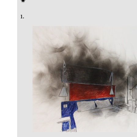
✴︎
1.