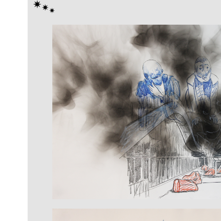
✴︎
✴︎
✴︎