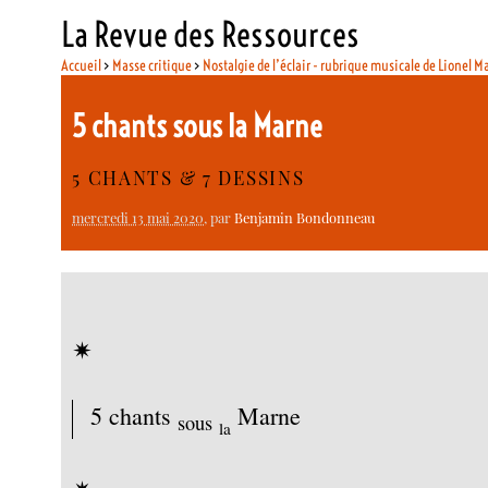
La Revue des Ressources
Accueil
>
Masse critique
>
Nostalgie de l’éclair - rubrique musicale de Lionel M
5 chants sous la Marne
5 CHANTS & 7 DESSINS
mercredi 13 mai 2020
, par
Benjamin Bondonneau
✴︎
5 chants
Marne
sous
la