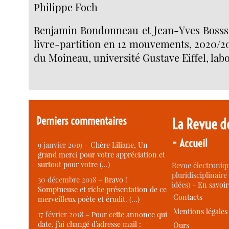
Philippe Foch
Benjamin Bondonneau et Jean-Yves Bosss
livre-partition en 12 mouvements, 2020/2
du Moineau, université Gustave Eiffel, lab
Derniers commentaires
La Revue d
-
Accueil
9 janvier 2019 –
Chère Liliane, Un
grand merci pour votre appréciation et
surtout pour votre (…)
Revue électroniqu
pluridisciplinaire 
30 décembre 2018 –
Bravo !
idées) -
En savoi
Somptueuse et riche présentation de ce
Contacts
merveilleux poète et érudit. (…)
Mentions légales
17 février 2018 –
Pour cette annonce qui
date, j’ai changé d’adresse mail :
Ours