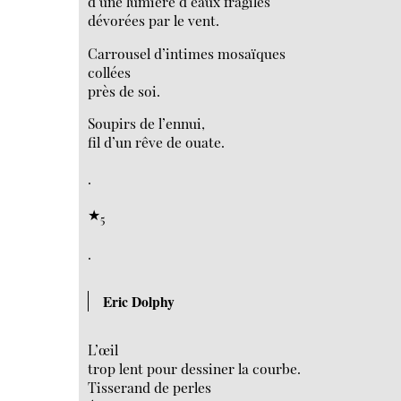
d’une lumière d’eaux fragiles
dévorées par le vent.
Carrousel d’intimes mosaïques
collées
près de soi.
Soupirs de l’ennui,
fil d’un rêve de ouate.
.
★
5
.
Eric Dolphy
L’œil
trop lent pour dessiner la courbe.
Tisserand de perles