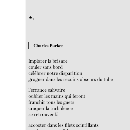
.
★
1
.
Charles Parker
Implorer la brisure
couler sans bord
célébrer notre disparition
grogner dans les recoins obscurs du tube
l’errance salivaire
oublier les mains qui feront
franchir tous les guets
craquer la turbulence
se retrouver là
accoster dans les filets scintillants