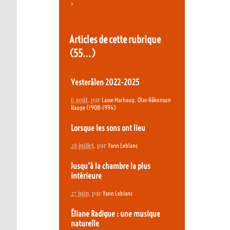
>
Articles de cette rubrique
(55…)
Vesterålen 2022-2025
6 août
, par
,
Lasse Marhaug
Olav Håkonson
Hauge (1908-1994)
Lorsque les sons ont lieu
28 juillet
, par
Yann Leblanc
Jusqu’à la chambre la plus
intérieure
27 juin
, par
Yann Leblanc
Éliane Radigue : une musique
naturelle