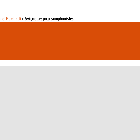
onel Marchetti
>
6 vignettes pour saxophonistes