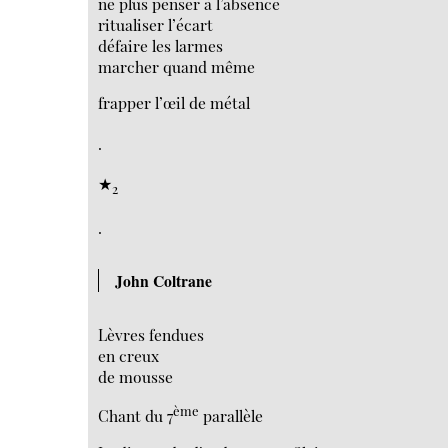
ne plus penser à l’absence
ritualiser l’écart
défaire les larmes
marcher quand même
frapper l’œil de métal
.
★
2
.
John Coltrane
Lèvres fendues
en creux
de mousse
ème
Chant du 7
parallèle