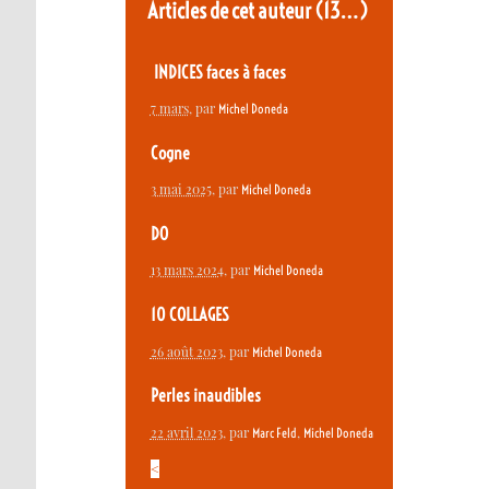
Articles de cet auteur
(13…)
INDICES faces à faces
7 mars
, par
Michel Doneda
Cogne
3 mai 2025
, par
Michel Doneda
DO
13 mars 2024
, par
Michel Doneda
10 COLLAGES
26 août 2023
, par
Michel Doneda
Perles inaudibles
22 avril 2023
, par
,
Marc Feld
Michel Doneda
<