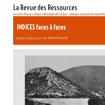
La Revue des Ressources
Accueil
>
Masse critique
>
Nostalgie de l’éclair - rubrique musicale de Lionel M
INDICES faces à faces
samedi 7 mars 2026
, par
Michel Doneda