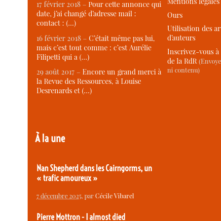
Mentions légales
17 février 2018 –
Pour cette annonce qui
date, j’ai changé d’adresse mail :
Ours
contact : (…)
Utilisation des ar
d’auteurs
16 février 2018 –
C’était même pas lui,
mais c’est tout comme : c’est Aurélie
Inscrivez-vous à 
Filipetti qui a (…)
de la RdR
(Envoye
ni contenu)
29 août 2017 –
Encore un grand merci à
la Revue des Ressources, à Louise
Desrenards et (…)
À la une
Nan Shepherd dans les Cairngorms, un
« trafic amoureux »
7 décembre 2025
, par
Cécile Vibarel
Pierre Mottron - I almost died