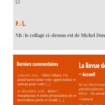
◻︎
P.-S.
NB : le collage ci-dessus est de Michel Do
Derniers commentaires
La Revue d
-
Accueil
9 janvier 2019 –
Chère Liliane, Un
grand merci pour votre appréciation et
surtout pour votre (…)
Revue électroniqu
pluridisciplinaire 
30 décembre 2018 –
Bravo !
idées) -
En savoi
Somptueuse et riche présentation de ce
Contacts
merveilleux poète et érudit. (…)