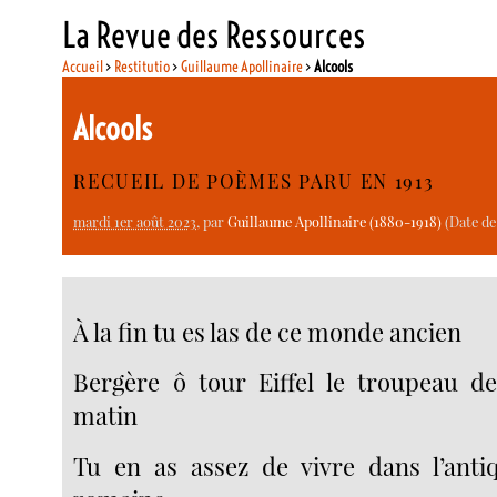
La Revue des Ressources
Accueil
>
Restitutio
>
Guillaume Apollinaire
>
Alcools
Alcools
RECUEIL DE POÈMES PARU EN 1913
mardi 1er août 2023
, par
Guillaume Apollinaire (1880-1918)
(Date de
À la fin tu es las de ce monde ancien
Bergère ô tour Eiffel le troupeau d
matin
Tu en as assez de vivre dans l’anti