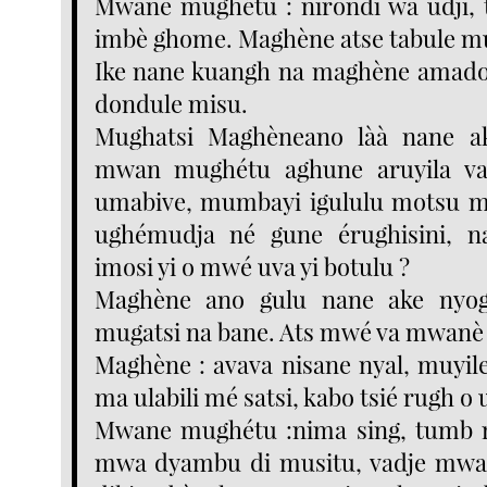
Mwane mughétu : nirondi wa udji,
imbè ghome. Maghène atse tabule mu
Ike nane kuangh na maghène amadok
dondule misu.
Mughatsi Maghèneano làà nane a
mwan mughétu aghune aruyila va
umabive, mumbayi igululu motsu mé
ughémudja né gune érughisini, 
imosi yi o mwé uva yi botulu ?
Maghène ano gulu nane ake nyogh
mugatsi na bane. Ats mwé va mwanè
Maghène : avava nisane nyal, muyil
ma ulabili mé satsi, kabo tsié rugh o u
Mwane mughétu :nima sing, tumb n
mwa dyambu di musitu, vadje mwa