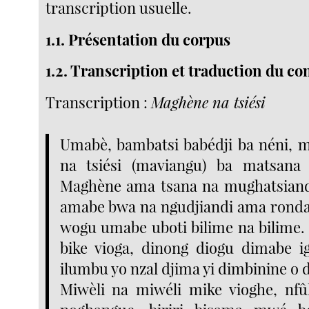
transcription usuelle.
1.1. Présentation du corpus
1.2. Transcription et traduction du co
Transcription :
Maghène na tsiési
Umabè, bambatsi babédji ba néni, 
na tsiési (maviangu) ba matsan
Maghène ama tsana na mughatsiandi
amabe bwa na ngudjiandi ama ronda
wogu umabe uboti bilime na bilime. 
bike vioga, dinong diogu dimabe 
ilumbu yo nzal djima yi dimbinine o 
Miwèli na miwéli mike vioghe, nf