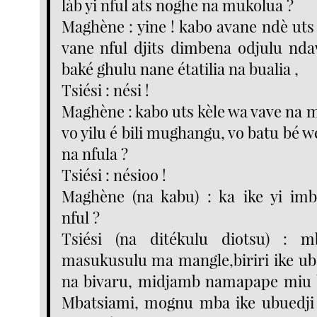
làb yi nful ats noghe na mukolua ?
Maghène : yine ! kabo avane ndè ut
vane nful djits dimbena odjulu n
baké ghulu nane étatilia na bualia ,
Tsiési : nési !
Maghène : kabo uts kèle wa vave na 
vo yilu é bili mughangu, vo batu bé we
na nfula ?
Tsiési : nésioo !
Maghène (na kabu) : ka ike yi imb
nful ?
Tsiési (na ditékulu diotsu) : m
masukusulu ma mangle,biriri ike ube
na bivaru, midjamb namapape miu
Mbatsiami, mognu mba ike ubuedji 