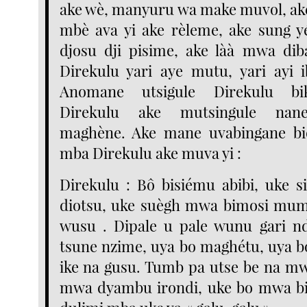
ake wè, manyuru wa make muvol, ak
mbè ava yi ake rèleme, ake sung yé
djosu dji pisime, ake làà mwa dib
Direkulu yari aye mutu, yari ayi 
Anomane utsigule Direkulu bi
Direkulu ake mutsingule nane
maghène. Ake mane uvabingane bi
mba Direkulu ake muva yi :
Direkulu : Bô bisiému abibi, uke 
diotsu, uke suègh mwa bimosi mu
wusu . Dipale u pale wunu gari nd
tsune nzime, uya bo maghétu, uya 
ike na gusu. Tumb pa utse be na m
mwa dyambu irondi, uke bo mwa bi