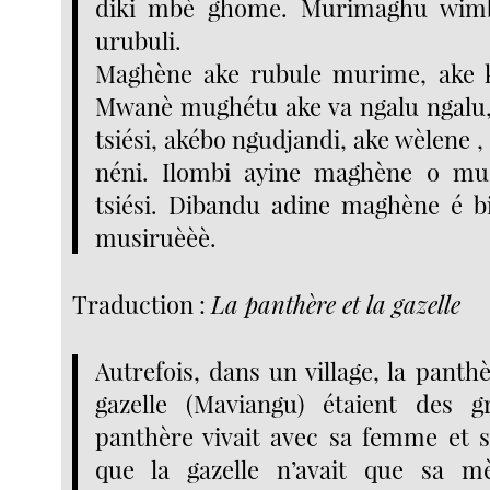
diki mbè ghome. Murimaghu wim
urubuli.
Maghène ake rubule murime, ake k
Mwanè mughétu ake va ngalu ngalu
tsiési, akébo ngudjandi, ake wèlene ,
néni. Ilombi ayine maghène o mus
tsiési. Dibandu adine maghène é bin
musiruèèè.
Traduction :
La panthère et la gazelle
Autrefois, dans un village, la panthè
gazelle (Maviangu) étaient des 
panthère vivait avec sa femme et s
que la gazelle n’avait que sa mè