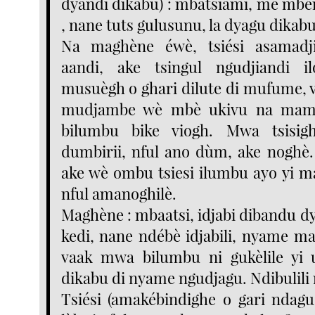
dyandi dikabu) : mbatsiami, mé mb
, nane tuts gulusunu, la dyagu dikabu
Na maghène éwè, tsiési asamadj
aandi, ake tsingul ngudjiandi 
musuègh o ghari dilute di mufume,
mudjambe wè mbè ukivu na mam
bilumbu bike viogh. Mwa tsisig
dumbirii, nful ano dùm, ake noghè
ake wè ombu tsiesi ilumbu ayo yi 
nful amanoghilè.
Maghène : mbaatsi, idjabi dibandu d
kedi, nane ndébè idjabili, nyame 
vaak mwa bilumbu ni gukèlile yi
dikabu di nyame ngudjagu. Ndibulili
Tsiési (amakébindighe o gari ndagu