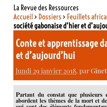
La Revue des Ressources
Accueil
>
Dossiers
>
Feuillets afric
société gabonaise d’hier et d’aujo
Conte et apprentissage da
et d’aujourd’hui
lundi 29 janvier 2018
, par
Ginet
P
artant du constat que plusieurs c
abordent les thèmes de la mort et de
qui sont des éléments fondamentaux 