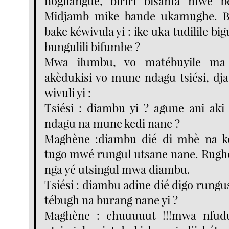
noghangue, biriri bisama mwé be
Midjamb mike bande ukamughe. Ba
bake kéwivula yi : ike uka tudilile bigu
bungulili bifumbe ?
Mwa ilumbu, vo matébuyile ma
akèdukisi vo mune ndagu tsiési, d
wivuli yi :
Tsiési : diambu yi ? agune ani ak
ndagu na mune kedi nane ?
Maghène :diambu dié di mbè na k
tugo mwé rungul utsane nane. Rugh
nga yé utsingul mwa diambu.
Tsiési : diambu adine dié digo rungus
tébugh na burang nane yi ?
Maghène : chuuuuut !!!mwa nfud