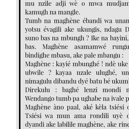
mu nzile adji wè o mwa mudja
kamugh na mangle.
Tumb na maghène ébandi wa unang
yotsu évagili ake ukungis, ndagu D
suno bas na mbungh ? Ike na bayini,
bas. Maghène asamamwé rung
bindighe mbasu, ake pale mbangu :
Maghène : kayié mbunghé ! ndè uk
ubwile ? kayaa nzale ulughé, 
nimagulu dibandu dyé batu bé ukumbi
Direkulu : baghé lenzi mondi 
Wendango tumb pa ughabe na ivale p
Maghène àno paal, aké kèla tsiési
Tsiési wa mun ama rondili uyè 
dyandi ake labilile maghène, ake rin