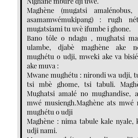
Nighane mbure dji uwè.
Maghène (mugatsi amalénobus,
asamamwémukipang) : rugh n
mugatsiami tu uvè ifumbe i ghone.
Bano tôle o ndagu , mughatsi m
ulambe, djabè maghène ake n
mughétu o udji, mweki ake va bisi
ake muva :
Mwane mughétu : nirondi wa udji, t
tsi mbè ghome, tsi tabuli. Magh
Mughatsi amalé no mughandise, a
mwé musiengh.Maghène ats mwé 
mughétu o udji
Maghène : nima tabule kale nyale, 
udji nami.