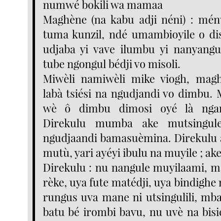
numwé bokili wa mamaa
Maghène (na kabu adji néni) : mén
tuma kunzil, ndé umambioyile o di
udjaba yi vave ilumbu yi nanyangu
tube ngongul bédji vo misoli.
Miwèli namiwèli mike viogh, ma
labà tsiési na ngudjandi vo dimbu.
wè ô dimbu dimosi oyé là nga
Direkulu mumba ake mutsingul
ngudjaandi bamasuèmina. Direkulu 
mutù, yari ayéyi ibulu na muyile ; ak
Direkulu : nu nangule muyilaami, m
rèke, uya fute matédji, uya bindighe
rungus uva mane ni utsingulili, mba
batu bé irombi bavu, nu uvè na bi