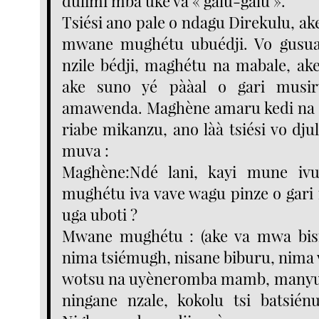
dulimi mba uke va « galu-galu ».
Tsiési ano pale o ndagu Direkulu, a
mwane mughétu ubuédji. Vo gusu
nzile bédji, maghétu na mabale, ake
ake suno yé pààal o gari mus
amawenda. Maghène amaru kedi na m
riabe mikanzu, ano làà tsiési vo dj
muva :
Maghène:Ndé lani, kayi mune iv
mughétu iva vave wagu pinze o gar
uga uboti ?
Mwane mughétu : (ake va mwa bis
nima tsiémugh, nisane biburu, nima 
wotsu na uyèneromba mamb, many
ningane nzale, kokolu tsi batsién