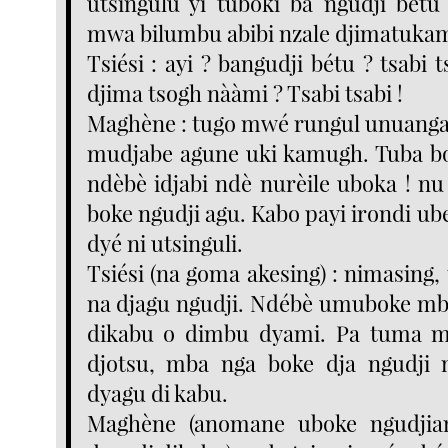
utsingulu yi tuboki ba ngudji bét
mwa bilumbu abibi nzale djimatukam
Tsiési : ayi ? bangudji bétu ? tsabi 
djima tsogh nààmi ? Tsabi tsabi !
Maghène : tugo mwé rungul unuan
mudjabe agune uki kamugh. Tuba bo
ndèbè idjabi ndè nurèile uboka ! n
boke ngudji agu. Kabo payi irondi u
dyé ni utsinguli.
Tsiési (na goma akesing) : nimasing
na djagu ngudji. Ndébè umuboke mb
dikabu o dimbu dyami. Pa tuma m
djotsu, mba nga boke dja ngudji
dyagu di kabu.
Maghène (anomane uboke ngudjiand