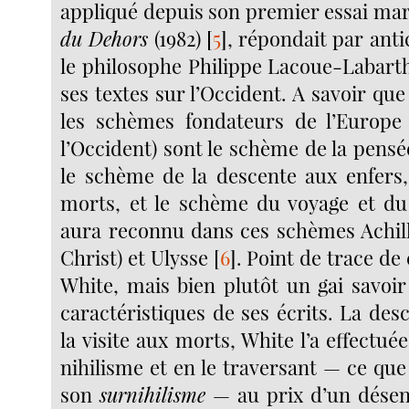
appliqué depuis son premier essai ma
du Dehors
(1982)
[
5
]
, répondait par anti
le philosophe Philippe Lacoue-Labart
ses textes sur l’Occident. A savoir q
les schèmes fondateurs de l’Europe 
l’Occident) sont le schème de la pens
le schème de la descente aux enfers, 
morts, et le schème du voyage et du
aura reconnu dans ces schèmes Achille
Christ) et Ulysse
[
6
]
. Point de trace de
White, mais bien plutôt un gai savoir
caractéristiques de ses écrits. La des
la visite aux morts, White l’a effectuée
nihilisme et en le traversant — ce qu
son
surnihilisme
— au prix d’un dése