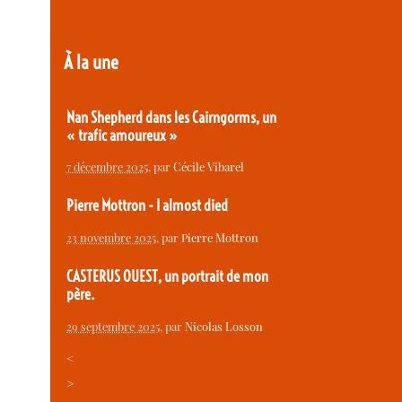
À la une
Nan Shepherd dans les Cairngorms, un
« trafic amoureux »
7 décembre 2025
, par
Cécile Vibarel
Pierre Mottron - I almost died
23 novembre 2025
, par
Pierre Mottron
CASTERUS OUEST, un portrait de mon
père.
29 septembre 2025
, par
Nicolas Losson
<
>