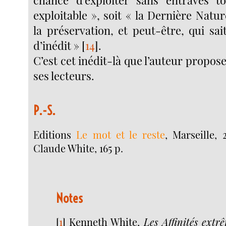
chance d’exploiter sans entraves to
exploitable », soit « la Dernière Natur
la préservation, et peut-être, qui sa
d’inédit »
[
14
]
.
C’est cet inédit-là que l’auteur propose
ses lecteurs.
P.-S.
Editions
Le mot et le reste
, Marseille, 
Claude White, 165 p.
Notes
[
1
]
Kenneth White,
Les Affinités extr