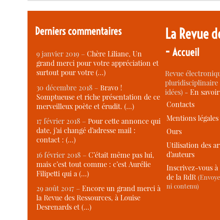
Derniers commentaires
La Revue d
-
Accueil
9 janvier 2019 –
Chère Liliane, Un
grand merci pour votre appréciation et
surtout pour votre (…)
Revue électroniqu
pluridisciplinaire 
30 décembre 2018 –
Bravo !
idées) -
En savoi
Somptueuse et riche présentation de ce
Contacts
merveilleux poète et érudit. (…)
Mentions légales
17 février 2018 –
Pour cette annonce qui
date, j’ai changé d’adresse mail :
Ours
contact : (…)
Utilisation des ar
d’auteurs
16 février 2018 –
C’était même pas lui,
mais c’est tout comme : c’est Aurélie
Inscrivez-vous à 
Filipetti qui a (…)
de la RdR
(Envoye
ni contenu)
29 août 2017 –
Encore un grand merci à
la Revue des Ressources, à Louise
Desrenards et (…)