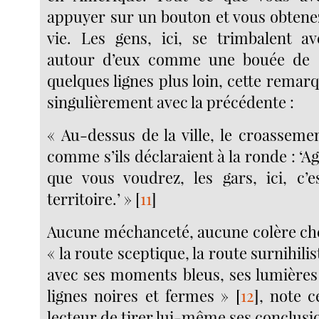
appuyer sur un bouton et vous obtenez
vie. Les gens, ici, se trimbalent av
autour d’eux comme une bouée de s
quelques lignes plus loin, cette rema
singulièrement avec la précédente :
« Au-dessus de la ville, le croasseme
comme s’ils déclaraient à la ronde : ‘A
que vous voudrez, les gars, ici, c’
territoire.’ »
[
11
]
Aucune méchanceté, aucune colère che
« la route sceptique, la route surnihilis
avec ses moments bleus, ses lumières 
lignes noires et fermes »
[
12
]
, note ce
lecteur de tirer lui-même ses conclusio