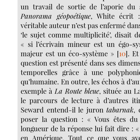
un travail de sortie de l’aporie du
Panorama géopoétique
, White écrit 
véritable auteur n’est pas enfermé dans 
‘le sujet comme multiplicité’, disait d
« si l’écrivain mineur est un égo-sys
majeur est un éco-système »
[
10
]
. E
question est présenté dans ses dimens
temporelles grâce à une polyphoni
qu’humaine. En outre, les échos à d’a
exemple à
La Route bleue
, située au 
le parcours de lecture à d’autres iti
Seward entend-il le juron
tabarnak
, 
poser la question : « Vous êtes d
longueur de la réponse lui fait dire :
en Amérique. Tout ce que vous avez