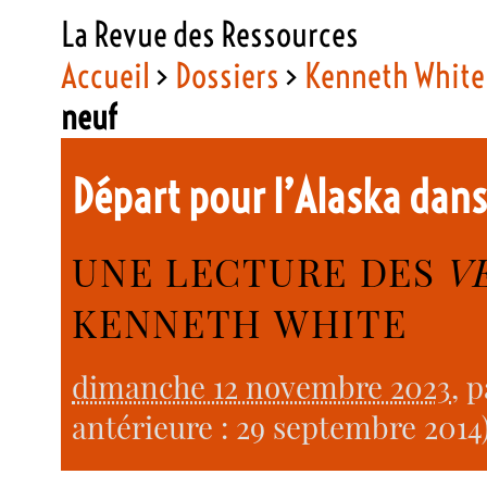
La Revue des Ressources
Accueil
>
Dossiers
>
Kenneth White
neuf
Départ pour l’Alaska dans
UNE LECTURE DES
V
KENNETH WHITE
dimanche 12 novembre 2023
, 
antérieure : 29 septembre 2014)