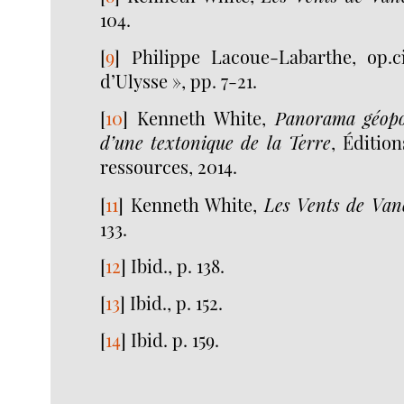
104.
[
9
]
Philippe Lacoue-Labarthe, op.c
d’Ulysse », pp. 7-21.
[
10
]
Kenneth White,
Panorama géopo
d’une textonique de la Terre
, Éditio
ressources, 2014.
[
11
]
Kenneth White,
Les Vents de Van
133.
[
12
]
Ibid., p. 138.
[
13
]
Ibid., p. 152.
[
14
]
Ibid. p. 159.