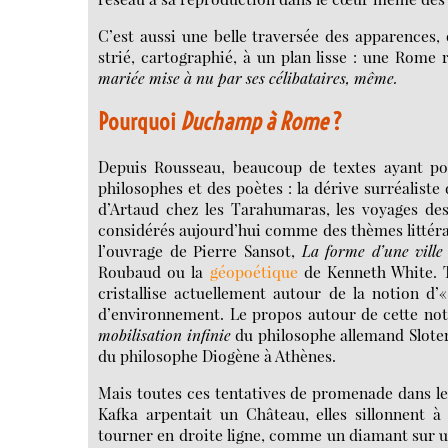
C’est aussi une belle traversée des apparences
strié, cartographié, à un plan lisse : une Rome 
mariée mise à nu par ses célibataires, même.
Pourquoi
Duchamp à Rome
?
Depuis Rousseau, beaucoup de textes ayant p
philosophes et des poètes : la dérive surréaliste
d’Artaud chez les Tarahumaras, les voyages des
considérés aujourd’hui comme des thèmes littéra
l’ouvrage de Pierre Sansot,
La forme d’une ville
Roubaud ou la
géopoétique
de Kenneth White. T
cristallise actuellement autour de la notion d’
d’environnement. Le propos autour de cette noti
mobilisation infinie
du philosophe allemand Sloter
du philosophe Diogène à Athènes.
Mais toutes ces tentatives de promenade dans le
Kafka arpentait un Château, elles sillonnent à 
tourner en droite ligne, comme un diamant sur un