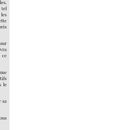
les,
 tel
 les
ette
pris
mur
evra
i ce
erme
tifs
s le
r sa
vous