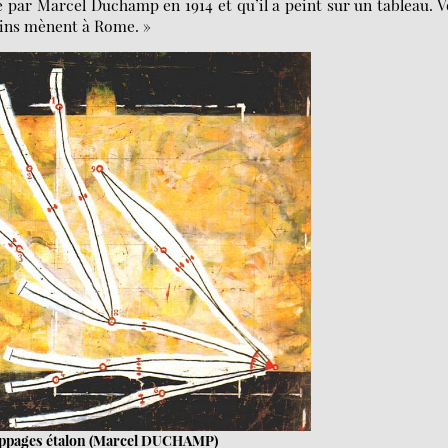
té par Marcel Duchamp en 1914 et qu’il a peint sur un tableau. 
mins mènent à Rome. »
oppages étalon (Marcel DUCHAMP)