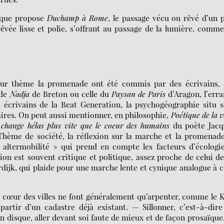
, que propose
Duchamp à Rome
, le passage vécu ou rêvé d’un 
rêvée lisse et polie, s’offrant au passage de la lumière, comm
our thème la promenade ont été commis par des écrivains, 
 de
Nadja
de Breton ou celle du
Paysan de Paris
d’Aragon, l’err
 écrivains de la Beat Generation, la psychogéographie situ 
ires. On peut aussi mentionner, en philosophie,
Poétique de la v
 change hélas plus vite que le coeur des humains
du poète Jacq
hème de société, la réflexion sur la marche et la promenade
« altermobilité » qui prend en compte les facteurs d’écologi
on est souvent critique et politique, assez proche de celui d
dijk, qui plaide pour une marche lente et cynique analogue à c
 cœur des villes ne font généralement qu’arpenter, comme le 
partir d’un cadastre déjà existant. — Sillonner, c’est-à-dire
 disque, aller devant soi faute de mieux et de façon prosaïque