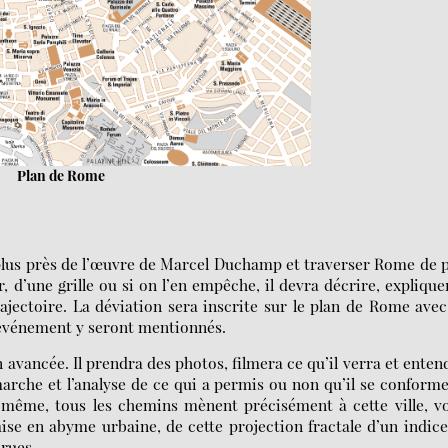
Plan de Rome
u plus près de l’œuvre de Marcel Duchamp et traverser Rome de 
, d’une grille ou si on l’en empêche, il devra décrire, explique
trajectoire. La déviation sera inscrite sur le plan de Rome ave
l’événement y seront mentionnés.
on avancée. Il prendra des photos, filmera ce qu’il verra et enten
marche et l’analyse de ce qui a permis ou non qu’il se conform
me même, tous les chemins mènent précisément à cette ville, v
mise en abyme urbaine, de cette projection fractale d’un indic
rues.