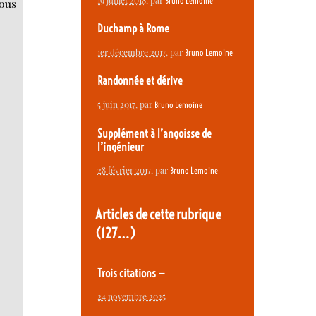
Bruno Lemoine
Vous
Duchamp à Rome
1er décembre 2017
, par
Bruno Lemoine
Randonnée et dérive
5 juin 2017
, par
Bruno Lemoine
Supplément à l’angoisse de
l’ingénieur
28 février 2017
, par
Bruno Lemoine
Articles de cette rubrique
(127…)
Trois citations —
24 novembre 2025