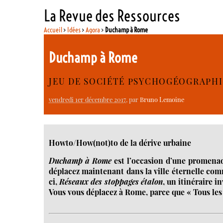
La Revue des Ressources
Accueil
>
Idées
>
Agora
>
Duchamp à Rome
Duchamp à Rome
JEU DE SOCIÉTÉ PSYCHOGÉOGRAPH
vendredi 1er décembre 2017
, par
Bruno Lemoine
Howto/How(not)to de la dérive urbaine
Duchamp à Rome
est l’occasion d’une promenad
déplacez maintenant dans la ville éternelle comm
ci,
Réseaux des stoppages étalon
, un itinéraire 
Vous vous déplacez à Rome, parce que « Tous l