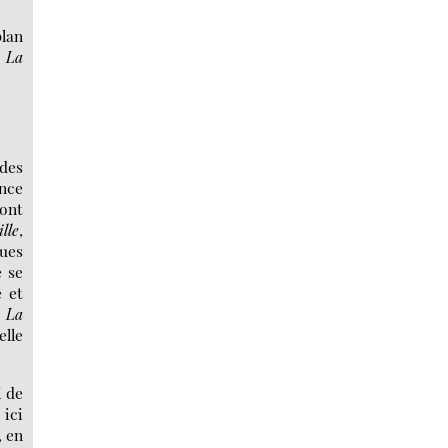
plan
e
La
des
ance
sont
ille
,
ues
 se
e et
e
La
elle
K de
 ici
, en