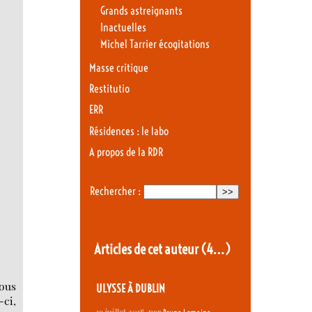
Grands astreignants
Inactuelles
Michel Tarrier écogitations
Masse critique
Restitutio
ERR
Résidences : le labo
A propos de la RDR
Rechercher :
Articles de cet auteur
(4…)
ous
ULYSSE À DUBLIN
-ci,
19 juillet 2018
, par