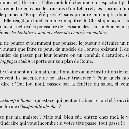
mes et l’Histoire. L’altermobilité chemine en respectant gril
ns remettre en cause les raisons d’un tel arrêt, les raisons d’un
 le panneau “Propriété privée”, sans prendre en compte, donc,
os. Elle réagit, au fond, comme un apôtre du Christ qui, ayant, c
ne maison, nettoyé la poussière de ses sandales, sans même avoir 
éans :
les tentatives sont avortées dès l’entrée en matière
.
on
ne pourra évidemment pas pousser le joueur à détruire un 
 autant que faire se peut, du modèle de l’œuvre existant, il d
der de passer par leur fenêtre ou un conduit d’aération, s
toppages étalon
reporté sur son plan de Rome.
ci : Comment un Romain, une Romaine ou une institution (le t
peuvent-ils accepter de se laisser traverser ? Pour quels mo
dire : "Oui [ou non], passez par la fenêtre du salon, si vou
uchamp à Rome
: qu’est-ce qui peut entraîner tel ou tel à ouvri
ne forme d
’hospitalité absolue
?
e par ma maison ? Mais oui, bien sûr, entrez chez moi, je 
tinéraire qui vous incombe : si votre tête passe, tout passe ! »