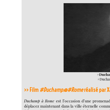
#Ducha
#Ducha
>>
Film
#Duchamp@#Rome
réalisé par 
Duchamp à Rome
est l’occasion d’une promenad
déplacez maintenant dans la ville éternelle comme