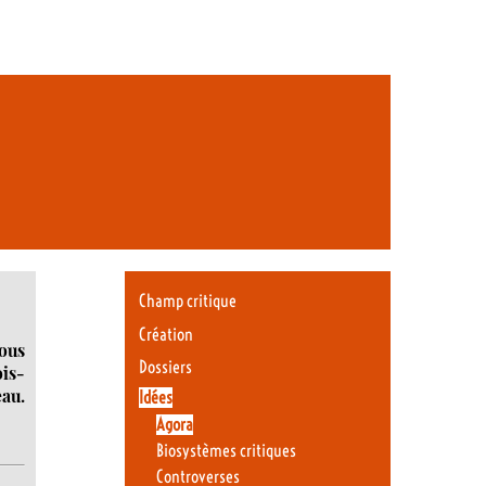
Champ critique
Création
ous
Dossiers
ois-
eau.
Idées
Agora
Biosystèmes critiques
Controverses