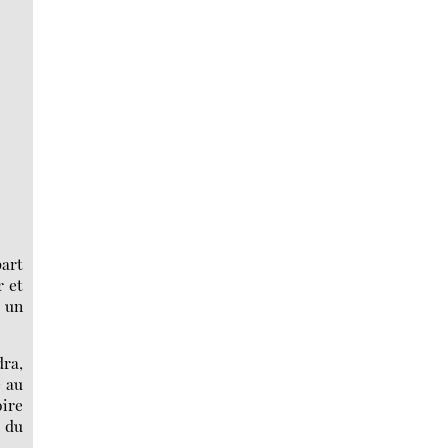
part
r et
c un
dra,
e au
oire
e du