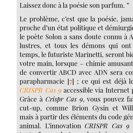
Laissez donc à la poésie son parfum. ”
Le problème, c’est que la poésie, jama
proche d’un état politique et démiurgi
le poète Solon a sans doute connu à A
lustres, et tous les démons qui ont
temps, le futuriste Marinetti, seront bi
votre main, lorsque – chimie amusante
de convertir ABCD avec ADN sera co
parapharmacie
[
7
]
; ce qui est déjà l
CRISPR Cas 9
accessible via Internet 
Grâce à
Crispr Cas 9
, vous pouvez fa
cut-up, comme Brion Gysin et Wil
mais à partir des éléments du code gén
animal. L’innovation
CRISPR Cas 9
p