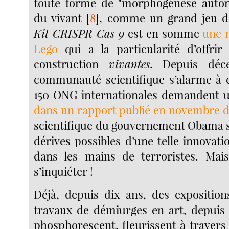
toute forme de "morphogénèse autono
du vivant
[
8
]
, comme un grand jeu de
Kit CRISPR Cas 9
est en somme
une n
Lego
qui a la particularité d’offri
construction
vivantes
. Depuis déc
communauté scientifique s’alarme à c
150 ONG internationales demandent
dans un rapport publié en novembre d
scientifique du gouvernement Obama s’
dérives possibles d’une telle innovat
dans les mains de terroristes. Mais
s’inquiéter !
Déjà, depuis dix ans, des exposition
travaux de démiurges en art, depuis 
phosphorescent, fleurissent à traver