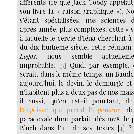
afférents (ce que Jack Goody appelai
son livre la « raison graphique »). N
s’étant spécialisées, nos sciences 
après année, plus complexes, cette « 
à laquelle le cercle d’Iéna cherchait à 
du dix-huitième siècle, cette réunio
Logos
, nous semble actuelleme
improbable.
[
3
]
Quid, par exemple, 
serait, dans le même temps, un Baudel
aujourd’hui, le devin, le démiurge et
n’habitent plus à deux pas de nos mai
il aussi, qu’en est-il pourtant, d
l’angoisse qui prend l’ingénieur
, de
paradoxale dont parlait, dès 1928, le
Bloch dans l’un de ses textes
[
4
]
? 