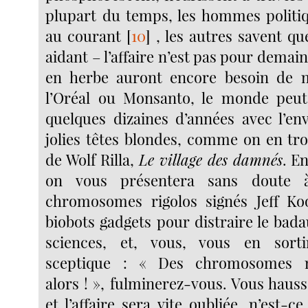
plupart du temps, les hommes politi
au courant
[
10
]
, les autres savent qu
aidant – l’affaire n’est pas pour demai
en herbe auront encore besoin de
l’Oréal ou Monsanto, le monde peut
quelques dizaines d’années avec l’en
jolies têtes blondes, comme on en tro
de Wolf Rilla,
Le village des damnés
. E
on vous présentera sans doute 
chromosomes rigolos signés Jeff Ko
biobots gadgets pour distraire le bada
sciences, et, vous, vous en sort
sceptique : « Des chromosomes mu
alors ! », fulminerez-vous. Vous hauss
et l’affaire sera vite oubliée, n’est-c