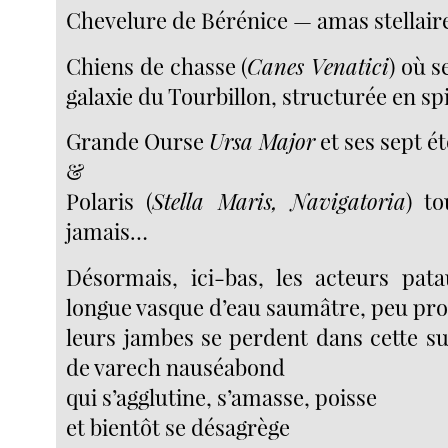
Chevelure de Bérénice — amas stellai
Chiens de chasse (
Canes Venatici
) où s
galaxie du Tourbillon, structurée en sp
Grande Ourse
Ursa Major
et ses sept ét
&
Polaris (
Stella Maris, Navigatoria
) to
jamais…
Désormais, ici-bas, les acteurs pat
longue vasque d’eau saumâtre, peu pr
leurs jambes se perdent dans cette s
de varech nauséabond
qui s’agglutine, s’amasse, poisse
et bientôt se désagrège