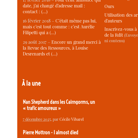
date, j’ai changé d’adresse mail :
Ours
contact : (…)
Utilisation des ar
d’auteurs
16 février 2018 –
C’était même pas lui,
mais c’est tout comme : c’est Aurélie
Inscrivez-vous à 
Filipetti qui a (…)
de la RdR
(Envoye
ni contenu)
29 août 2017 –
Encore un grand merci à
la Revue des Ressources, à Louise
Desrenards et (…)
À la une
Nan Shepherd dans les Cairngorms, un
« trafic amoureux »
7 décembre 2025
, par
Cécile Vibarel
Pierre Mottron - I almost died