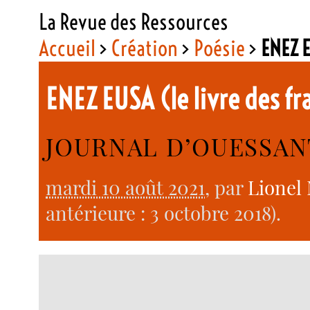
La Revue des Ressources
Accueil
>
Création
>
Poésie
>
ENEZ E
ENEZ EUSA (le livre des f
JOURNAL D’OUESSAN
mardi 10 août 2021
, par
Lionel 
antérieure : 3 octobre 2018).