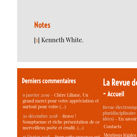
Notes
[
1
]
Kenneth White.
Derniers commentaires
La Revue d
-
Accueil
9 janvier 2019 –
Chère Liliane, Un
grand merci pour votre appréciation et
surtout pour votre (…)
Revue électroniqu
pluridisciplinaire 
30 décembre 2018 –
Bravo !
idées) -
En savoi
Somptueuse et riche présentation de ce
Contacts
merveilleux poète et érudit. (…)
Mentions légales
17 février 2018 –
Pour cette annonce qui