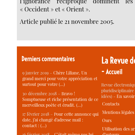
l’ignorance réciproque dominent les
« Occident » et « Orient ».
Article publié le 21 novembre 2005.
Derniers commentaires
La Revue d
-
Accueil
9 janvier 2019 –
Chère Liliane, Un
grand merci pour votre appréciation et
surtout pour votre (…)
Revue électroniqu
pluridisciplinaire 
30 décembre 2018 –
Bravo !
idées) -
En savoi
Somptueuse et riche présentation de ce
Contacts
merveilleux poète et érudit. (…)
Mentions légales
17 février 2018 –
Pour cette annonce qui
date, j’ai changé d’adresse mail :
Ours
contact : (…)
Utilisation des ar
d’auteurs
16 février 2018 –
C’était même pas lui,