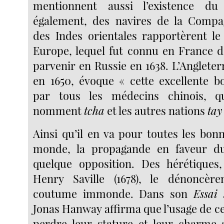
mentionnent aussi l’existence du
également, des navires de la Compag
des Indes orientales rapportèrent l
Europe, lequel fut connu en France d
parvenir en Russie en 1638. L’Angleterre
en 1650, évoque « cette excellente bo
par tous les médecins chinois, q
nomment
tcha
et les autres nations
tay
Ainsi qu’il en va pour toutes les bon
monde, la propagande en faveur d
quelque opposition. Des hérétiques,
Henry Saville (1678), le dénoncè
coutume immonde. Dans son
Essai 
Jonas Hanway affirma que l’usage de ce
perdre leur stature et leur charme