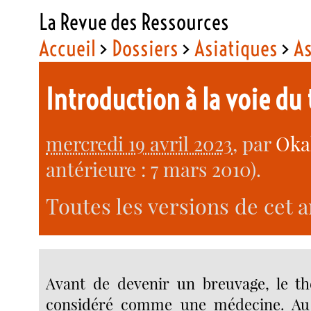
La Revue des Ressources
Accueil
>
Dossiers
>
Asiatiques
>
As
Introduction à la voie du
mercredi 19 avril 2023
, par
Oka
antérieure : 7 mars 2010).
Toutes les versions de cet a
Avant de devenir un breuvage, le th
considéré comme une médecine. Au V