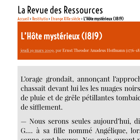
La Revue des Ressources
Accueil
>
Restitutio
>
Etrange XIXe siècle
>
L’Hôte mystérieux (1819)
L’Hôte mystérieux (1819)
jeudi 19 mars 2009
, par
Ernst Theodor Amadeus Hoffmann (1776-18
L’orage grondait, annonçant l’approch
chassait devant lui les les nuages noirs
de pluie et de grêle pétillantes tombai
de sifflement.
— Nous serons seules aujourd’hui, dit
G.... à sa fille nommé Angélique, lo
sonna sept heures. Nos amis auront 