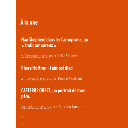
À la une
Nan Shepherd dans les Cairngorms, un
« trafic amoureux »
7 décembre 2025
, par
Cécile Vibarel
Pierre Mottron - I almost died
23 novembre 2025
, par
Pierre Mottron
CASTERUS OUEST, un portrait de mon
père.
29 septembre 2025
, par
Nicolas Losson
<
>