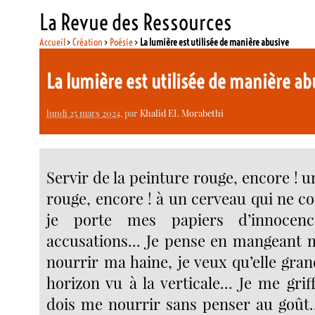
La Revue des Ressources
Accueil
>
Création
>
Poésie
>
La lumière est utilisée de manière abusive
La lumière est utilisée de manière a
lundi 25 mars 2024
, par
Khalid EL Morabethi
Servir de la peinture rouge, encore ! u
rouge, encore ! à un cerveau qui ne 
je porte mes papiers d’innoce
accusations... Je pense en mangeant 
nourrir ma haine, je veux qu’elle gr
horizon vu à la verticale... Je me griff
dois me nourrir sans penser au goût.