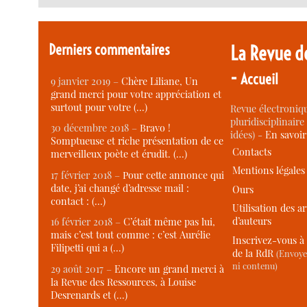
Derniers commentaires
La Revue d
-
Accueil
9 janvier 2019 –
Chère Liliane, Un
grand merci pour votre appréciation et
surtout pour votre (…)
Revue électroniqu
pluridisciplinaire 
30 décembre 2018 –
Bravo !
idées) -
En savoi
Somptueuse et riche présentation de ce
Contacts
merveilleux poète et érudit. (…)
Mentions légales
17 février 2018 –
Pour cette annonce qui
date, j’ai changé d’adresse mail :
Ours
contact : (…)
Utilisation des ar
d’auteurs
16 février 2018 –
C’était même pas lui,
mais c’est tout comme : c’est Aurélie
Inscrivez-vous à 
Filipetti qui a (…)
de la RdR
(Envoye
ni contenu)
29 août 2017 –
Encore un grand merci à
la Revue des Ressources, à Louise
Desrenards et (…)