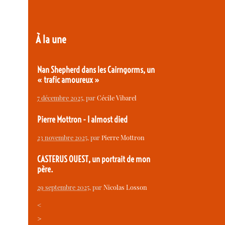
À la une
Nan Shepherd dans les Cairngorms, un
« trafic amoureux »
7 décembre 2025
, par
Cécile Vibarel
Pierre Mottron - I almost died
23 novembre 2025
, par
Pierre Mottron
CASTERUS OUEST, un portrait de mon
père.
29 septembre 2025
, par
Nicolas Losson
<
>