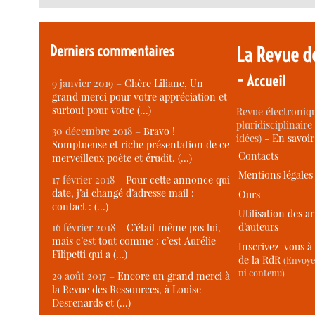
Derniers commentaires
La Revue d
-
Accueil
9 janvier 2019 –
Chère Liliane, Un
grand merci pour votre appréciation et
surtout pour votre (…)
Revue électroniqu
pluridisciplinaire 
30 décembre 2018 –
Bravo !
idées) -
En savoi
Somptueuse et riche présentation de ce
Contacts
merveilleux poète et érudit. (…)
Mentions légales
17 février 2018 –
Pour cette annonce qui
date, j’ai changé d’adresse mail :
Ours
contact : (…)
Utilisation des ar
d’auteurs
16 février 2018 –
C’était même pas lui,
mais c’est tout comme : c’est Aurélie
Inscrivez-vous à 
Filipetti qui a (…)
de la RdR
(Envoye
ni contenu)
29 août 2017 –
Encore un grand merci à
la Revue des Ressources, à Louise
Desrenards et (…)