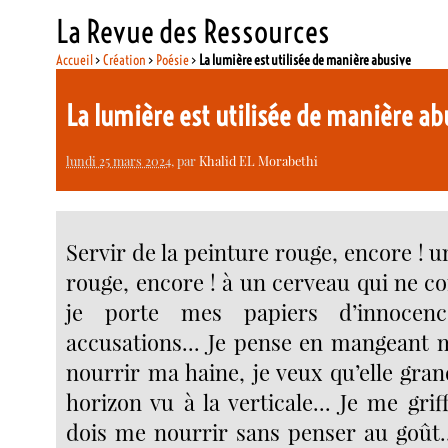
La Revue des Ressources
Accueil
>
Création
>
Poésie
>
La lumière est utilisée de manière abusive
La lumière est utilisée de manière a
lundi 25 mars 2024
, par
Khalid EL Morabethi
Servir de la peinture rouge, encore ! u
rouge, encore ! à un cerveau qui ne 
je porte mes papiers d’innoce
accusations... Je pense en mangeant 
nourrir ma haine, je veux qu’elle gr
horizon vu à la verticale... Je me griff
dois me nourrir sans penser au goût.