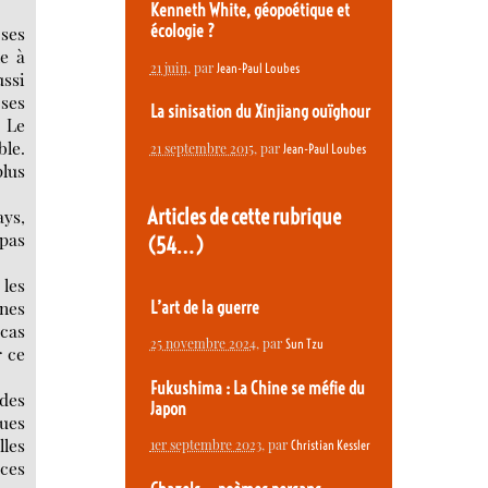
Kenneth White, géopoétique et
écologie ?
 ses
ne à
21 juin
, par
Jean-Paul Loubes
ussi
 ses
La sinisation du Xinjiang ouïghour
. Le
le.
21 septembre 2015
, par
Jean-Paul Loubes
plus
Articles de cette rubrique
ays,
 pas
(54…)
 les
nnes
L’art de la guerre
 cas
25 novembre 2024
, par
Sun Tzu
r ce
Fukushima : La Chine se méfie du
 des
Japon
nues
lles
1er septembre 2023
, par
Christian Kessler
rces