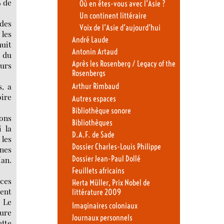
% de
Où en êtes-vous avec l’Asie ?
Un continent littéraire
 des
Voix de l’Asie d’aujourd’hui
 les
André Laude
uit
Antonin Artaud
s du
Après les Rosenberg / Legacy of the
ours
Rosenbergs
s, a
Arthur Rimbaud
ire
Autres espaces
Bibliothèque sonore
ions
Bibliothèques
i la
D.A.F. de Sade
les
Dossier Charles-Louis Philippe
unes
Dossier Jean-Paul Dollé
Han.
Feuillets africains
ces
Herta Müller, Prix Nobel de
ient
littérature 2009
. Le
Imaginaires coloniaux
ture
Journaux personnels
ette