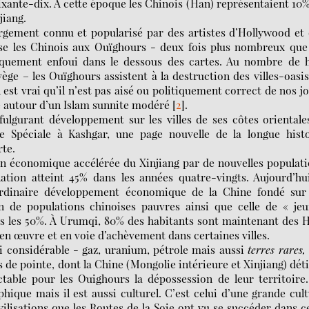
oixante-dix. À cette époque les Chinois (Han) représentaient 10
jiang.
argement connu et popularisé par des artistes d’Hollywood et
ose les Chinois aux Ouïghours - deux fois plus nombreux que
iquement enfoui dans le dessous des cartes. Au nombre de h
vège – les Ouïghours assistent à la destruction des villes-oasi
 est vrai qu’il n’est pas aisé ou politiquement correct de nos j
e autour d’un Islam sunnite modéré
[
2
]
.
fulgurant développement sur les villes de ses côtes orientale
 Spéciale à Kashgar, une page nouvelle de la longue histo
rte.
ion économique accélérée du Xinjiang par de nouvelles populat
tion atteint 45% dans les années quatre-vingts. Aujourd’hu
aordinaire développement économique de la Chine fondé sur 
n de populations chinoises pauvres ainsi que celle de « je
ers les 50%. À Urumqi, 80% des habitants sont maintenant des 
en œuvre et en voie d’achèvement dans certaines villes.
ci considérable - gaz, uranium, pétrole mais aussi
terres rares,
s de pointe, dont la Chine (Mongolie intérieure et Xinjiang) dét
ctable pour les Ouighours la dépossession de leur territoire
aphique mais il est aussi culturel. C’est celui d’une grande cul
ivilisations que les Routes de la Soie ont vu se succéder dans c