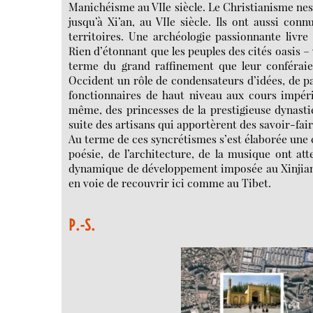
Manichéisme au VIIe siècle. Le Christianisme ne
jusqu’à Xi’an, au VIIe siècle. Ils ont aussi co
territoires. Une archéologie passionnante livre
Rien d’étonnant que les peuples des cités oasis –
terme du grand raffinement que leur conféraient
Occident un rôle de condensateurs d’idées, de p
fonctionnaires de haut niveau aux cours impéri
même, des princesses de la prestigieuse dynast
suite des artisans qui apportèrent des savoir-fai
Au terme de ces syncrétismes s’est élaborée une c
poésie, de l’architecture, de la musique ont at
dynamique de développement imposée au Xinjiang
en voie de recouvrir ici comme au Tibet.
P.-S.