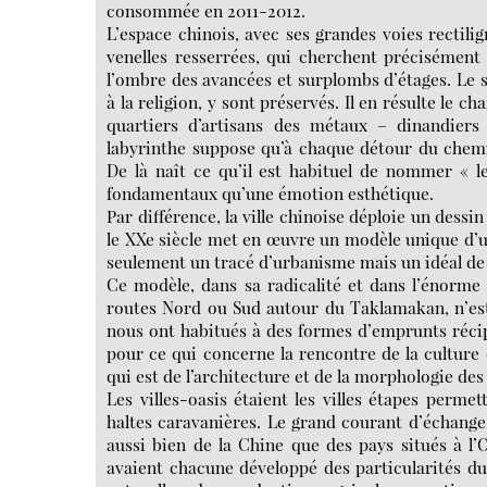
consommée en 2011-2012.
L’espace chinois, avec ses grandes voies rectilign
venelles resserrées, qui cherchent précisément 
l’ombre des avancées et surplombs d’étages. Le so
à la religion, y sont préservés. Il en résulte le c
quartiers d’artisans des métaux – dinandiers e
labyrinthe suppose qu’à chaque détour du chem
De là naît ce qu’il est habituel de nommer « le
fondamentaux qu’une émotion esthétique.
Par différence, la ville chinoise déploie un dessin
le XXe siècle met en œuvre un modèle unique d’ur
seulement un tracé d’urbanisme mais un idéal de c
Ce modèle, dans sa radicalité et dans l’énorme d
routes Nord ou Sud autour du Taklamakan, n’est 
nous ont habitués à des formes d’emprunts récipr
pour ce qui concerne la rencontre de la culture 
qui est de l’architecture et de la morphologie des 
Les villes-oasis étaient les villes étapes perm
haltes caravanières. Le grand courant d’échange
aussi bien de la Chine que des pays situés à l
avaient chacune développé des particularités du 