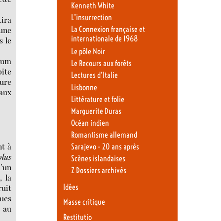
Kenneth White
L’insurrection
tira
 une
La Connexion française et
internationale de 1968
s le
Le pôle Noir
orum
Le Recours aux forêts
bite
Lectures d’Italie
ture
Lisbonne
aux
Littérature et folie
Marguerite Duras
Océan indien
Romantisme allemand
nt à
Sarajevo - 20 ans après
plus
Scènes islandaises
d’un
Z Dossiers archivés
, la
ruit
Idées
ques
Masse critique
e au
Restitutio