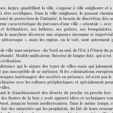
es, larges, quadrillant la ville, s’oppose à ville ouïghoure et à
à être rectilignes. Dans la ville ouïghoure, le passant chemi
uci de protection de l’intimité, le besoin de discrétion, liés a
harme caractéristique du parcours d’une ville « orientale », avec
t ferblantiers, ses luthiers, ses potiers, ses bouquinistes
in le marcheur découvre une séquence inconnue et imprévisib
 pittoresque », mais les enjeux, on le voit, sont autrement 
 de ville sans surprises : du Nord au sud, de l’Est à l’Ouest du p
banité. Modèle unificateur, théorisé de longue date, qui n’est
ivilisation.
istance qui le sépare des types de villes-oasis qui jalonnent
pas susceptible de se métisser. Si les colonisations europée
oques (métissages) des sociétés en présence, tel n’est pas le
chinoise avec les cultures périphériques, et spécialement pou
villes.
ettant le franchissement des déserts de proche en proche lors
 des Routes de la Soie y avait apporté idées et techniques ve
’Ouest, jusqu’au bassin méditerranéen. Dans le même temps, e
fait des minorités qui les peuplaient, du fait de leurs ressou