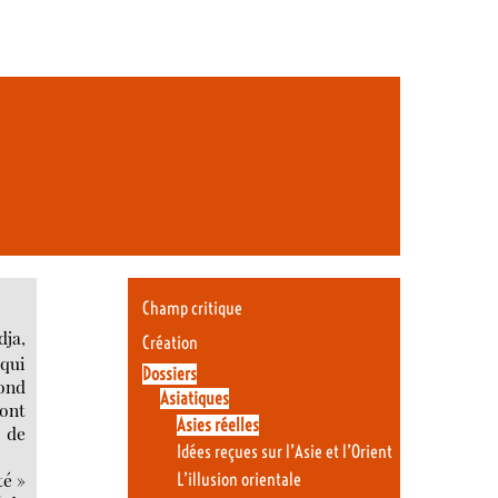
Champ critique
dja,
Création
 qui
Dossiers
cond
Asiatiques
sont
Asies réelles
t de
Idées reçues sur l’Asie et l’Orient
té »
L’illusion orientale