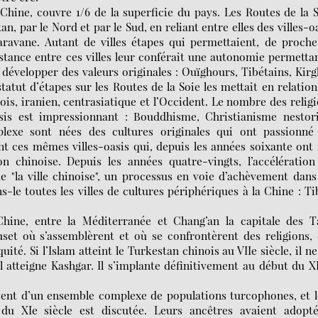
Chine, couvre 1/6 de la superficie du pays. Les Routes de la 
, par le Nord et par le Sud, en reliant entre elles des villes-o
aravane. Autant de villes étapes qui permettaient, de proch
stance entre ces villes leur conférait une autonomie permetta
y développer des valeurs originales : Ouïghours, Tibétains, Kirg
tut d’étapes sur les Routes de la Soie les mettait en relation
ois, iranien, centrasiatique et l’Occident. Le nombre des relig
sis est impressionnant : Bouddhisme, Christianisme nestori
plexe sont nées des cultures originales qui ont passionné 
t ces mêmes villes-oasis qui, depuis les années soixante ont 
ion chinoise. Depuis les années quatre-vingts, l’accélératio
e "la ville chinoise", un processus en voie d’achèvement dans
le toutes les villes de cultures périphériques à la Chine : Ti
hine, entre la Méditerranée et Chang’an la capitale des T
euset où s’assemblèrent et où se confrontèrent des religions,
uité. Si l’Islam atteint le Turkestan chinois au VIIe siècle, il ne
’il atteigne Kashgar. Il s’implante définitivement au début du X
èvent d’un ensemble complexe de populations turcophones, et 
du XIe siècle est discutée. Leurs ancêtres avaient adopté