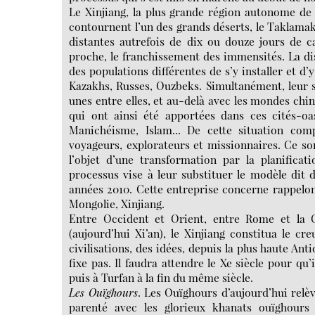
Le Xinjiang, la plus grande région autonome de 
contournent l’un des grands déserts, le Taklamakan
distantes autrefois de dix ou douze jours de c
proche, le franchissement des immensités. La di
des populations différentes de s’y installer et d’
Kazakhs, Russes, Ouzbeks. Simultanément, leur sta
unes entre elles, et au-delà avec les mondes chin
qui ont ainsi été apportées dans ces cités-oa
Manichéisme, Islam... De cette situation com
voyageurs, explorateurs et missionnaires. Ce son
l’objet d’une transformation par la planificat
processus vise à leur substituer le modèle dit d
années 2010. Cette entreprise concerne rappelons-
Mongolie, Xinjiang.
Entre Occident et Orient, entre Rome et la C
(aujourd’hui Xi’an), le Xinjiang constitua le cr
civilisations, des idées, depuis la plus haute Antiq
fixe pas. Il faudra attendre le Xe siècle pour qu
puis à Turfan à la fin du même siècle.
Les Ouïghours
. Les Ouïghours d’aujourd’hui rel
parenté avec les glorieux khanats ouïghours 