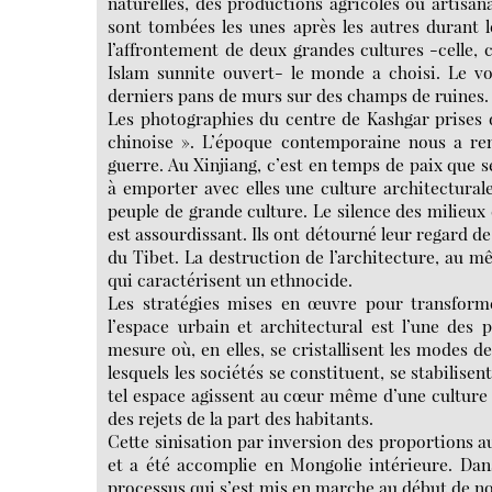
naturelles, des productions agricoles ou artisan
sont tombées les unes après les autres durant l
l’affrontement de deux grandes cultures -celle,
Islam sunnite ouvert- le monde a choisi. Le voy
derniers pans de murs sur des champs de ruines.
Les photographies du centre de Kashgar prises 
chinoise ». L’époque contemporaine nous a rend
guerre. Au Xinjiang, c’est en temps de paix que 
à emporter avec elles une culture architecturale,
peuple de grande culture. Le silence des milieux 
est assourdissant. Ils ont détourné leur regard d
du Tibet. La destruction de l’architecture, au mê
qui caractérisent un ethnocide.
Les stratégies mises en œuvre pour transformer
l’espace urbain et architectural est l’une des
mesure où, en elles, se cristallisent les modes d
lesquels les sociétés se constituent, se stabilise
tel espace agissent au cœur même d’une culture
des rejets de la part des habitants.
Cette sinisation par inversion des proportions a
et a été accomplie en Mongolie intérieure. Dan
processus qui s’est mis en marche au début de no