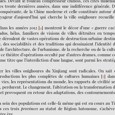
ales. Devant le rouleau compresseur chinois, ces cités milléna
es trente dernières années, dans une indifférence générale. 
 conquérante, de la Chine moderne et celle constituée autour 
ageur d’aujourd’hui qui cherche la ville ouïghoure recueille
dans les années 2012
[
4
]
montrent le décor d’une « guerre cac
us, hélas, familiers de visions de villes détruites en temp
se déroulent de vastes opérations de destruction urbaine desti
 des sociabilités et des traditions qui dessinaient l’identité 
de l’architecture, de l’urbanisme, de la recherche ou de la cult
e ce théâtre d’opérations occulté par d’autres drames, comme c
me titre que l’interdiction d’une langue, sont parmi les straté
 les villes ouïghoures du Xinjiang sont radicales. On sait
 productions les plus complètes de cultures humaines
[
5
]
dans
e vies, les représentations du monde, les rapports de civilité s
nt, perdurent. Le changement, l’altération ou la transformation 
 et provoquent en retour des adaptations, des contournement
u sein des populations est celle-là même qui est en cours au T
s ces trois
provinces
au statut de Région Autonome, s’achève
tre ère.