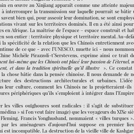
rbain en œuvre au Xinjiang apparaît comme une atteinte majeu
se à interrompre la transmission sur laquelle pourrait se bâtir
 savent bien qui, pour asseoir leur domination, se sont employ
tions vivant sur les territoires dominés. Il en a été ainsi pour
 en Afrique. La maîtrise de l’espace – espace construit et ha
 en son entier : territoire physique et territoire mental. Au-del
si la spécificité de la relation que les Chinois entretiennent ave
 continue de ce que - avec l’UNESCO, muette ici - nous nommo
Chine Michèle Pirazzoli-t’Serstevens, exprime ainsi ce trait d
ent lui-même que les Chinois ont placé leur passion de l’éternel, 
t, et dans la tradition spirituelle qu’il illustre
». Ce constat 
 la chose bâtie dans la pensée chinoise. Il nous demande de 
cture des destructions architecturales et urbaines. L’idée
s leur culture, comment les Chinois ne la projetteraient-ils
ultures périphériques qu’ils s’emploient à intégrer dans l’Empir
les villes ouïghoures sont radicales : il s’agit de substitue
« médina » si l’on veut faire image) que les voyageurs du XIXe siè
Fleming, Francis Yonghusband, nommaient « villes turques »
e par les aménageurs d’aujourd’hui suppose en premier lieu
i est incompatible. La destruction de la vieille ville de Kashgar