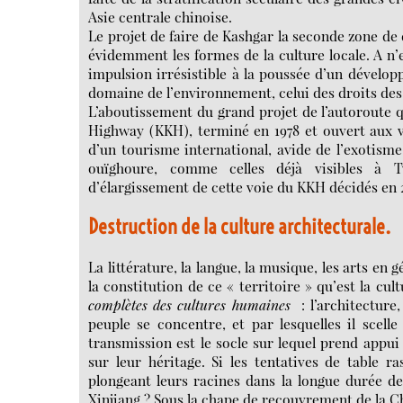
Asie centrale chinoise.
Le projet de faire de Kashgar la seconde zone 
évidemment les formes de la culture locale. A n
impulsion irrésistible à la poussée d’un dévelop
domaine de l’environnement, celui des droits des t
L’aboutissement du grand projet de l’autoroute 
Highway (KKH), terminé en 1978 et ouvert aux v
d’un tourisme international, avide de l’exotisme
ouïghoure, comme celles déjà visibles à 
d’élargissement de cette voie du KKH décidés en 
Destruction de la culture architecturale.
La littérature, la langue, la musique, les arts en 
la constitution de ce « territoire » qu’est la cul
complètes des cultures humaines
: l’architecture
peuple se concentre, et par lesquelles il scell
transmission est le socle sur lequel prend appui 
sur leur héritage. Si les tentatives de table 
plongeant leurs racines dans la longue durée de 
Xinjiang ? Sous la chape de recouvrement de la Ch