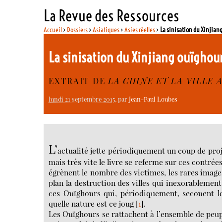
La Revue des Ressources
Accueil
>
Dossiers
>
Asiatiques
>
Asies réelles
>
La sinisation du Xinjian
La sinisation du Xinjiang ouïghou
EXTRAIT DE
LA CHINE ET LA VILLE 
lundi 21 septembre 2015
, par
Jean-Paul Loubes
L’
actualité jette périodiquement un coup de proj
mais très vite le livre se referme sur ces contrée
égrènent le nombre des victimes, les rares image
plan la destruction des villes qui inexorablemen
ces Ouïghours qui, périodiquement, secouent le
quelle nature est ce joug
[
1
]
.
Les Ouïghours se rattachent à l’ensemble de peup