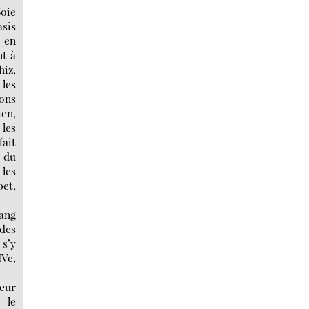
Soie
asis
e en
nt à
hiz,
 les
ions
en,
les
fait
n du
 les
bet,
ang
 des
 s’y
IVe,
leur
 le