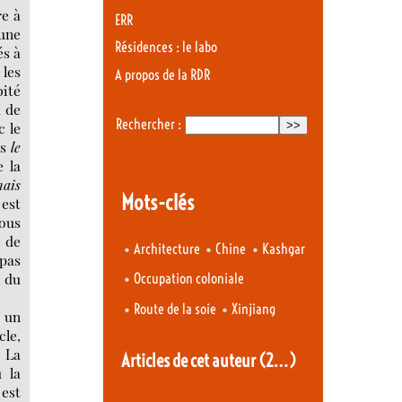
re à
ERR
 une
Résidences : le labo
és à
 les
A propos de la RDR
bité
à de
Rechercher :
c le
ns
le
e la
mais
Mots-clés
est
nous
 de
•
•
•
Architecture
Chine
Kashgar
 pas
•
e du
Occupation coloniale
•
•
Route de la soie
Xinjiang
r un
cle,
. La
Articles de cet auteur
(2…)
 la
 est