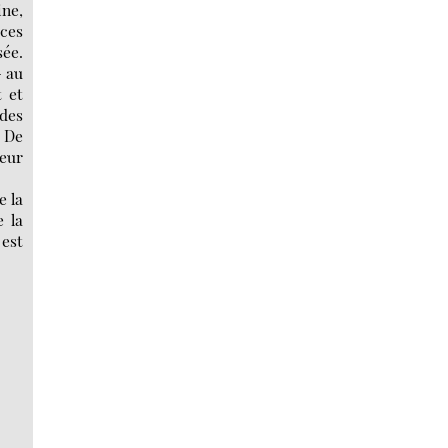
ine,
 ces
sée.
- au
t et
 des
. De
leur
e la
e la
 est