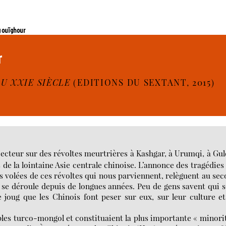
g ouïghour
r
AU XXIE SIÈCLE
(EDITIONS DU SEXTANT, 2015)
ecteur sur des révoltes meurtrières à Kashgar, à Urumqi, à Gul
s de la lointaine Asie centrale chinoise. L’annonce des tragédies
s volées de ces révoltes qui nous parviennent, relèguent au se
t se déroule depuis de longues années. Peu de gens savent qui 
 joug que les Chinois font peser sur eux, sur leur culture e
les turco-mongol et constituaient la plus importante « minori