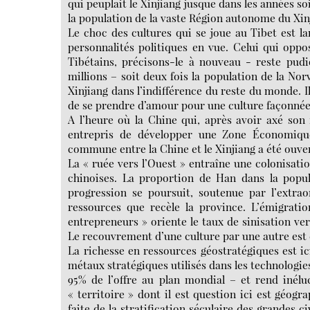
qui peuplait le Xinjiang jusque dans les années s
la population de la vaste Région autonome du Xin
Le choc des cultures qui se joue au Tibet est l
personnalités politiques en vue. Celui qui opp
Tibétains, précisons-le à nouveau - reste pud
millions – soit deux fois la population de la Nor
Xinjiang dans l’indifférence du reste du monde. Il
de se prendre d’amour pour une culture façonné
A l’heure où la Chine qui, après avoir axé son 
entrepris de développer une Zone Économique
commune entre la Chine et le Xinjiang a été ouve
La « ruée vers l’Ouest » entraîne une colonisat
chinoises. La proportion de Han dans la popula
progression se poursuit, soutenue par l’extr
ressources que recèle la province. L’émigratio
entrepreneurs » oriente le taux de sinisation v
Le recouvrement d’une culture par une autre est 
La richesse en ressources géostratégiques est i
métaux stratégiques utilisés dans les technologie
95% de l’offre au plan mondial – et rend inélu
« territoire » dont il est question ici est géogr
faite de la stratification séculaire des grandes c