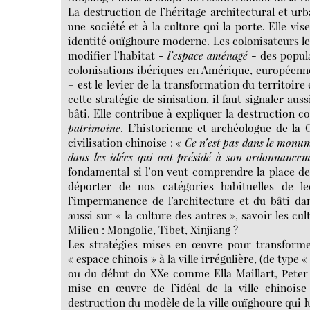
La destruction de l’héritage architectural et u
une société et à la culture qui la porte. Elle vi
identité ouïghoure moderne. Les colonisateurs le
modifier l’habitat -
l’espace aménagé
- des popula
colonisations ibériques en Amérique, européennes
– est le levier de la transformation du territoire
cette stratégie de sinisation, il faut signaler aus
bâti. Elle contribue à expliquer la destruction
patrimoine
. L’historienne et archéologue de la 
civilisation chinoise :
« Ce n’est pas dans le monum
dans les idées qui ont présidé à son ordonnancemen
fondamental si l’on veut comprendre la place de
déporter de nos catégories habituelles de le
l’impermanence de l’architecture et du bâti dan
aussi sur « la culture des autres », savoir les c
Milieu : Mongolie, Tibet, Xinjiang ?
Les stratégies mises en œuvre pour transformer 
« espace chinois » à la ville irrégulière, (de type 
ou du début du XXe comme Ella Maillart, Peter 
mise en œuvre de l’idéal de la ville chinois
destruction du modèle de la ville ouïghoure qui lu