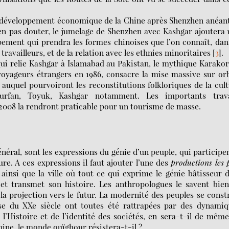
de développement économique de la Chine après Shenzhen anéan
’en pas douter, le jumelage de Shenzhen avec Kashgar ajoutera
pement qui prendra les formes chinoises que l’on connaît, dan
ravailleurs, et de la relation avec les ethnies minoritaires
[
3
]
.
qui relie Kashgar à Islamabad au Pakistan, le mythique Karak
oyageurs étrangers en 1986, consacre la mise massive sur or
 auquel pourvoiront les reconstitutions folkloriques de la cul
Turfan, Toyuk, Kashgar notamment. Les importants trav
2008 la rendront praticable pour un tourisme de masse.
général, sont les expressions du génie d’un peuple, qui participe
ture. A ces expressions il faut ajouter l’une des
productions les 
, ainsi que la ville où tout ce qui exprime le génie bâtisseur 
e et transmet son histoire. Les anthropologues le savent bien
la projection vers le futur. La modernité des peuples se const
rase du XXe siècle ont toutes été rattrapées par des dynami
l’Histoire et de l’identité des sociétés, en sera-t-il de mêm
ine, le monde ouïghour résistera-t-il ?