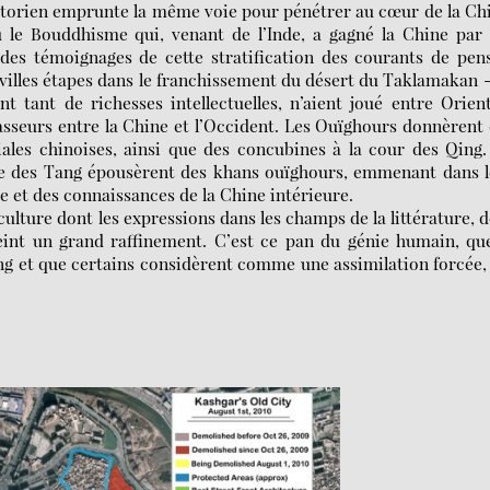
storien emprunte la même voie pour pénétrer au cœur de la Ch
nnu le Bouddhisme qui, venant de l’Inde, a gagné la Chine par
 des témoignages de cette stratification des courants de pen
 villes étapes dans le franchissement du désert du Taklamakan 
 tant de richesses intellectuelles, n’aient joué entre Orien
asseurs entre la Chine et l’Occident. Les Ouïghours donnèrent
ales chinoises, ainsi que des concubines à la cour des Qing
ie des Tang épousèrent des khans ouïghours, emmenant dans 
re et des connaissances de la Chine intérieure.
ulture dont les expressions dans les champs de la littérature, d
teint un grand raffinement. C’est ce pan du génie humain, qu
 et que certains considèrent comme une assimilation forcée,