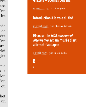
ires
Ghazels — poèmes persans
Dans
13 août 2023
, par
Anonyme
d’un
 les
Introduction à la voie du thé
hée
19 avril 2023
, par
Okakura Kakuzô
s de
nées
Découvrir le
MOB museum of
alternative art
, un musée d’art
d’un
alternatif au Japon
ure,
elui
9 avril 2023
, par
Julien Bielka
gies
<
 que
>
 la
elon
d’un
s ou
ibet
 un