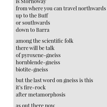
is Stornoway
from where you can travel northwards
up to the Buff
or southwards
down to Barra
among the scientific folk
there will be talk
of pyroxene-gneiss
hornblende-gneiss
biotite-gneiss
but the last word on gneiss is this
it’s fire-rock
after metamorphosis
as out there now