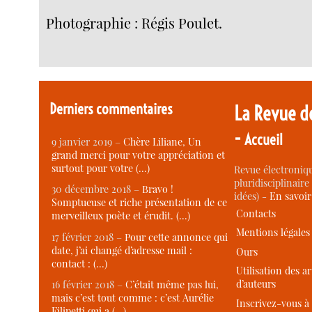
Photographie : Régis Poulet.
Derniers commentaires
La Revue d
-
Accueil
9 janvier 2019 –
Chère Liliane, Un
grand merci pour votre appréciation et
surtout pour votre (…)
Revue électroniqu
pluridisciplinaire 
30 décembre 2018 –
Bravo !
idées) -
En savoi
Somptueuse et riche présentation de ce
Contacts
merveilleux poète et érudit. (…)
Mentions légales
17 février 2018 –
Pour cette annonce qui
date, j’ai changé d’adresse mail :
Ours
contact : (…)
Utilisation des ar
d’auteurs
16 février 2018 –
C’était même pas lui,
mais c’est tout comme : c’est Aurélie
Inscrivez-vous à 
Filipetti qui a (…)