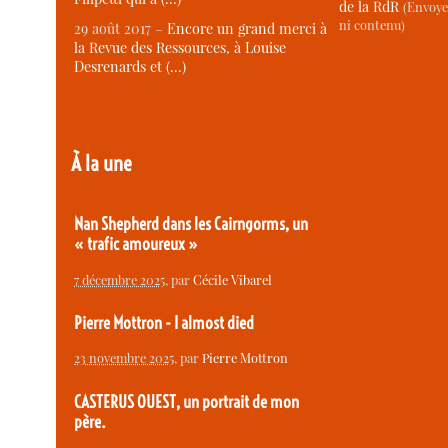
de la RdR
(Envoye
ni contenu)
29 août 2017 –
Encore un grand merci à
la Revue des Ressources, à Louise
Desrenards et (…)
À la une
Nan Shepherd dans les Cairngorms, un
« trafic amoureux »
7 décembre 2025
, par
Cécile Vibarel
Pierre Mottron - I almost died
23 novembre 2025
, par
Pierre Mottron
CASTERUS OUEST, un portrait de mon
père.