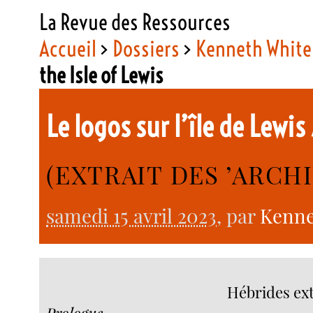
La Revue des Ressources
Accueil
>
Dossiers
>
Kenneth White
the Isle of Lewis
Le logos sur l’île de Lewis
(EXTRAIT DES ’ARCH
samedi 15 avril 2023
, par
Kenne
Hébrides ext
Prologue