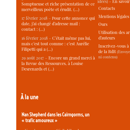
idées) -
En savoi
Somptueuse et riche présentation de ce
Contacts
merveilleux poète et érudit. (…)
Mentions légales
17 février 2018 –
Pour cette annonce qui
date, j’ai changé d’adresse mail :
Ours
contact : (…)
Utilisation des ar
d’auteurs
16 février 2018 –
C’était même pas lui,
mais c’est tout comme : c’est Aurélie
Inscrivez-vous à 
Filipetti qui a (…)
de la RdR
(Envoye
ni contenu)
29 août 2017 –
Encore un grand merci à
la Revue des Ressources, à Louise
Desrenards et (…)
À la une
Nan Shepherd dans les Cairngorms, un
« trafic amoureux »