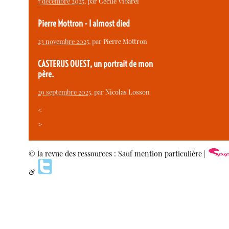
7 décembre 2025
, par
Cécile Vibarel
Pierre Mottron - I almost died
23 novembre 2025
, par
Pierre Mottron
CASTERUS OUEST, un portrait de mon
père.
29 septembre 2025
, par
Nicolas Losson
<
>
© la revue des ressources : Sauf mention particulière |
&