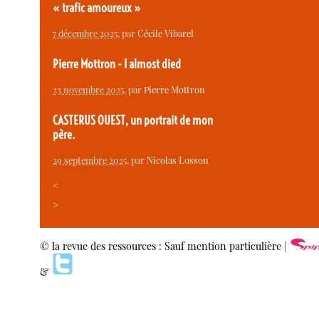
« trafic amoureux »
7 décembre 2025
, par
Cécile Vibarel
Pierre Mottron - I almost died
23 novembre 2025
, par
Pierre Mottron
CASTERUS OUEST, un portrait de mon
père.
29 septembre 2025
, par
Nicolas Losson
<
>
© la revue des ressources : Sauf mention particulière |
&