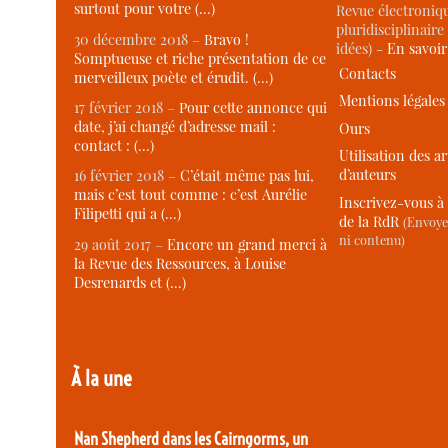
surtout pour votre (…)
Revue électroniqu
pluridisciplinaire 
30 décembre 2018 –
Bravo !
idées) -
En savoi
Somptueuse et riche présentation de ce
Contacts
merveilleux poète et érudit. (…)
Mentions légales
17 février 2018 –
Pour cette annonce qui
date, j’ai changé d’adresse mail :
Ours
contact : (…)
Utilisation des ar
d’auteurs
16 février 2018 –
C’était même pas lui,
mais c’est tout comme : c’est Aurélie
Inscrivez-vous à 
Filipetti qui a (…)
de la RdR
(Envoye
ni contenu)
29 août 2017 –
Encore un grand merci à
la Revue des Ressources, à Louise
Desrenards et (…)
À la une
Nan Shepherd dans les Cairngorms, un