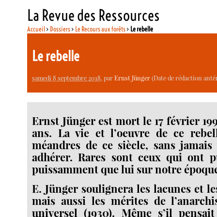
La Revue des Ressources
Accueil
>
Dossiers
>
Le Recours aux forêts
>
Le rebelle
Le rebelle
samedi 8 septembre 2018
, par
Ernst Jünger
(Date de rédaction antér
Ernst Jünger est mort le 17 février 199
ans. La vie et l’oeuvre de ce rebel
méandres de ce siècle, sans jamais 
adhérer. Rares sont ceux qui ont pu
puissamment que lui sur notre époqu
E. Jünger soulignera les lacunes et l
mais aussi les mérites de l’anarchi
universel (1930). Même s’il pensait