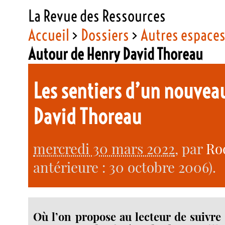
La Revue des Ressources
Accueil
>
Dossiers
>
Autres espace
Autour de Henry David Thoreau
Les sentiers d’un nouvea
David Thoreau
mercredi 30 mars 2022
, par
Ro
antérieure : 30 octobre 2006).
Où l’on propose au lecteur de suivre 