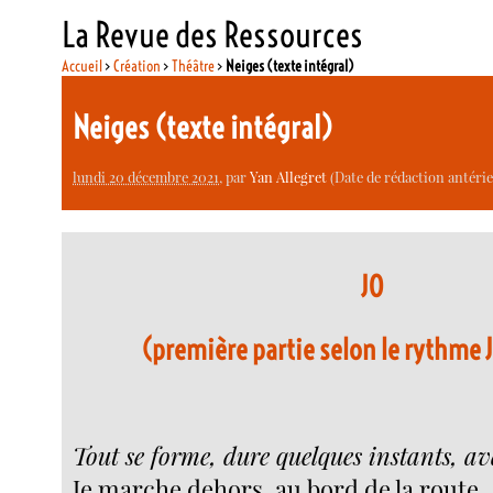
La Revue des Ressources
Accueil
>
Création
>
Théâtre
>
Neiges (texte intégral)
Neiges (texte intégral)
lundi 20 décembre 2021
, par
Yan Allegret
(Date de rédaction antérieu
JO
(première partie selon le rythme
Tout se forme, dure quelques instants, av
Je marche dehors, au bord de la route.