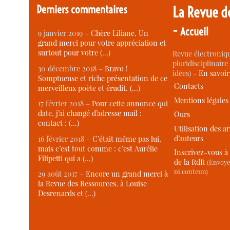
Derniers commentaires
La Revue d
-
Accueil
9 janvier 2019 –
Chère Liliane, Un
grand merci pour votre appréciation et
surtout pour votre (…)
Revue électroniqu
pluridisciplinaire 
30 décembre 2018 –
Bravo !
idées) -
En savoi
Somptueuse et riche présentation de ce
Contacts
merveilleux poète et érudit. (…)
Mentions légales
17 février 2018 –
Pour cette annonce qui
date, j’ai changé d’adresse mail :
Ours
contact : (…)
Utilisation des ar
d’auteurs
16 février 2018 –
C’était même pas lui,
mais c’est tout comme : c’est Aurélie
Inscrivez-vous à 
Filipetti qui a (…)
de la RdR
(Envoye
ni contenu)
29 août 2017 –
Encore un grand merci à
la Revue des Ressources, à Louise
Desrenards et (…)