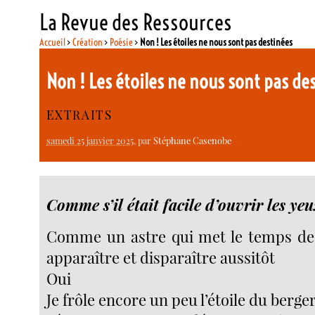
La Revue des Ressources
Accueil
>
Création
>
Poésie
>
Non ! Les étoiles ne nous sont pas destinées
Non ! Les étoiles ne nous sont pas de
EXTRAITS
samedi 25 janvier 2025
, par
Stéphane Casenobe
Comme s’il était facile d’ouvrir les ye
Comme un astre qui met le temps de 
apparaître et disparaître aussitôt
Oui
Je frôle encore un peu l’étoile du berge