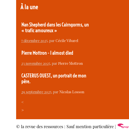
À la une
Nan Shepherd dans les Cairngorms, un
« trafic amoureux »
7 décembre 2025
, par
Cécile Vibarel
Pierre Mottron - I almost died
23 novembre 2025
, par
Pierre Mottron
CASTERUS OUEST, un portrait de mon
père.
29 septembre 2025
, par
Nicolas Losson
<
>
© la revue des ressources : Sauf mention particulière |